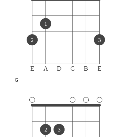
1
2
3
E
A
D
G
B
E
G
2
3