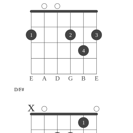
1
2
3
4
E
A
D
G
B
E
D/F#
x
1