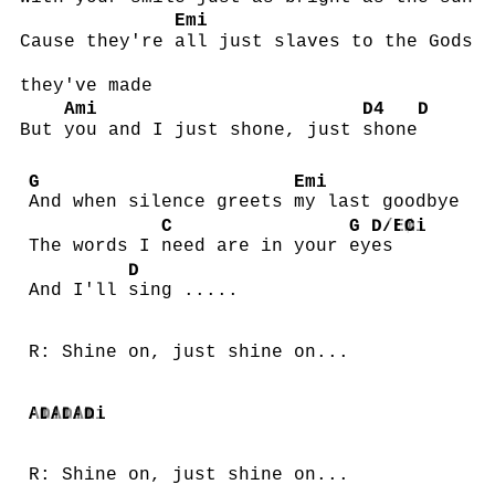
Emi
Cause they're
all just slaves to the Gods
they've made
Ami
D4
D
But
you and I just shone, just
shone
G
Emi
And when silence greets
my last goodbye
C
G
D/F♯
Emi
C
The words I
need are in your
ey
es
D
And I'll
sing .....
R: Shine on, just shine on...
Ami
D
Ami
D
Ami
D
R: Shine on, just shine on...