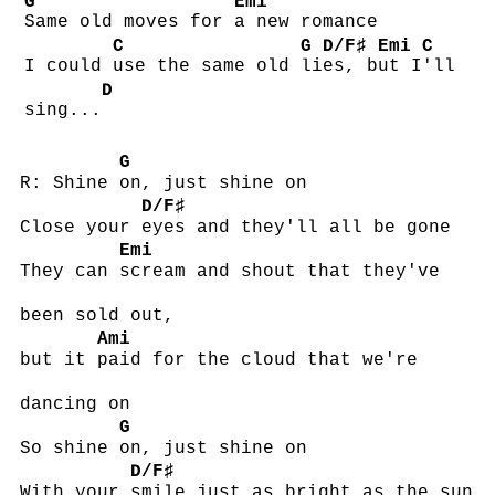
G
Emi
Same old moves for
a new romance
C
G
D/F♯
Emi
C
I could
use the same old
li
es, b
ut I
'll
D
sing...
G
R: Shine
on, just shine on
D/F♯
Close your
eyes and they'll all be gone
Emi
They can
scream and shout that they've
been sold out,
Ami
but it
paid for the cloud that we're
dancing on
G
So shine
on, just shine on
D/F♯
With your
smile just as bright as the sun