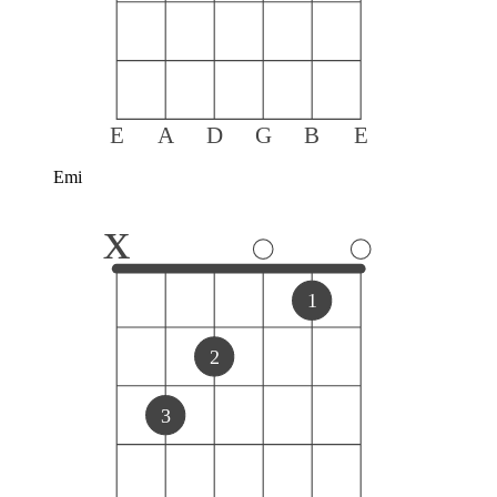
E
A
D
G
B
E
Emi
x
1
2
3