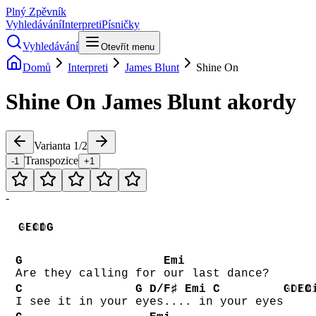
Plný Zpěvník
Vyhledávání
Interpreti
Písničky
Vyhledávání
Otevřít menu
Domů
Interpreti
James Blunt
Shine On
Shine On
James Blunt
akordy
Varianta
1
/
2
Transpozice
-1
+1
-
G
Emi
C
D
G
G
Emi
Are they calling for
our last dance?
C
G
D/F♯
Emi
C
G
D/F
Em
C
I see it in your
ey
es...
. in
your eyes