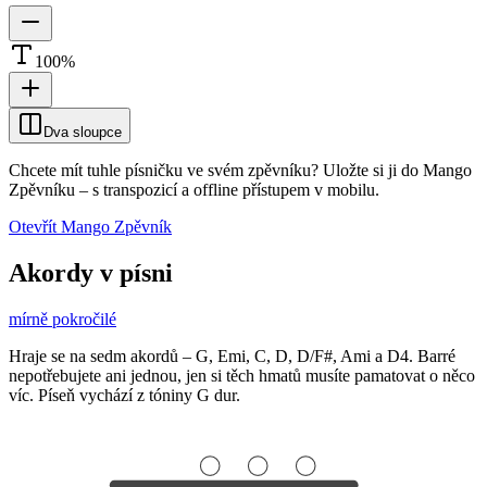
100
%
Dva sloupce
Chcete mít tuhle písničku ve svém zpěvníku?
Uložte si ji do Mango
Zpěvníku
–
s transpozicí a offline přístupem v mobilu.
Otevřít Mango Zpěvník
Akordy v písni
mírně pokročilé
Hraje se na sedm akordů – G, Emi, C, D, D/F#, Ami a D4. Barré
nepotřebujete ani jednou, jen si těch hmatů musíte pamatovat o něco
víc. Píseň vychází z tóniny G dur.