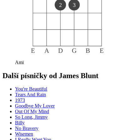
2
3
E
A
D
G
B
E
Ami
Další písničky od
James Blunt
You're Beautiful
Tears And Rain
1973
Goodbye My Lover
Out Of My Mind
So Long, Jimmy
Billy
No Bravery
Wisemen
I Really Want You