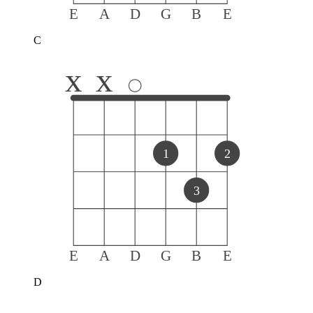
E
A
D
G
B
E
C
x
x
1
2
3
E
A
D
G
B
E
D