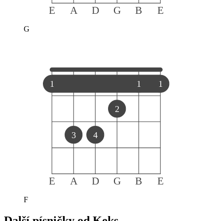
E
A
D
G
B
E
G
1
1
1
2
3
4
E
A
D
G
B
E
F
Další písničky od
Keks