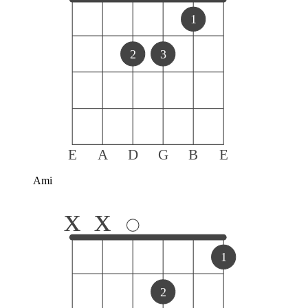
1
2
3
E
A
D
G
B
E
Ami
x
x
1
2