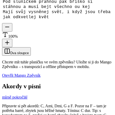
Pod sluníčkem prahnou pak bříško si
stáhnou a musí bejt všechno ou kej
Mají svůj vysněnej svět, i když jsou třeba
jak odkvetlej květ
100
%
Dva sloupce
Chcete mít tuhle písničku ve svém zpěvníku?
Uložte si ji do Mango
Zpěvníku
–
s transpozicí a offline přístupem v mobilu.
Otevřít Mango Zpěvník
Akordy v písni
mírně pokročilé
Připravte si pět akordů: C, Ami, Dmi, G a F. Pozor na F – tam je
potřeba barré, zbytek jsou běžné hmaty. Tónina: C dur. Tip: s