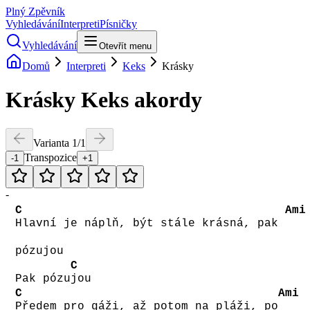
Plný Zpěvník
Vyhledávání
Interpreti
Písničky
Vyhledávání
Otevřít menu
Domů
Interpreti
Keks
Krásky
Krásky
Keks
akordy
Varianta
1
/
1
Transpozice
-1
+1
-
C
Ami
Hlavní je náplň, být stále krásná, pak
pózujou
C
Pak pózu
jou
C
Ami
Předem pro gáži, až potom na pláži, po