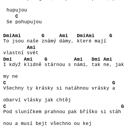
hupujou
C
Se
pohupujou
Dmi
Ami
G
Ami
Dmi
Ami
G
To
jsou naše
známý
dámy,
kte
ré mají
Ami
vlastní
svět
Dmi
Ami
G
Ami
Dmi
Ami
I když
klidně
stárnou s
námi,
tak
ne, jak
my ne
C
G
Všechny ty krásky si natáhnou vrásky
a
obarví vlásky jak chtěj
C
G
Pod sluníčkem prahnou pak bříško si stáh
nou a musí bejt všechno ou kej