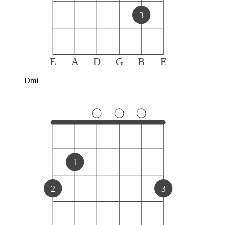
3
E
A
D
G
B
E
Dmi
1
2
3