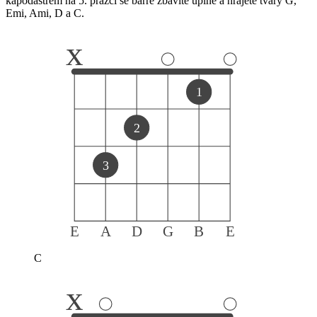
kapodastrem na 5. pražci se barré zbavíte úplně a hrajete tvary G,
Emi, Ami, D a C.
x
1
2
3
E
A
D
G
B
E
C
x