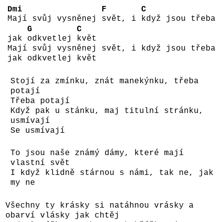
Dmi
F
C
Mají svůj vysněnej
svět, i
když jsou třeba
G
C
jak
odkvetlej
květ
Mají svůj vysněnej svět, i když jsou třeba
jak odkvetlej květ
Stojí za zmínku, znát manekýnku, třeba
potají
Třeba potají
Když pak u stánku, maj titulní stránku,
usmívají
Se usmívají
To jsou naše známý dámy, které mají
vlastní svět
I když klidně stárnou s námi, tak ne, jak
my ne
Všechny ty krásky si natáhnou vrásky a
obarví vlásky jak chtěj