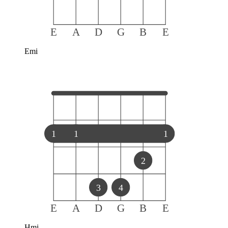
E
A
D
G
B
E
Emi
1
1
1
2
3
4
E
A
D
G
B
E
Hmi