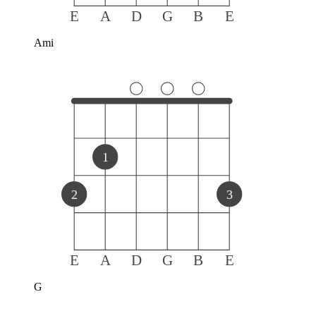
E
A
D
G
B
E
Ami
1
2
3
E
A
D
G
B
E
G