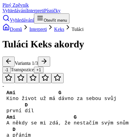
Plný Zpěvník
Vyhledávání
Interpreti
Písničky
Vyhledávání
Otevřít menu
Domů
Interpreti
Keks
Tuláci
Tuláci
Keks
akordy
Varianta
1
/
3
Transpozice
-1
+1
-
Ami
G
Kino život už má
dávno za sebou svůj
D
první
díl
Ami
G
A někdy se mi zdá, že
nestačím svým snům
D
a
přáním