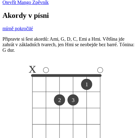
Otevřít Mango Zpěvník
Akordy v písni
mírně pokročilé
Připravte si šest akordů: Ami, G, D, C, Emi a Hmi. Většina jde
zahrát v základních tvarech, jen Hmi se neobejde bez barré. Tónina:
G dur.
x
1
2
3