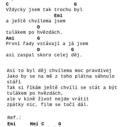
C
G
Vždycky jsem tak trochu
byl
Emi
a ještě chvílema
jsem
D
tulákem po
hvězdách.
Ami
G
První řady
vstávají a já jsem
D
G
asi zaspal
skoro celej
děj.
Asi to byl děj chvílema moc pravdivej
Jako by se na mě z toho plátna sáhnulo
stáří
Tak si říkám ještě chvíli se stát a být
tulákem po hvězdách,
ale v kině život nejde vrátit
zpátky nic, film se točí dál.
Ref.:
Emi
Hmi
C
G