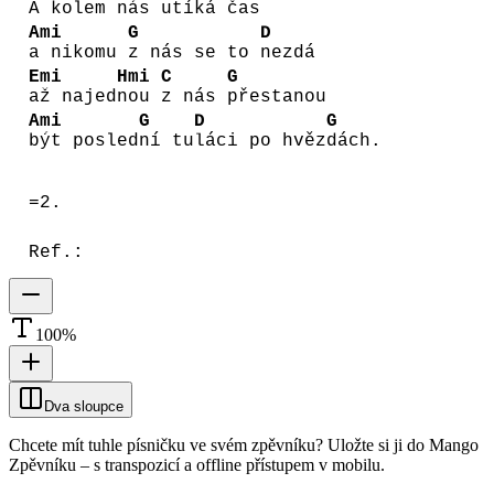
A kolem
nás
utíká
čas
Ami
G
D
a nikomu
z nás se to
nezdá
Emi
Hmi
C
G
až najed
nou
z nás
přestanou
Ami
G
D
G
být posled
ní tu
láci po hvěz
dách.
=2.
Ref.:
100
%
Dva sloupce
Chcete mít tuhle písničku ve svém zpěvníku?
Uložte si ji do Mango
Zpěvníku
–
s transpozicí a offline přístupem v mobilu.