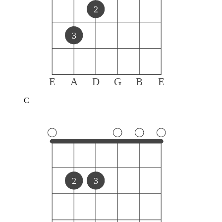
2
3
E
A
D
G
B
E
C
2
3