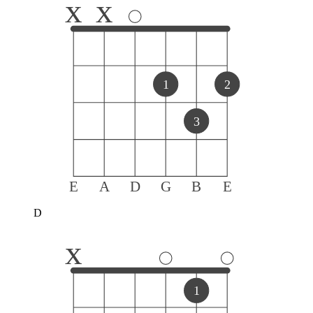
x
x
1
2
3
E
A
D
G
B
E
D
x
1