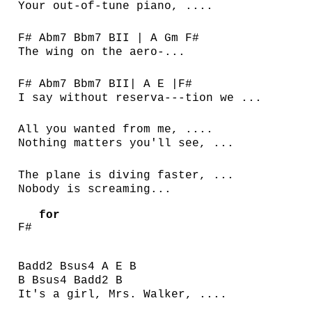
Your out-of-tune piano, ....
F# Abm7 Bbm7 BII | A Gm F#
The wing on the aero-...
F# Abm7 Bbm7 BII| A E |F#
I say without reserva---tion we ...
All you wanted from me, ....
Nothing matters you'll see, ...
The plane is diving faster, ...
Nobody is screaming...
for
F#
Badd2 Bsus4 A E B
B Bsus4 Badd2 B
It's a girl, Mrs. Walker, ....