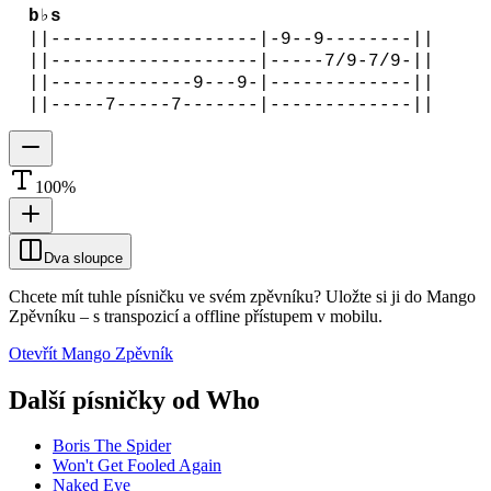
b♭s
||-------------------|-9--9--------||
||-------------------|-----7/9-7/9-||
||-------------9---9-|-------------||
||-----7-----7-------|-------------||
100
%
Dva sloupce
Chcete mít tuhle písničku ve svém zpěvníku?
Uložte si ji do Mango
Zpěvníku
–
s transpozicí a offline přístupem v mobilu.
Otevřít Mango Zpěvník
Další písničky od
Who
Boris The Spider
Won't Get Fooled Again
Naked Eye