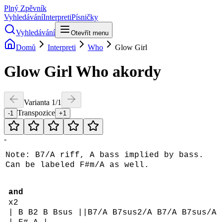
Plný Zpěvník
Vyhledávání
Interpreti
Písničky
Vyhledávání
Otevřít menu
Domů
Interpreti
Who
Glow Girl
Glow Girl
Who
akordy
Varianta
1
/
1
Transpozice
-1
+1
-
Note: B7/A riff, A bass implied by bass.
Can be labeled F#m/A as well.
and
x2
| B B2 B Bsus ||B7/A B7sus2/A B7/A B7sus/A