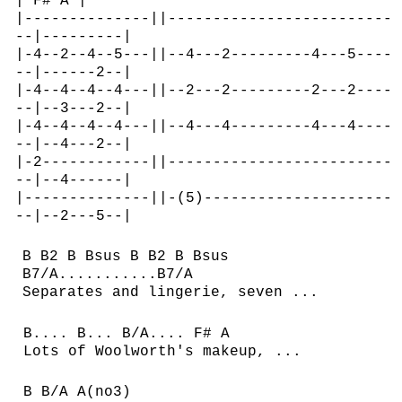
| F# A |
|--------------||-------------------------
--|---------|
|-4--2--4--5---||--4---2---------4---5----
--|------2--|
|-4--4--4--4---||--2---2---------2---2----
--|--3---2--|
|-4--4--4--4---||--4---4---------4---4----
--|--4---2--|
|-2------------||-------------------------
--|--4------|
|--------------||-(5)---------------------
--|--2---5--|
B B2 B Bsus B B2 B Bsus
B7/A...........B7/A
Separates and lingerie, seven ...
B.... B... B/A.... F# A
Lots of Woolworth's makeup, ...
B B/A A(no3)