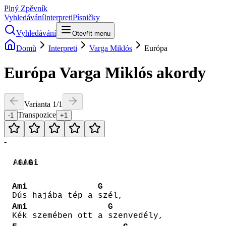
Plný Zpěvník
Vyhledávání
Interpreti
Písničky
Vyhledávání
Otevřít menu
Domů
Interpreti
Varga Miklós
Európa
Európa
Varga Miklós
akordy
Varianta
1
/
1
Transpozice
-1
+1
-
Ami
G
Ami
G
Ami
G
Dús hajába tép a
szél,
Ami
G
Kék szemében ott a
szenvedély,