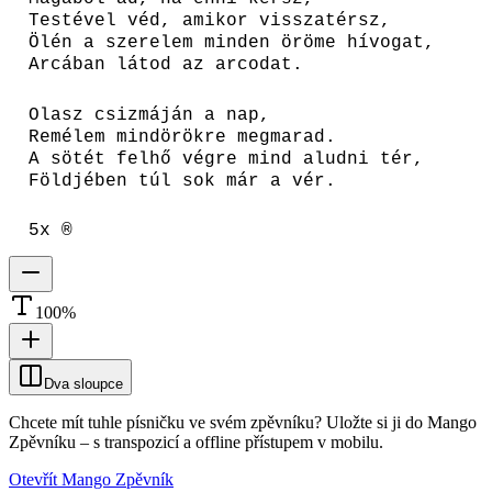
Testével véd, amikor visszatérsz,
Ölén a szerelem minden öröme hívogat,
Arcában látod az arcodat.
Olasz csizmáján a nap,
Remélem mindörökre megmarad.
A sötét felhő végre mind aludni tér,
Földjében túl sok már a vér.
5x ®
100
%
Dva sloupce
Chcete mít tuhle písničku ve svém zpěvníku?
Uložte si ji do Mango
Zpěvníku
–
s transpozicí a offline přístupem v mobilu.
Otevřít Mango Zpěvník