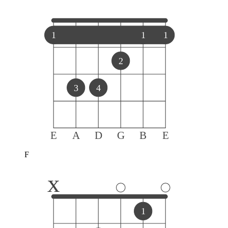
1
1
1
2
3
4
E
A
D
G
B
E
F
x
1