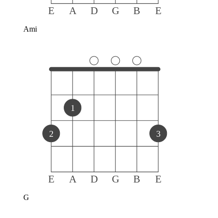
E
A
D
G
B
E
Ami
1
2
3
E
A
D
G
B
E
G