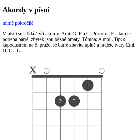
Akordy v písni
mírně pokročilé
V písni se střídá čtyři akordy: Ami, G, F a C. Pozor na F – tam je
potřeba barré, zbytek jsou běžné hmaty. Tónina: A moll. Tip: s
kapodastrem na 5. pražci se barré zbavíte úplně a hrajete tvary Emi,
D, C a G.
x
1
2
3