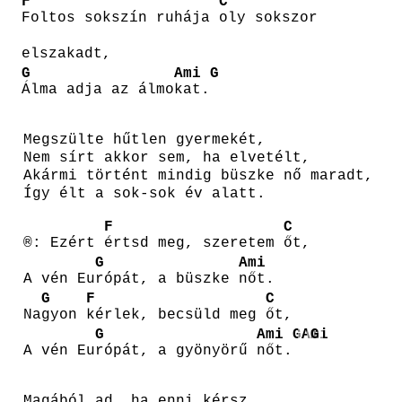
F
C
Foltos sokszín ruhája
oly sokszor
elszakadt,
G
Ami
G
Álma adja az álmo
kat.
Megszülte hűtlen gyermekét,
Nem sírt akkor sem, ha elvetélt,
Akármi történt mindig büszke nő maradt,
Így élt a sok-sok év alatt.
F
C
®: Ezért
értsd meg, szeretem
őt,
G
Ami
A vén Eu
rópát, a büszke
nőt.
G
F
C
Na
gyon
kérlek, becsüld meg
őt,
G
Ami
G
Ami
G
A vén Eu
rópát, a gyönyörű
nőt.
Magából ad, ha enni kérsz,