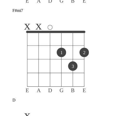
E
A
D
G
B
E
F#mi7
x
x
1
2
3
E
A
D
G
B
E
D
x