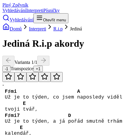
Plný Zpěvník
Vyhledávání
Interpreti
Písničky
Vyhledávání
Otevřít menu
Domů
Interpreti
R.i.p
Jediná
Jediná
R.i.p
akordy
Varianta
1
/
1
Transpozice
-1
+1
-
F♯mi
A
Už je to týden, co jsem
naposledy viděl
E
tvoji
tvář,
F♯mi7
D
Už je to týden, a já
pořád smutně trhám
E
kalen
dář,