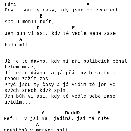
F♯mi
A
Pryč jsou ty časy, kdy jsme
po večerech
E
spolu mohli
bdít,
D
E
Jen bůh ví
asi, kdy tě
vedle sebe zase
A
budu
mít...
Už je to dávno, kdy mi při polibcích běhal
tělem mráz,
Už je to dávno, a já přál bych si to s
tebou zažít zas,
Pryč jsou ty časy a já vidím tě jen ve
svých snech když spím,
Jen bůh ví asi, kdy tě vedle sebe zase
uvidím...
A
Dadd9
E
Ref.: Ty jsi
má, jedi
ná, jsi má
růže
A
opuštěná v
mrtvém poli,