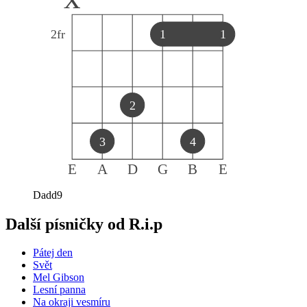
2
fr
1
1
2
3
4
E
A
D
G
B
E
Dadd9
Další písničky od
R.i.p
Pátej den
Svět
Mel Gibson
Lesní panna
Na okraji vesmíru