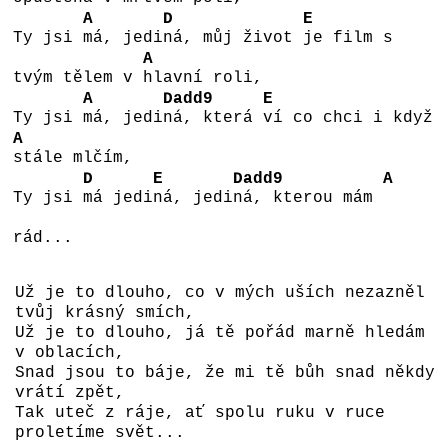
A
D
E
Ty jsi
má, jedi
ná, můj život
je film s
A
tvým tělem v
hlavní roli,
A
Dadd9
E
Ty jsi
má, jedi
ná, která
ví co chci i když
A
stále mlčím,
D
E
Dadd9
A
Ty jsi
má jedi
ná, jedi
ná, kterou mám
rád...
Už je to dlouho, co v mých uších nezazněl
tvůj krásný smích,
Už je to dlouho, já tě pořád marně hledám
v oblacích,
Snad jsou to báje, že mi tě bůh snad někdy
vrátí zpět,
Tak uteč z ráje, ať spolu ruku v ruce
proletíme svět...