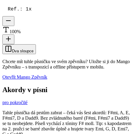
Ref.: 1x
100
%
Dva sloupce
Chcete mít tuhle písničku ve svém zpěvníku?
Uložte si ji do Mango
Zpěvníku
–
s transpozicí a offline přístupem v mobilu.
Otevřít Mango Zpěvník
Akordy v písni
pro pokročilé
Tahle písnička dá prstům zabrat – čeká vás šest akordů: F#mi, A, E,
F#mi7, D a Dadd9. Bez zvládnutého barré (F#mi, F#mi7 a Dadd9)
se tu neobejdete. Píseň vychází z tóniny F# moll. Tip: s kapodastrem
na 2. pražci se barré zbavíte úplně a hrajete tvary Emi, G, D, Emi7,