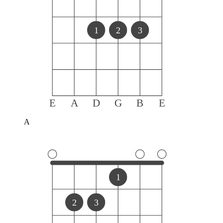
1
2
3
E
A
D
G
B
E
A
1
2
3