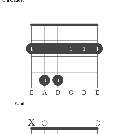
C a Cadd9.
1
1
1
1
3
4
E
A
D
G
B
E
F#mi
x