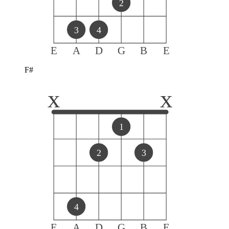
2
3
4
E
A
D
G
B
E
F#
x
x
1
2
3
4
E
A
D
G
B
E