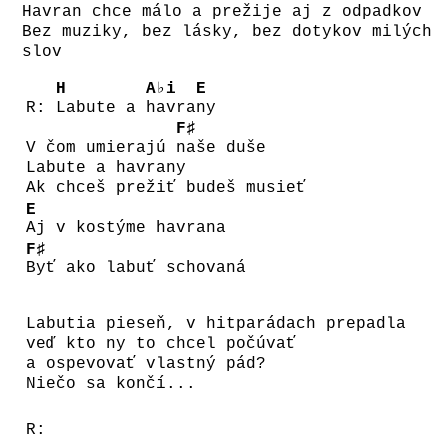
Havran chce málo a prežije aj z odpadkov
Bez muziky, bez lásky, bez dotykov milých
slov
H
A♭i
E
R:
Labute a
havra
ny
F♯
V čom umierajú
naše duše
Labute a havrany
Ak chceš prežiť budeš musieť
E
Aj v kostýme havrana
F♯
Byť ako labuť schovaná
Labutia pieseň, v hitparádach prepadla
veď kto ny to chcel počúvať
a ospevovať vlastný pád?
Niečo sa končí...
R: