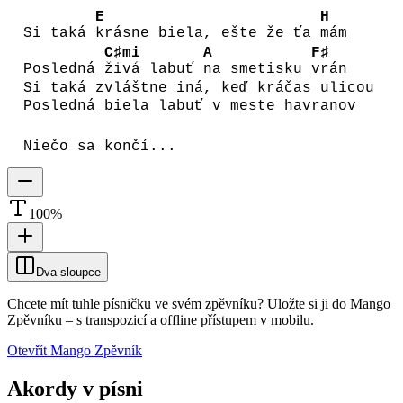
E
H
Si taká
krásne biela, ešte že ťa
mám
C♯mi
A
F♯
Posledná
živá labuť
na smetisku
vrán
Si taká zvláštne iná, keď kráčas ulicou
Posledná biela labuť v meste havranov
Niečo sa končí...
100
%
Dva sloupce
Chcete mít tuhle písničku ve svém zpěvníku?
Uložte si ji do Mango
Zpěvníku
–
s transpozicí a offline přístupem v mobilu.
Otevřít Mango Zpěvník
Akordy v písni