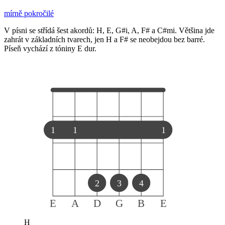
mírně pokročilé
V písni se střídá šest akordů: H, E, G#i, A, F# a C#mi. Většina jde
zahrát v základních tvarech, jen H a F# se neobejdou bez barré.
Píseň vychází z tóniny E dur.
1
1
1
2
3
4
E
A
D
G
B
E
H