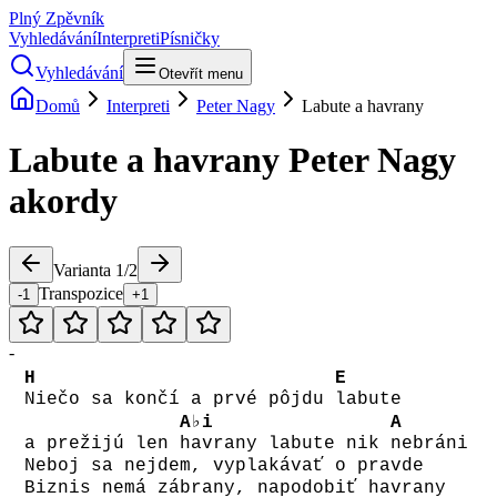
Plný Zpěvník
Vyhledávání
Interpreti
Písničky
Vyhledávání
Otevřít menu
Domů
Interpreti
Peter Nagy
Labute a havrany
Labute a havrany
Peter Nagy
akordy
Varianta
1
/
2
Transpozice
-1
+1
-
H
E
Niečo sa končí a prvé pôjdu
labute
A♭i
A
a prežijú len
havrany labute nik
nebráni
Neboj sa nejdem, vyplakávať o pravde
Biznis nemá zábrany, napodobiť havrany