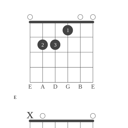
1
2
3
E
A
D
G
B
E
E
x