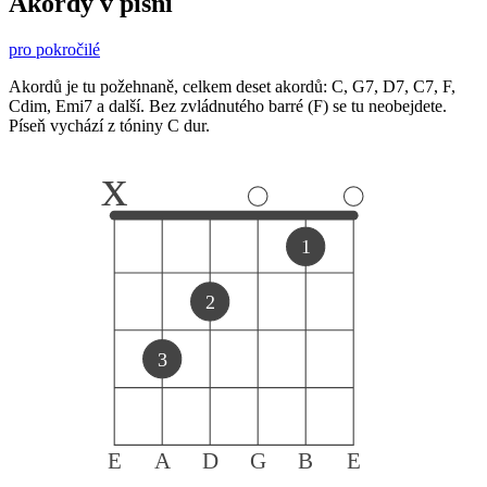
Akordy v písni
pro pokročilé
Akordů je tu požehnaně, celkem deset akordů: C, G7, D7, C7, F,
Cdim, Emi7 a další. Bez zvládnutého barré (F) se tu neobejdete.
Píseň vychází z tóniny C dur.
x
1
2
3
E
A
D
G
B
E