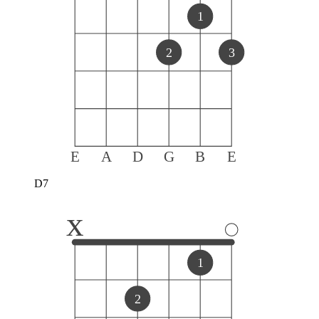
1
2
3
E
A
D
G
B
E
D7
x
1
2