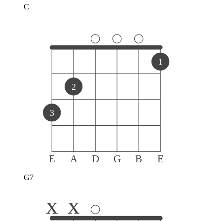
C
1
2
3
E
A
D
G
B
E
G7
x
x