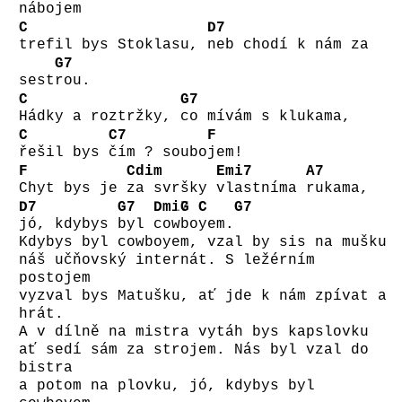
nábojem
C
D7
trefil bys Stoklasu,
neb chodí k nám za
G7
sest
rou.
C
G7
Hádky a roztržky,
co mívám s klukama,
C
C7
F
řešil bys
čím ? soubo
jem!
F
Cdim
Emi7
A7
Chyt bys je
za svršky
vlastníma
rukama,
D7
G7
Dmi7
G
C
G7
jó, kdybys
byl
cow
bo
yem.
Kdybys byl cowboyem, vzal by sis na mušku
náš učňovský internát. S ležérním
postojem
vyzval bys Matušku, ať jde k nám zpívat a
hrát.
A v dílně na mistra vytáh bys kapslovku
ať sedí sám za strojem. Nás byl vzal do
bistra
a potom na plovku, jó, kdybys byl