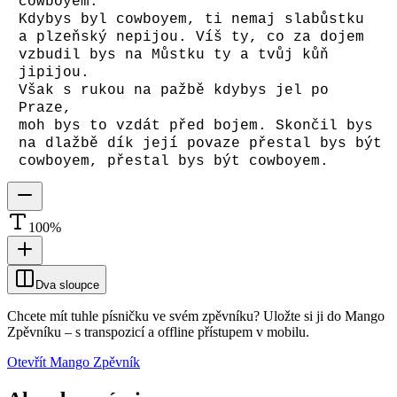
cowboyem.
Kdybys byl cowboyem, ti nemaj slabůstku
a plzeňský nepijou. Víš ty, co za dojem
vzbudil bys na Můstku ty a tvůj kůň
jipijou.
Však s rukou na pažbě kdybys jel po
Praze,
moh bys to vzdát před bojem. Skončil bys
na dlažbě dík její povaze přestal bys být
cowboyem, přestal bys být cowboyem.
100
%
Dva sloupce
Chcete mít tuhle písničku ve svém zpěvníku?
Uložte si ji do Mango
Zpěvníku
–
s transpozicí a offline přístupem v mobilu.
Otevřít Mango Zpěvník