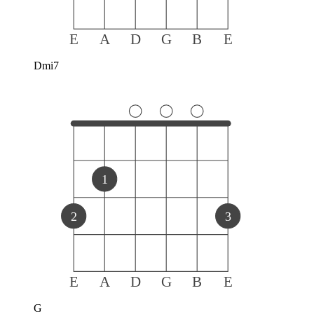
E
A
D
G
B
E
Dmi7
1
2
3
E
A
D
G
B
E
G