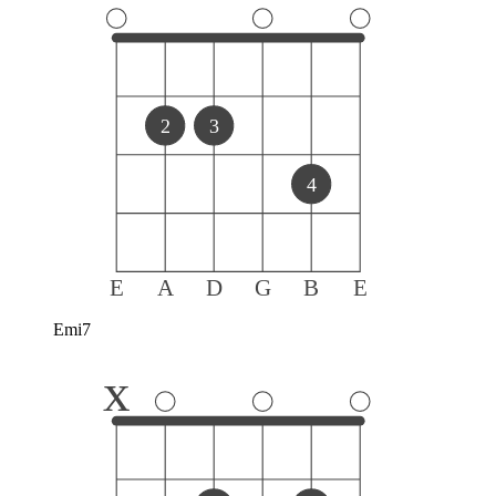
2
3
4
E
A
D
G
B
E
Emi7
x