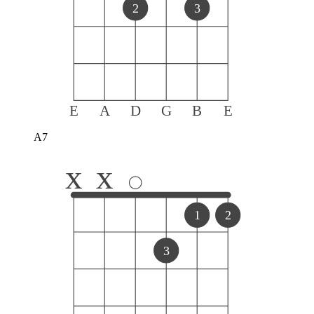
2
3
E
A
D
G
B
E
A7
x
x
1
2
3