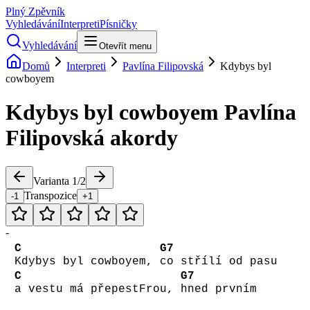
Plný Zpěvník
Vyhledávání
Interpreti
Písničky
Vyhledávání
Otevřít menu
Domů
Interpreti
Pavlína Filipovská
Kdybys byl
cowboyem
Kdybys byl cowboyem
Pavlína
Filipovská
akordy
Varianta
1
/
2
Transpozice
-1
+1
-
C
G7
Kdybys byl cowboyem,
co střílí od pasu
C
G7
a vestu má přepestFrou,
hned prvním