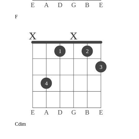
E
A
D
G
B
E
F
x
x
1
2
3
4
E
A
D
G
B
E
Cdim