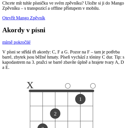
Chcete mít tuhle písničku ve svém zpěvníku?
Uložte si ji do Mango
Zpěvníku
–
s transpozicí a offline přístupem v mobilu.
Otevřít Mango Zpěvník
Akordy v písni
mírně pokročilé
V písni se střídá tři akordy: C, F a G. Pozor na F – tam je potřeba
barré, zbytek jsou běžné hmaty. Píseň vychází z tóniny C dur. Tip: s
kapodastrem na 3. pražci se barré zbavíte úplně a hrajete tvary A, D
a E.
x
1
2