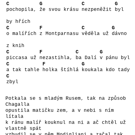
C
G
C
G
pochopila,
že svou krásu
nezpeněžit
byl
by hřích
C
F
C
G
o malířích
z Montparnasu
věděla už
dávno
z knih
C
F
C
G
piccasa už
nezastihla,
ba Dalí
v pánu byl
C
F
G
a tak tahle
holka štíhlá
koukala kdo tady
C
zbyl
Potkala se s mladým Rusem, tak na způsob
Chagalla
opustila matičku zem, a v nebi s ním
lítala
k ránu malíř kouknul na ni a ač chtěl už
vlastně spát
vzbudil se v něm Modigliani a začal tak