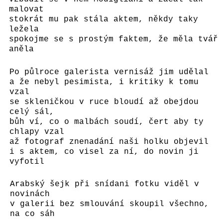
malovat
stokrát mu pak stála aktem, někdy taky
ležela
spokojme se s prostým faktem, že měla tvář
aněla
Po půlroce galerista vernisáž jim udělal
a že nebyl pesimista, i kritiky k tomu
vzal
se skleničkou v ruce bloudí až obejdou
celý sál,
bůh ví, co o malbách soudí, čert aby ty
chlapy vzal
až fotograf znenadání naši holku objevil
i s aktem, co visel za ní, do novin ji
vyfotil
Arabský šejk při snídani fotku viděl v
novinách
v galerii bez smlouvání skoupil všechno,
na co sáh