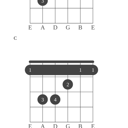
3
E
A
D
G
B
E
C
1
1
1
2
3
4
E
A
D
G
B
E