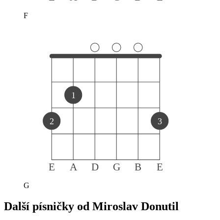
F
1
2
3
E
A
D
G
B
E
G
Další písničky od
Miroslav Donutil