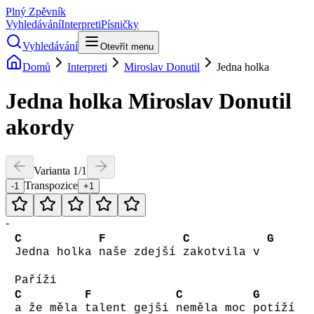
Plný Zpěvník
Vyhledávání
Interpreti
Písničky
Vyhledávání
Otevřít menu
Domů
Interpreti
Miroslav Donutil
Jedna holka
Jedna holka
Miroslav Donutil
akordy
Varianta
1
/
1
Transpozice
-1
+1
-
C
F
C
G
Jedna holka
naše zdejší
zakotvila v
Paříži
C
F
C
G
a že měla
talent gejši
neměla moc
potíží