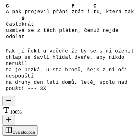
C
F
C
A pak projevil přání
znát i
tu, která tak
G
často
krát
usmívá se z těch pláten, čemuž nejde
odolat
Pak jí řekl u večeře že by se s ní oženil
chlap se šavlí hlídal dveře, aby nikdo
nerušil
ta je hezká, u sta hromů, šejk z ní oči
nespouští
na druhý den letí domů, letěj spolu nad
pouští --- 3X
100
%
Dva sloupce