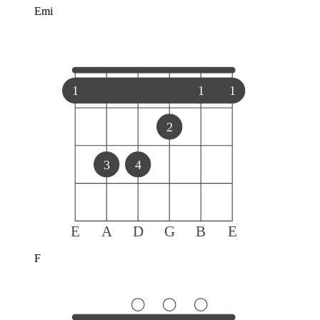
Emi
1
1
1
2
3
4
E
A
D
G
B
E
F