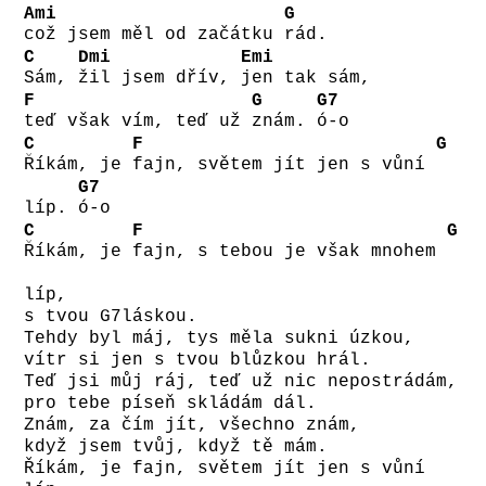
Ami
G
což jsem měl od začátku
rád.
C
Dmi
Emi
Sám,
žil jsem dřív,
jen tak sám,
F
G
G7
teď však vím, teď už
znám.
ó-o
C
F
G
Říkám, je
fajn, světem jít jen s vůní
G7
líp.
ó-o
C
F
G
Říkám, je
fajn, s tebou je však mnohem
líp,
s tvou G7láskou.
Tehdy byl máj, tys měla sukni úzkou,
vítr si jen s tvou blůzkou hrál.
Teď jsi můj ráj, teď už nic nepostrádám,
pro tebe píseň skládám dál.
Znám, za čím jít, všechno znám,
když jsem tvůj, když tě mám.
Říkám, je fajn, světem jít jen s vůní