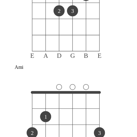
2
3
E
A
D
G
B
E
Ami
1
2
3