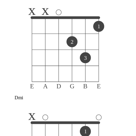
x
x
1
2
3
E
A
D
G
B
E
Dmi
x
1