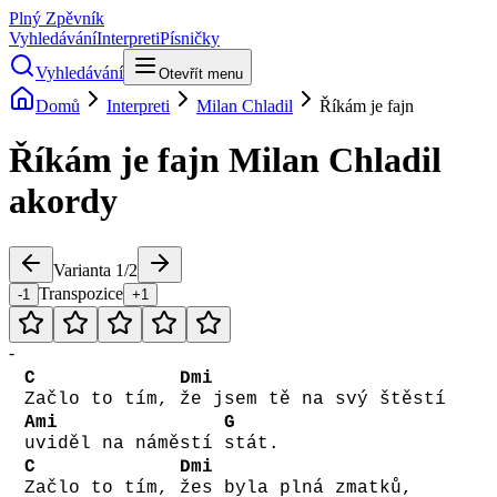
Plný Zpěvník
Vyhledávání
Interpreti
Písničky
Vyhledávání
Otevřít menu
Domů
Interpreti
Milan Chladil
Říkám je fajn
Říkám je fajn
Milan Chladil
akordy
Varianta
1
/
2
Transpozice
-1
+1
-
C
Dmi
Začlo to tím,
že jsem tě na svý štěstí
Ami
G
uviděl na náměstí
stát.
C
Dmi
Začlo to tím,
žes byla plná zmatků,