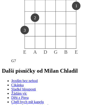
1
2
3
E
A
D
G
B
E
G7
Další písničky od
Milan Chladil
Jezdím bez nehod
Cikánka
Sladké hlouposti
Žádám víc
Děti z Pirea
Chtěl bych mít kapelu