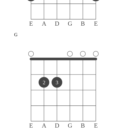
E
A
D
G
B
E
G
2
3
E
A
D
G
B
E