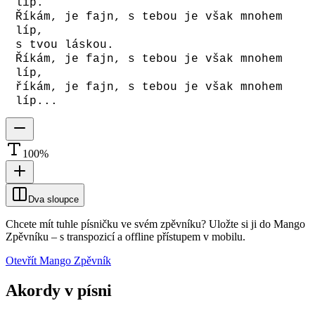
líp.
Říkám, je fajn, s tebou je však mnohem
líp,
s tvou láskou.
Říkám, je fajn, s tebou je však mnohem
líp,
říkám, je fajn, s tebou je však mnohem
líp...
100
%
Dva sloupce
Chcete mít tuhle písničku ve svém zpěvníku?
Uložte si ji do Mango
Zpěvníku
–
s transpozicí a offline přístupem v mobilu.
Otevřít Mango Zpěvník
Akordy v písni