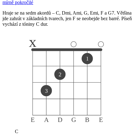
mírně pokročilé
Hraje se na sedm akordů – C, Dmi, Ami, G, Emi, F a G7. Většina
jde zahrát v základních tvarech, jen F se neobejde bez barré. Píseň
vychází z tóniny C dur.
x
1
2
3
E
A
D
G
B
E
C