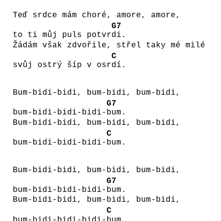
Teď srdce mám choré, amore, amore,
G7
to ti můj puls potvr
dí.
Žádám však zdvořile, střel taky mé milé
C
svůj ostrý šíp v osr
dí.
Bum-bidi-bidi, bum-bidi, bum-bidi,
G7
bum-bidi-bidi-bidi-
bum.
Bum-bidi-bidi, bum-bidi, bum-bidi,
C
bum-bidi-bidi-bidi-
bum.
Bum-bidi-bidi, bum-bidi, bum-bidi,
G7
bum-bidi-bidi-bidi-
bum.
Bum-bidi-bidi, bum-bidi, bum-bidi,
C
bum-bidi-bidi-bidi-
bum.