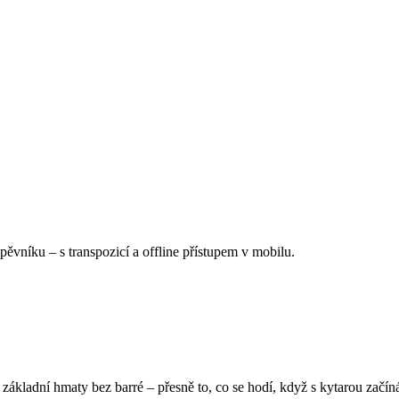
Zpěvníku
–
s transpozicí a offline přístupem v mobilu.
ákladní hmaty bez barré – přesně to, co se hodí, když s kytarou začíná