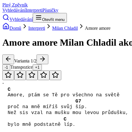
Plný Zpěvník
Vyhledávání
Interpreti
Písničky
Vyhledávání
Otevřít menu
Domů
Interpreti
Milan Chladil
Amore amore
Amore amore
Milan Chladil
ako
Varianta
1
/
2
Transpozice
-1
+1
-
C
Amore, ptám se Tě pro všechno na světě
G7
proč na mně míříš svůj
šíp.
Než sis vzal na mušku mou levou průdušku,
C
bylo mně podstatně
líp.