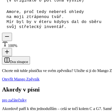
(v originále o pol tóna vyššie)
Amore, proč tedy nebereš ohledy
na moji ztrápenou tvář.
Mír byl by v éteru kdybys dal do sběru
svůj střelecký inventář.
100
%
Dva sloupce
Chcete mít tuhle písničku ve svém zpěvníku?
Uložte si ji do Mango 
Otevřít Mango Zpěvník
Akordy v písni
pro začátečníky
Akordově patří k těm jednodušším – celá se točí kolem C a G7. Samé z