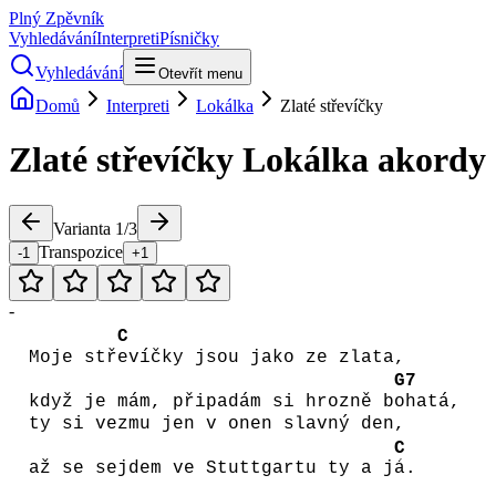
Plný Zpěvník
Vyhledávání
Interpreti
Písničky
Vyhledávání
Otevřít menu
Domů
Interpreti
Lokálka
Zlaté střevíčky
Zlaté střevíčky
Lokálka
akordy
Varianta
1
/
3
Transpozice
-1
+1
-
C
Moje stř
evíčky jsou jako ze zlata,
G7
když je mám, připadám si hrozně b
ohatá,
ty si vezmu jen v onen slavný den,
C
až se sejdem ve Stuttgartu ty a j
á.