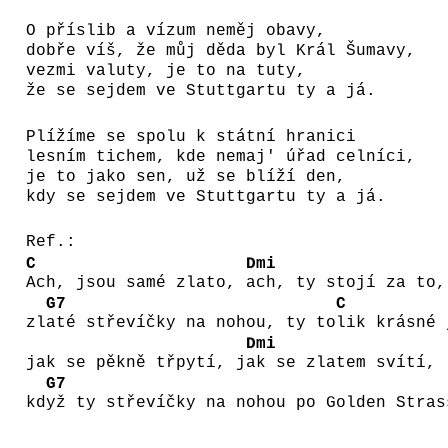
O příslib a vízum neměj obavy,
dobře víš, že můj děda byl Král Šumavy,
vezmi valuty, je to na tuty,
že se sejdem ve Stuttgartu ty a já.
Plížíme se spolu k státní hranici
lesním tichem, kde nemaj' úřad celníci,
je to jako sen, už se blíží den,
kdy se sejdem ve Stuttgartu ty a já.
Ref.:
C
Dmi
Ach, jsou samé zlato,
ach, ty stojí za to,
G7
C
zl
até střevíčky na nohou, ty to
lik krásné 
Dmi
jak se pěkně třpytí, j
ak se zlatem svítí,
G7
kd
yž ty střevíčky na nohou po Golden Stras