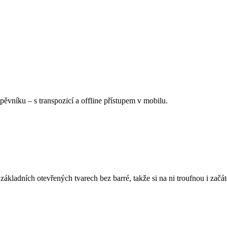
Zpěvníku
–
s transpozicí a offline přístupem v mobilu.
ákladních otevřených tvarech bez barré, takže si na ni troufnou i začát