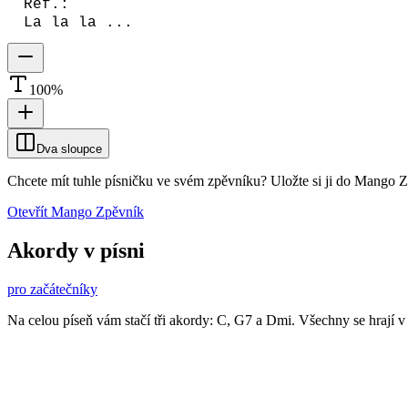
Ref.:
La la la ...
100
%
Dva sloupce
Chcete mít tuhle písničku ve svém zpěvníku?
Uložte si ji do Mango 
Otevřít Mango Zpěvník
Akordy v písni
pro začátečníky
Na celou píseň vám stačí tři akordy: C, G7 a Dmi. Všechny se hrají v z