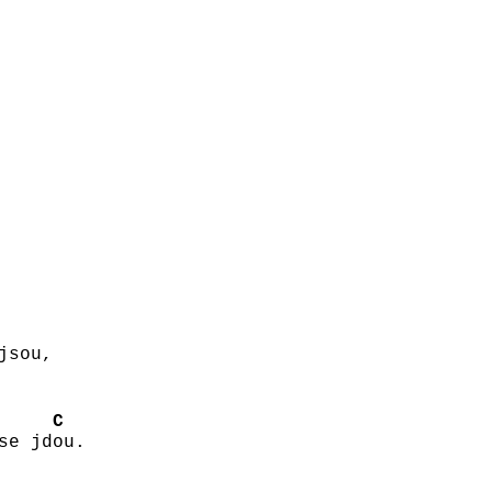
jsou,
C
se jd
ou.