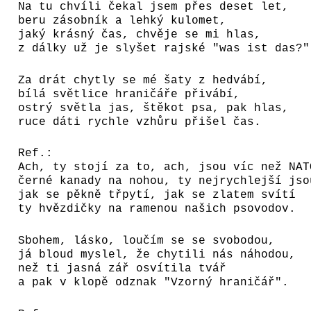
Na tu chvíli čekal jsem přes deset let,
beru zásobník a lehký kulomet,
jaký krásný čas, chvěje se mi hlas,
z dálky už je slyšet rajské "was ist das?"
Za drát chytly se mé šaty z hedvábí,
bílá světlice hraničáře přivábí,
ostrý světla jas, štěkot psa, pak hlas,
ruce dáti rychle vzhůru přišel čas.
Ref.:
Ach, ty stojí za to, ach, jsou víc než NAT
černé kanady na nohou, ty nejrychlejší jso
jak se pěkně třpytí, jak se zlatem svítí
ty hvězdičky na ramenou našich psovodov.
Sbohem, lásko, loučím se se svobodou,
já bloud myslel, že chytili nás náhodou,
než ti jasná zář osvítila tvář
a pak v klopě odznak "Vzorný hraničář".