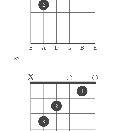
2
E
A
D
G
B
E
E7
x
1
2
3