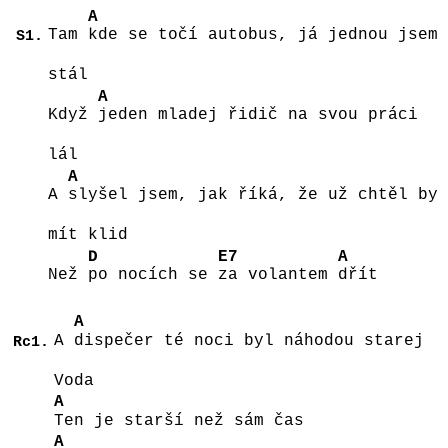
A
Tam
kde se točí autobus, já jednou jsem
S1.
stál
A
Když
jeden mladej řidič na svou práci
lál
A
A
slyšel jsem, jak říká, že už chtěl by
mít klid
D
E7
A
Než
po nocích se
za volantem
dřít
A
A
dispečer té noci byl náhodou starej
Rc1.
Voda
A
Ten je starší než sám čas
A