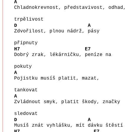
A
Chladnokrevnost, představivost, odhad,
trpělivost
D
A
Zdvořilost, plnou nádrž,
pásy
připnuty
H7
E7
Dobrý zrak, lékárničku,
peníze na
pokuty
A
Pojistku musíš platit, mazat,
tankovat
A
Zvládnout smyk, platit škody, značky
sledovat
D
A
Musíš znát vyhlášku, mít
dávku štěstí
H7
E7