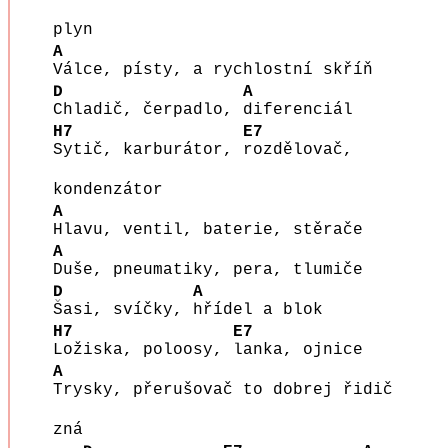
plyn
A
Válce, písty, a rychlostní skříň
D
A
Chladič, čerpadlo,
diferenciál
H7
E7
Sytič, karburátor,
rozdělovač,
kondenzátor
A
Hlavu, ventil, baterie, stěrače
A
Duše, pneumatiky, pera, tlumiče
D
A
Šasi, svíčky,
hřídel a blok
H7
E7
Ložiska, poloosy,
lanka, ojnice
A
Trysky, přerušovač to dobrej řidič
zná