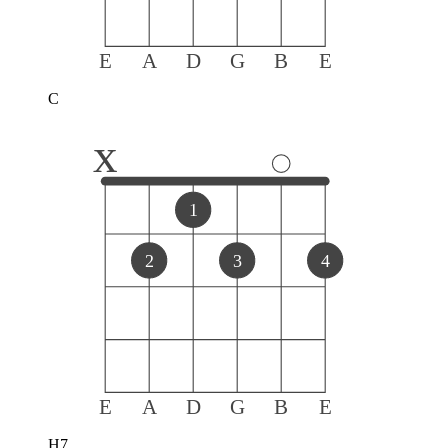
E
A
D
G
B
E
C
x
1
2
3
4
E
A
D
G
B
E
H7