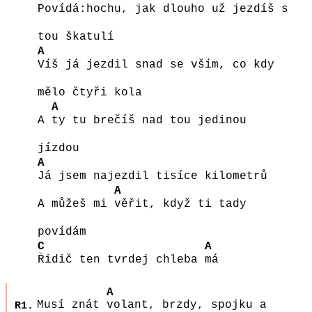
Povídá:hochu, jak dlouho už jezdíš s
tou škatulí
A
Víš já jezdil snad se vším, co kdy
mělo čtyři kola
A
A
ty tu brečíš nad tou jedinou
jízdou
A
Já jsem najezdil tisíce kilometrů
A
A můžeš mi
věřit, když ti tady
povídám
C
A
Řidič ten tvrdej chleba
má
A
Musí znát
volant, brzdy, spojku a
R1.