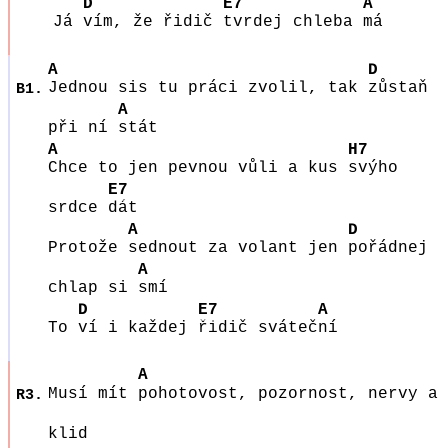
D
E7
A
Já
vím, že řidič
tvrdej chleba
má
A
D
Jednou sis tu práci zvolil, tak
zůstaň
B1.
A
při ní
stát
A
H7
Chce to jen pevnou vůli a kus
svýho
E7
srdce
dát
A
D
Protože
sednout za volant jen
pořádnej
A
chlap si
smí
D
E7
A
To
ví i každej
řidič sváteč
ní
A
Musí mít
pohotovost, pozornost, nervy a
R3.
klid