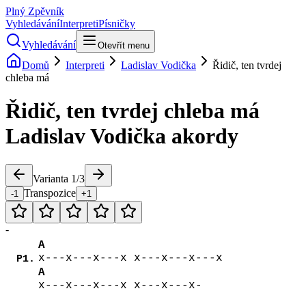
Plný Zpěvník
Vyhledávání
Interpreti
Písničky
Vyhledávání
Otevřít menu
Domů
Interpreti
Ladislav Vodička
Řidič, ten tvrdej
chleba má
Řidič, ten tvrdej chleba má
Ladislav Vodička
akordy
Varianta
1
/
3
Transpozice
-1
+1
-
A
x---x---x---x x---x---x---x
P1.
A
x---x---x---x x---x---x-