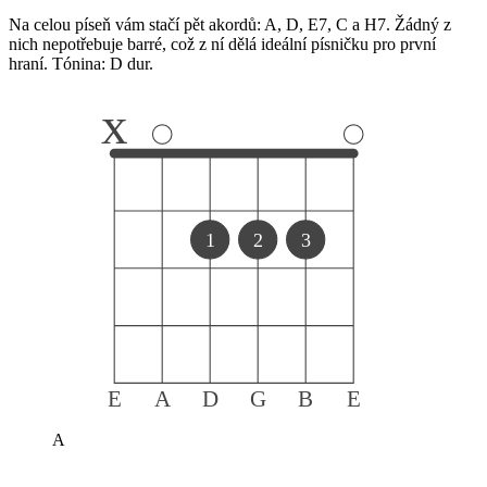
Na celou píseň vám stačí pět akordů: A, D, E7, C a H7. Žádný z
nich nepotřebuje barré, což z ní dělá ideální písničku pro první
hraní. Tónina: D dur.
x
1
2
3
E
A
D
G
B
E
A