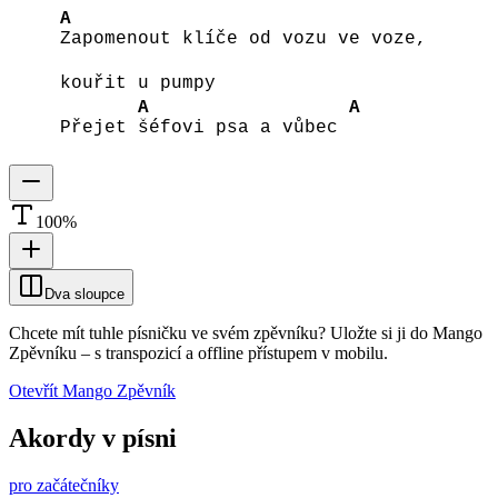
A
Zapomenout klíče od vozu ve voze,
kouřit u pumpy
A
A
Přejet
šéfovi psa a vůbec
100
%
Dva sloupce
Chcete mít tuhle písničku ve svém zpěvníku?
Uložte si ji do Mango
Zpěvníku
–
s transpozicí a offline přístupem v mobilu.
Otevřít Mango Zpěvník
Akordy v písni
pro začátečníky