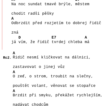
Na noc sundat tmavé brýle,
městem
chodit radši pěšky
A
Odbrzdit před rozjetím to dobrej řidič
zná
D
E7
A
já
vím, že řidič
tvrdej chleba
má
A
Řidič nesmí kličkovat na dálnici,
Rc2.
zastavovat o jinej vůz
A
O zeď, o strom, troubit na slečny,
pouštět volant, věnovat se stopařce
A
Brzdit při smyku, překážet rychlejším,
nadávat chodcům