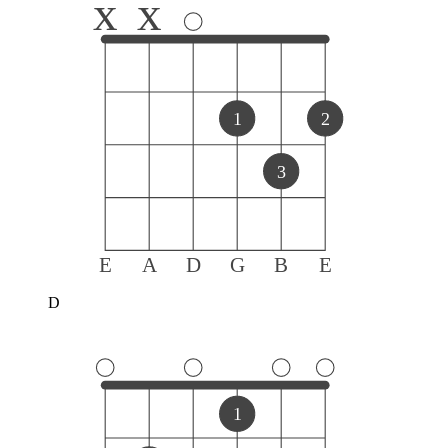
x
x
1
2
3
E
A
D
G
B
E
D
1