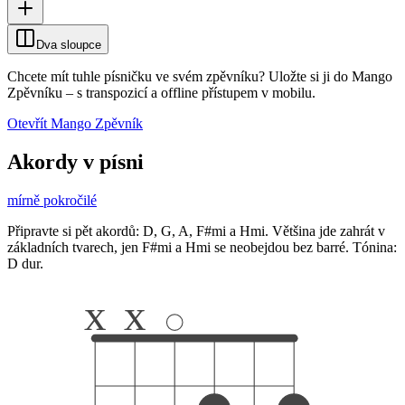
Dva sloupce
Chcete mít tuhle písničku ve svém zpěvníku?
Uložte si ji do Mango
Zpěvníku
–
s transpozicí a offline přístupem v mobilu.
Otevřít Mango Zpěvník
Akordy v písni
mírně pokročilé
Připravte si pět akordů: D, G, A, F#mi a Hmi. Většina jde zahrát v
základních tvarech, jen F#mi a Hmi se neobejdou bez barré. Tónina:
D dur.
x
x