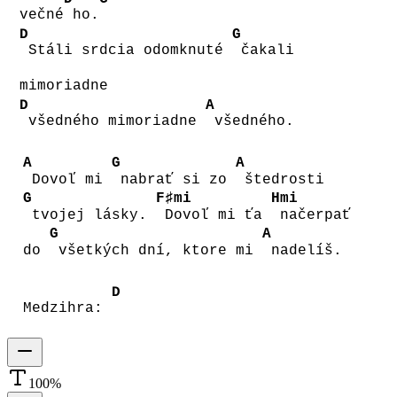
večné
ho.
D
G
Stáli srdcia odomknuté
čakali
mimoriadne
D
A
všedného mimoriadne
všedného.
A
G
A
Dovoľ mi
nabrať si zo
štedrosti
G
F♯mi
Hmi
tvojej lásky.
Dovoľ mi ťa
načerpať
G
A
do
všetkých dní, ktore mi
nadelíš.
D
Medzihra:
100
%