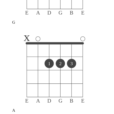
E
A
D
G
B
E
G
x
1
2
3
E
A
D
G
B
E
A