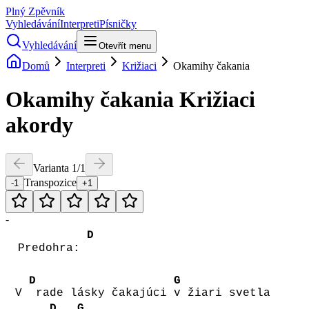
Plný Zpěvník
Vyhledávání
Interpreti
Písničky
Vyhledávání
Otevřít menu
Domů
Interpreti
Križiaci
Okamihy čakania
Okamihy čakania
Križiaci
akordy
Varianta
1
/
1
Transpozice
-1
+1
-
D
Predohra:
D
G
V
rade lásky čakajúci
v žiari svetla
D
G