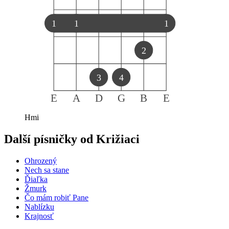
1
1
1
2
3
4
E
A
D
G
B
E
Hmi
Další písničky od
Križiaci
Ohrozený
Nech sa stane
Ďiaľka
Žmurk
Čo mám robiť Pane
Nablízku
Krajnosť