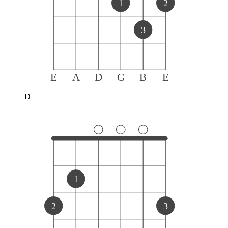
1
2
3
E
A
D
G
B
E
D
1
2
3