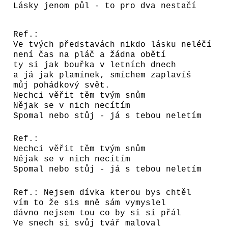
Lásky jenom půl - to
pro dva nestačí
Ref.:
Ve tvých představách nikdo lásku neléčí
není čas na pláč a žádna obětí
ty si jak bouřka v letních dnech
a já jak plamínek, smíchem zaplavíš
můj pohádkový svět.
Nechci věřit těm tvým snům
Nějak se v nich necítím
Spomal nebo stůj - já s tebou neletím
Ref.:
Nechci věřit těm tvým snům
Nějak se v nich necítím
Spomal nebo stůj - já s tebou neletím
Ref.: Nejsem dívka kterou bys chtěl
vím to že sis mně sám vymyslel
dávno nejsem tou co by si si přál
Ve snech si svůj tvář maloval