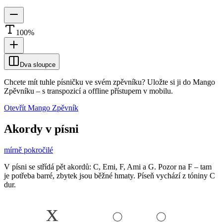
100
%
Dva sloupce
Chcete mít tuhle písničku ve svém zpěvníku?
Uložte si ji do Mango
Zpěvníku
–
s transpozicí a offline přístupem v mobilu.
Otevřít Mango Zpěvník
Akordy v písni
mírně pokročilé
V písni se střídá pět akordů: C, Emi, F, Ami a G. Pozor na F – tam
je potřeba barré, zbytek jsou běžné hmaty. Píseň vychází z tóniny C
dur.
x