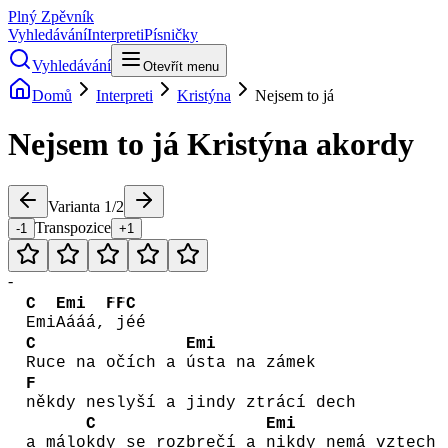
Plný Zpěvník
Vyhledávání
Interpreti
Písničky
Vyhledávání
Otevřít menu
Domů
Interpreti
Kristýna
Nejsem to já
Nejsem to já
Kristýna
akordy
Varianta
1
/
2
Transpozice
-1
+1
-
C
Emi
F
F
C
Emi
Aááá,
j
éé
C
Emi
Ruce na očích a
ústa na zámek
F
někdy neslyší a jindy ztrácí dech
C
Emi
a málo
kdy se rozbrečí a
nikdy nemá vztech