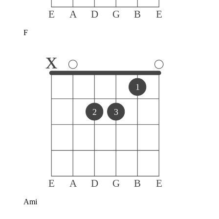
E
A
D
G
B
E
F
x
1
2
3
E
A
D
G
B
E
Ami