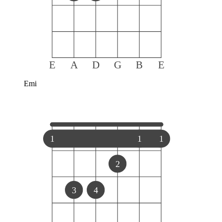
E
A
D
G
B
E
Emi
1
1
1
2
3
4