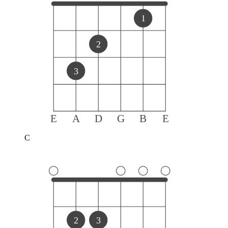
1
2
3
E
A
D
G
B
E
C
2
3