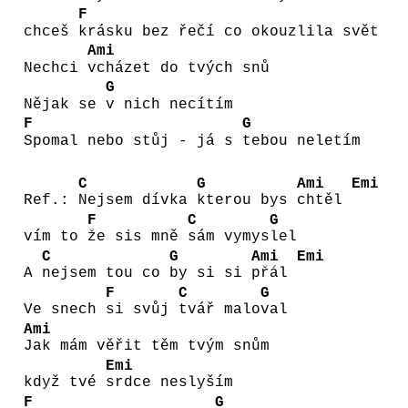
F
chceš
krásku bez řečí co okouzlila svět
Ami
Nechci
vcházet do tvých snů
G
Nějak se
v nich necítím
F
G
Spomal nebo stůj - já s
tebou neletím
C
G
Ami
Emi
Ref.:
Nejsem dívka
kterou bys
chtěl
F
C
G
vím to
že sis mně
sám vymys
lel
C
G
Ami
Emi
A
nejsem tou co
by si si
přál
F
C
G
Ve snech
si svůj
tvář malo
val
Ami
Jak mám věřit těm tvým snům
Emi
když tvé
srdce neslyším
F
G