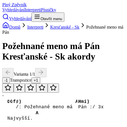
Plný Zpěvník
Vyhledávání
Interpreti
Písničky
Vyhledávání
Otevřít menu
Domů
Interpreti
Kresťanské - Sk
Požehnané meno má
Pán
Požehnané meno má Pán
Kresťanské - Sk
akordy
Varianta
1
/
1
Transpozice
-1
+1
-
D
G
f♯)
A
Hmi)
/: Požehnané meno má
Pán :/ 3x
A
Najvyšší.