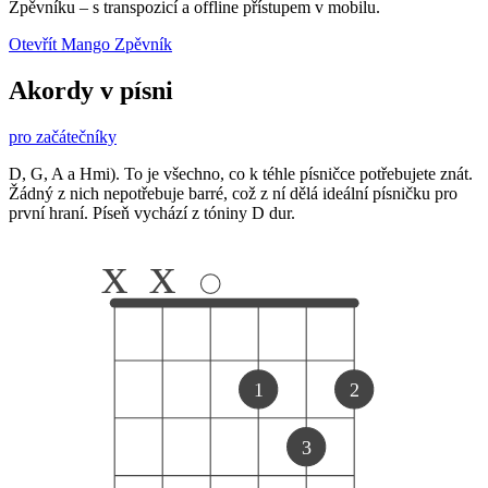
Zpěvníku
–
s transpozicí a offline přístupem v mobilu.
Otevřít Mango Zpěvník
Akordy v písni
pro začátečníky
D, G, A a Hmi). To je všechno, co k téhle písničce potřebujete znát.
Žádný z nich nepotřebuje barré, což z ní dělá ideální písničku pro
první hraní. Píseň vychází z tóniny D dur.
x
x
1
2
3