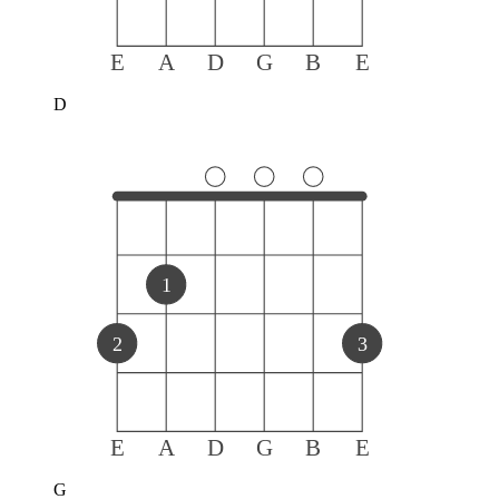
E
A
D
G
B
E
D
1
2
3
E
A
D
G
B
E
G