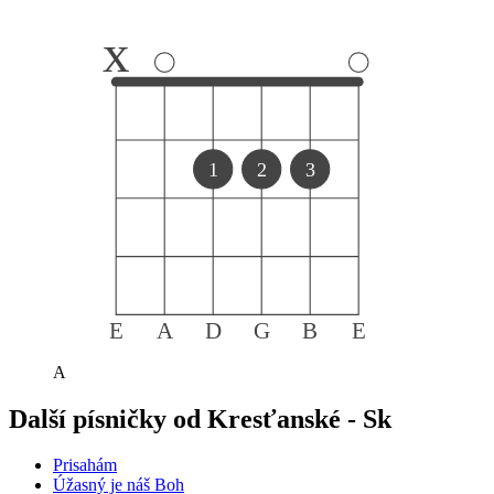
x
1
2
3
E
A
D
G
B
E
A
Další písničky od
Kresťanské - Sk
Prisahám
Úžasný je náš Boh