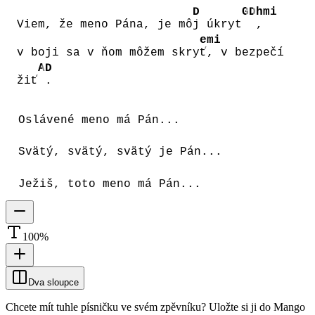
D
G
D
hmi
Viem, že meno Pána, je mô
j úkryt
,
emi
v boji sa v ňom môžem skry
ť, v bezpečí
A
D
žiť
.
Oslávené meno má Pán...
Svätý, svätý, svätý je Pán...
Ježiš, toto meno má Pán...
100
%
Dva sloupce
Chcete mít tuhle písničku ve svém zpěvníku?
Uložte si ji do Mango