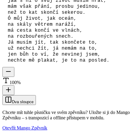
jaá s ní o svůj život musím hrát,
mám však přání, prosbu jedinou,
než to kat skončí sekerou.
Ó můj život, jak oceán,
na skály větrem naráží,
má cesta končí ve vlnách,
na rozbouřených snech.
Já musím jít, tak skončete to,
už nechci žít, já nemám na to,
jen bůh to ví, že nevinej jsem,
nechte mě plakat, je to na posled.
100
%
Dva sloupce
Chcete mít tuhle písničku ve svém zpěvníku?
Uložte si ji do Mango
Zpěvníku
–
s transpozicí a offline přístupem v mobilu.
Otevřít Mango Zpěvník