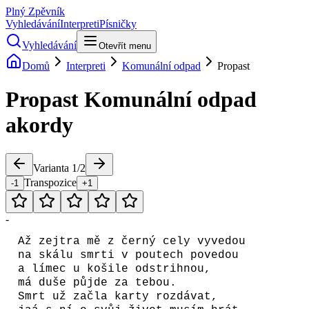
Plný Zpěvník
Vyhledávání
Interpreti
Písničky
Vyhledávání
Otevřít menu
Domů
Interpreti
Komunální odpad
Propast
Propast
Komunální odpad
akordy
Varianta
1
/
2
Transpozice
-1
+1
-
Až zejtra mě z černý cely vyvedou
na skálu smrti v poutech povedou
a límec u košile odstrihnou,
má duše půjde za tebou.
Smrt už začla karty rozdávat,