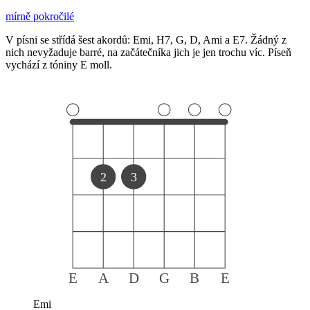
mírně pokročilé
V písni se střídá šest akordů: Emi, H7, G, D, Ami a E7. Žádný z
nich nevyžaduje barré, na začátečníka jich je jen trochu víc. Píseň
vychází z tóniny E moll.
2
3
E
A
D
G
B
E
Emi