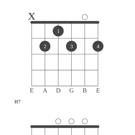
x
1
2
3
4
E
A
D
G
B
E
H7