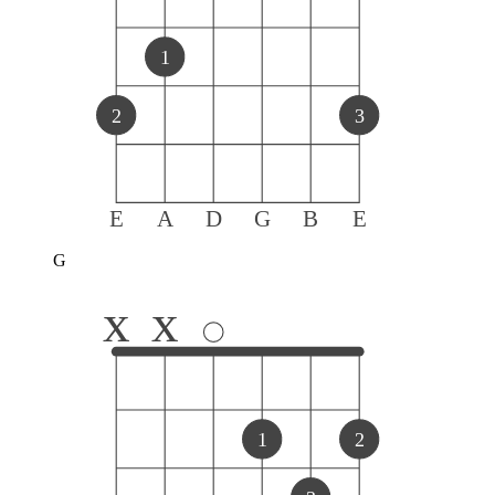
1
2
3
E
A
D
G
B
E
G
x
x
1
2