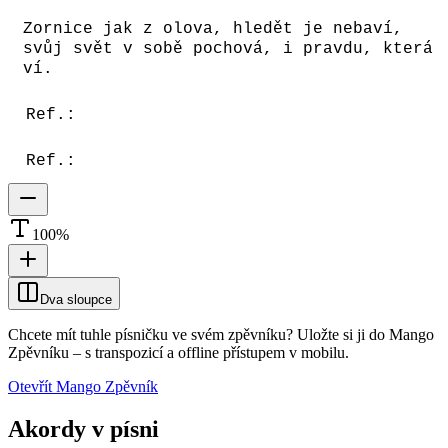
Zornice jak z olova, hledět je nebaví,
svůj svět v sobě pochová, i pravdu, která
ví.
Ref.:
Ref.:
100
%
Dva sloupce
Chcete mít tuhle písničku ve svém zpěvníku?
Uložte si ji do Mango
Zpěvníku
–
s transpozicí a offline přístupem v mobilu.
Otevřít Mango Zpěvník
Akordy v písni