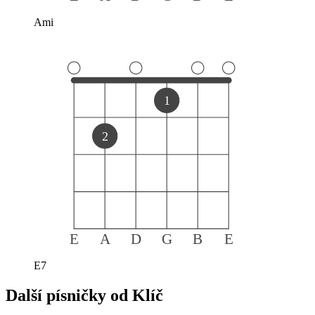
Ami
1
2
E
A
D
G
B
E
E7
Další písničky od
Klíč