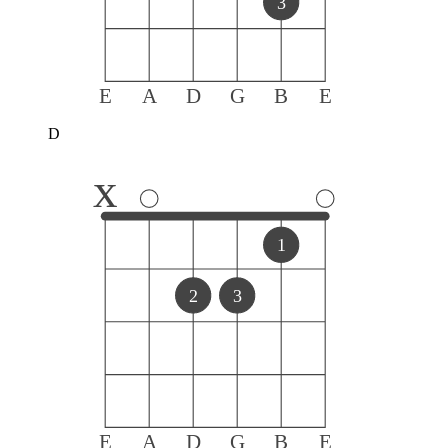
3
E
A
D
G
B
E
D
x
1
2
3
E
A
D
G
B
E