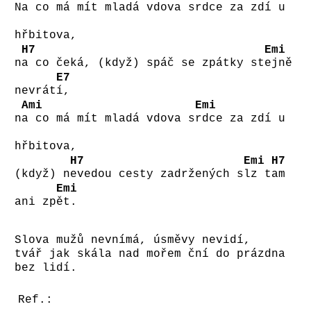
N
a co má mít mladá vdova s
rdce za zdí u
hřbitova,
H7
Emi
n
a co čeká, (když) spáč se zpátky st
ejně
E7
nevrát
í,
Ami
Emi
n
a co má mít mladá vdova s
rdce za zdí u
hřbitova,
H7
Emi
H7
(když) n
evedou cesty zadržených s
lz t
am
Emi
ani zp
ět.
Slova mužů nevnímá, úsměvy nevidí,
tvář jak skála nad mořem ční do prázdna
bez lidí.
Ref.: