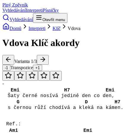
Plný Zpěvník
Vyhledávání
Interpreti
Písničky
Vyhledávání
Otevřít menu
Domů
Interpreti
Klíč
Vdova
Vdova
Klíč
akordy
Varianta
1
/
3
Transpozice
-1
+1
-
Emi
H7
Emi
Š
aty černé nosívá j
ediné den co d
en,
G
D
H7
s č
ernou růží chodívá a kl
eká na kám
en.
Ref.:
Ami
Emi