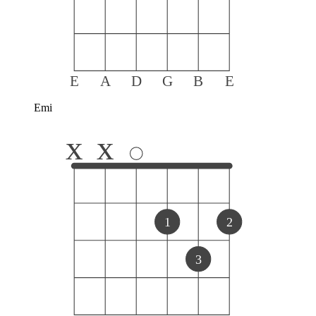
E
A
D
G
B
E
Emi
x
x
1
2
3