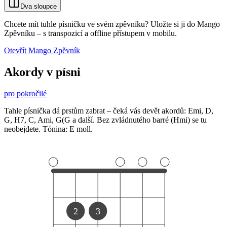
Dva sloupce
Chcete mít tuhle písničku ve svém zpěvníku?
Uložte si ji do Mango
Zpěvníku
–
s transpozicí a offline přístupem v mobilu.
Otevřít Mango Zpěvník
Akordy v písni
pro pokročilé
Tahle písnička dá prstům zabrat – čeká vás devět akordů: Emi, D,
G, H7, C, Ami, G(G a další. Bez zvládnutého barré (Hmi) se tu
neobejdete. Tónina: E moll.
2
3