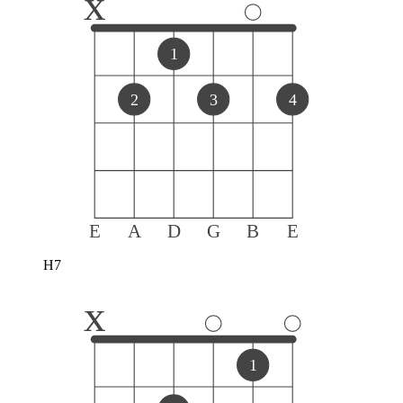
x
1
2
3
4
E
A
D
G
B
E
H7
x
1