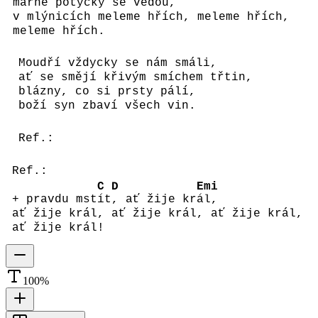
marné potyčky se vedou,
v mlýnicích meleme hřích, meleme hřích,
meleme hřích.
Moudří vždycky se nám smáli,
ať se smějí křivým smíchem třtin,
blázny, co si prsty pálí,
boží syn zbaví všech vin.
Ref.:
Ref.:
C
D
Emi
+ pravdu mst
ít
, ať žije kr
ál,
ať žije král, ať žije král, ať žije král,
ať žije král!
100
%