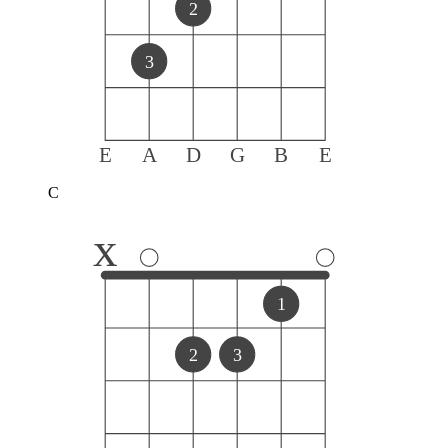
2
3
E
A
D
G
B
E
C
x
1
2
3