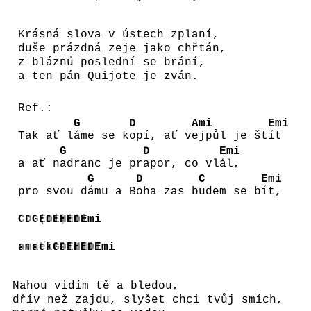
Krásná slova v ústech zplaní,
duše prázdná zeje jako chřtán,
z bláznů poslední se brání,
a ten pán Quijote je zván.
Ref.:
G
D
Ami
Emi
Tak ať l
áme se k
opí, ať v
ejpůl je št
ít
G
D
Emi
a ať n
adranc je pr
apor, co vl
ál,
G
D
C
Emi
pro svou d
ámu a B
oha zas b
udem se b
ít,
C
D
G(G
Emi)
D
Emi
Hmi
Emi
D
Emi
avdu
mstít
ať
e
král!
G
D
Emi
Hmi
Emi
D
Emi
Nahou vidím tě a bledou,
dřív než zajdu, slyšet chci tvůj smích,