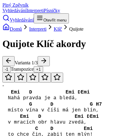
Plný Zpěvník
Vyhledávání
Interpreti
Písničky
Vyhledávání
Otevřít menu
Domů
Interpreti
Klíč
Quijote
Quijote
Klíč
akordy
Varianta
1
/
3
Transpozice
-1
+1
-
Emi
D
Emi
D
Emi
N
ahá pr
avda je a bl
edá,
G
D
G
H7
místo v
ína v č
íši má jen bl
ín
,
Emi
D
Emi
D
Emi
v mr
acích
obr hlavu zv
edá,
C
D
Emi
to chce č
in, z
abij ten ml
ýn!