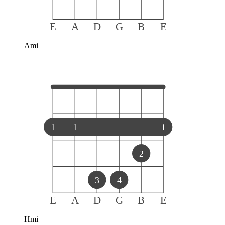
E
A
D
G
B
E
Ami
1
1
1
2
3
4
E
A
D
G
B
E
Hmi