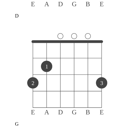
E
A
D
G
B
E
D
1
2
3
E
A
D
G
B
E
G