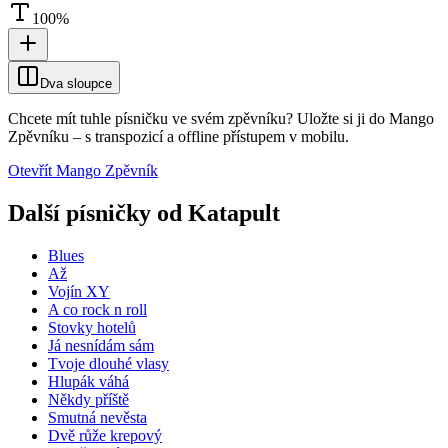
100
%
Dva sloupce
Chcete mít tuhle písničku ve svém zpěvníku?
Uložte si ji do Mango
Zpěvníku
–
s transpozicí a offline přístupem v mobilu.
Otevřít Mango Zpěvník
Další písničky od
Katapult
Blues
Až
Vojín XY
A co rock n roll
Stovky hotelů
Já nesnídám sám
Tvoje dlouhé vlasy
Hlupák váhá
Někdy příště
Smutná nevěsta
Dvě růže krepový