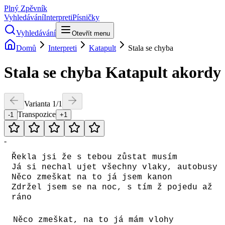
Plný Zpěvník
Vyhledávání
Interpreti
Písničky
Vyhledávání
Otevřít menu
Domů
Interpreti
Katapult
Stala se chyba
Stala se chyba
Katapult
akordy
Varianta
1
/
1
Transpozice
-1
+1
-
Řekla jsi že s tebou zůstat musím
Já si nechal ujet všechny vlaky, autobusy
Něco zmeškat na to já jsem kanon
Zdržel jsem se na noc, s tím ž pojedu až
ráno
Něco zmeškat, na to já mám vlohy