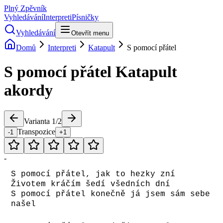
Plný Zpěvník
Vyhledávání
Interpreti
Písničky
Vyhledávání
Otevřít menu
Domů
Interpreti
Katapult
S pomocí přátel
S pomocí přátel
Katapult
akordy
Varianta
1
/
2
Transpozice
-1
+1
-
S pomocí přátel, jak to hezky zní
Životem kráčím šedí všedních dní
S pomocí přátel konečně já jsem sám sebe
našel