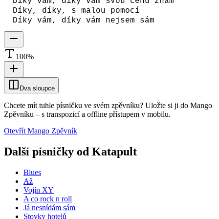
Díky vám, díky vám svou cenu znám
Díky, díky, s malou pomocí
Díky vám, díky vám nejsem sám
100
%
Dva sloupce
Chcete mít tuhle písničku ve svém zpěvníku?
Uložte si ji do Mango
Zpěvníku
–
s transpozicí a offline přístupem v mobilu.
Otevřít Mango Zpěvník
Další písničky od
Katapult
Blues
Až
Vojín XY
A co rock n roll
Já nesnídám sám
Stovky hotelů