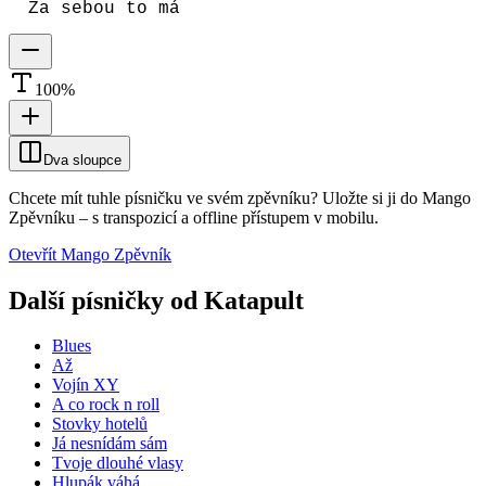
Za sebou to má
100
%
Dva sloupce
Chcete mít tuhle písničku ve svém zpěvníku?
Uložte si ji do Mango
Zpěvníku
–
s transpozicí a offline přístupem v mobilu.
Otevřít Mango Zpěvník
Další písničky od
Katapult
Blues
Až
Vojín XY
A co rock n roll
Stovky hotelů
Já nesnídám sám
Tvoje dlouhé vlasy
Hlupák váhá