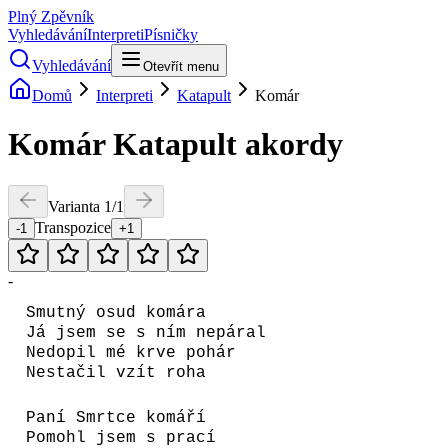
Plný Zpěvník
Vyhledávání
Interpreti
Písničky
Vyhledávání
Otevřít menu
Domů
Interpreti
Katapult
Komár
Komár
Katapult
akordy
Varianta
1
/
1
Transpozice
-1
+1
-
Smutný osud komára
Já jsem se s ním nepáral
Nedopil mé krve pohár
Nestačil vzít roha
Paní Smrtce komáří
Pomohl jsem s prací