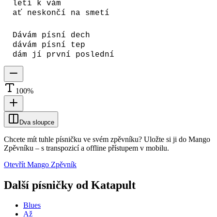
letí k vám
ať neskončí na smetí
Dávám písní dech
dávám písní tep
dám jí první poslední
100
%
Dva sloupce
Chcete mít tuhle písničku ve svém zpěvníku?
Uložte si ji do Mango
Zpěvníku
–
s transpozicí a offline přístupem v mobilu.
Otevřít Mango Zpěvník
Další písničky od
Katapult
Blues
Až