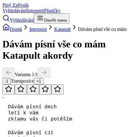
Plný Zpěvník
Vyhledávání
Interpreti
Písničky
Vyhledávání
Otevřít menu
Domů
Interpreti
Katapult
Dávám písní vše co mám
Dávám písní vše co mám
Katapult
akordy
Varianta
1
/
1
Transpozice
-1
+1
-
Dávám písní dech
letí k vám
zklamu vás či potěším
Dávám písní cit