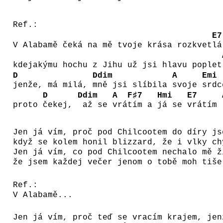
Ref.:
E7
V Alabamě čeká na mě tvoje krása rozkvet
lá
kdejakýmu hochu z Jihu už jsi hlavu poplet
D
Ddim
A
Emi
jenže, má milá,
mně jsi slíbila
svoje
srd
D
Ddim
A
F♯7
Hmi
E7
proto
čekej,
až se
vrá
tím a
já se
vrátím
Jen já vím, proč pod Chilcootem do díry js
když se kolem honil blizzard, že i vlky ch
Jen já vím, co pod Chilcootem nechalo mě ž
že jsem každej večer jenom o tobě moh tiše
Ref.:
V Alabamě...
Jen já vím, proč teď se vracím krajem, jen