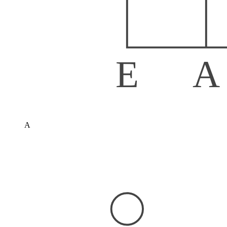
E
A
A