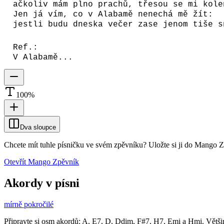
ačkoliv mám plno prachů, třesou se mi kole
Jen já vím, co v Alabamě nenechá mě žít:
jestli budu dneska večer zase jenom tiše s
Ref.:
V Alabamě...
100
%
Dva sloupce
Chcete mít tuhle písničku ve svém zpěvníku?
Uložte si ji do Mango 
Otevřít Mango Zpěvník
Akordy v písni
mírně pokročilé
Připravte si osm akordů: A, E7, D, Ddim, F#7, H7, Emi a Hmi. Většina