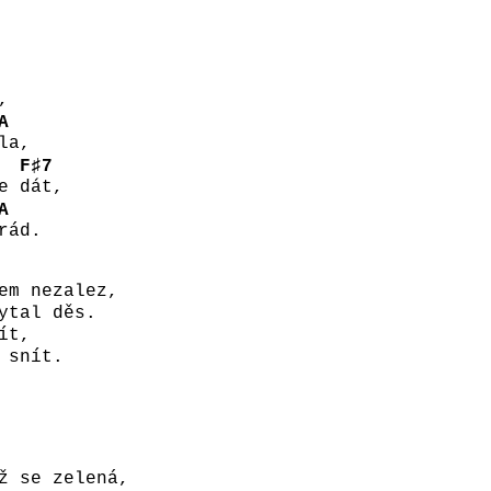
,
A
la,
F♯7
ce
dát,
A
rád.
em nezalez,
ytal děs.
ít,
 snít.
ž se zelená,