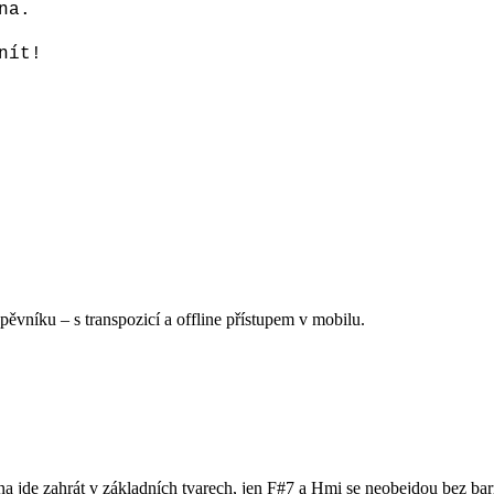
na.
nít!
Zpěvníku
–
s transpozicí a offline přístupem v mobilu.
 jde zahrát v základních tvarech, jen F#7 a Hmi se neobejdou bez barr