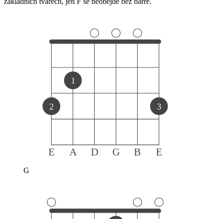
základních tvarech, jen F se neobejde bez barré.
1
2
3
E
A
D
G
B
E
G