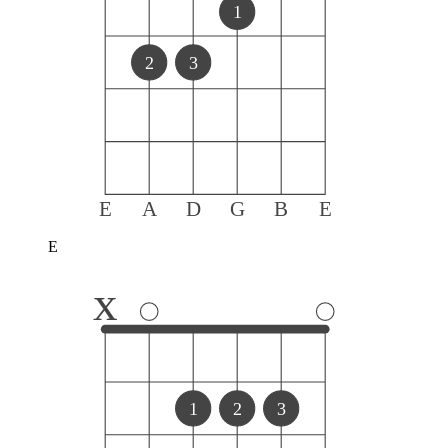
1
2
3
E
A
D
G
B
E
E
x
1
2
3