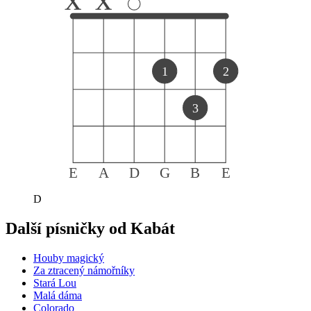
1
2
3
E
A
D
G
B
E
D
Další písničky od
Kabát
Houby magický
Za ztracený námořníky
Stará Lou
Malá dáma
Colorado