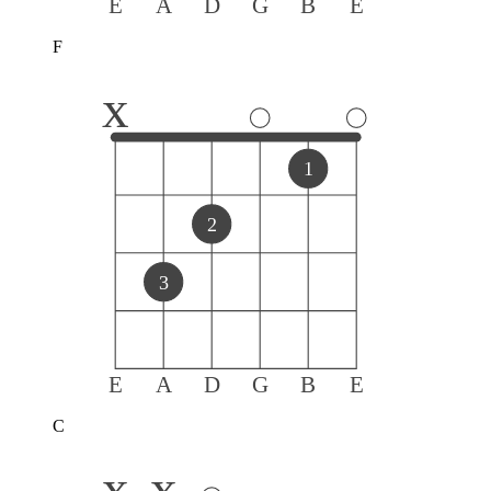
E
A
D
G
B
E
F
x
1
2
3
E
A
D
G
B
E
C
x
x