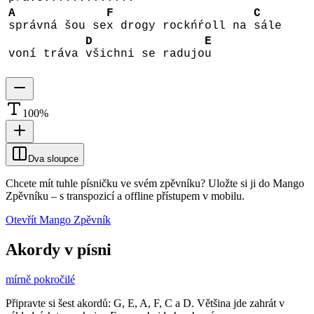
A
F
C
správná šou se
x drogy rockńŕoll na
sále
D
E
voní tráva
všichni se radujo
u
100
%
Dva sloupce
Chcete mít tuhle písničku ve svém zpěvníku?
Uložte si ji do Mango
Zpěvníku
–
s transpozicí a offline přístupem v mobilu.
Otevřít Mango Zpěvník
Akordy v písni
mírně pokročilé
Připravte si šest akordů: G, E, A, F, C a D. Většina jde zahrát v