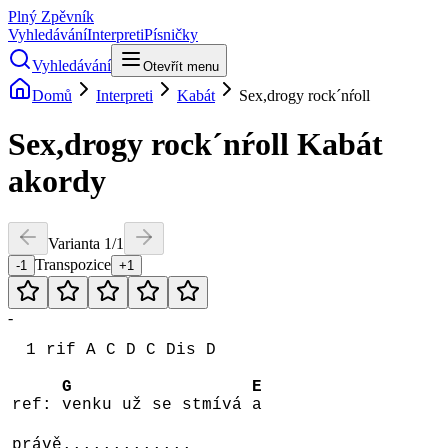
Plný Zpěvník
Vyhledávání
Interpreti
Písničky
Vyhledávání
Otevřít menu
Domů
Interpreti
Kabát
Sex,drogy rock´nŕoll
Sex,drogy rock´nŕoll
Kabát
akordy
Varianta
1
/
1
Transpozice
-1
+1
-
1 rif A C D C Dis D
G
E
ref:
venku už se stmívá
a
právě.............