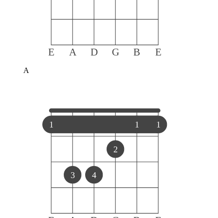
E
A
D
G
B
E
A
1
1
1
2
3
4