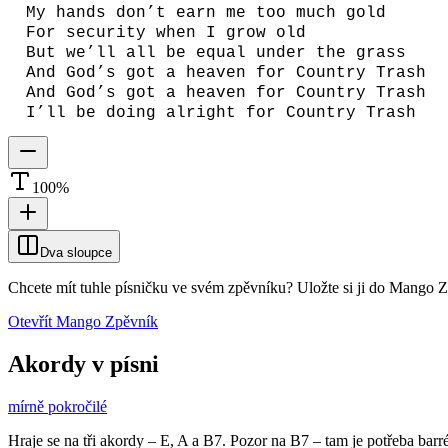
My hands don’t earn me too much gold
For security when I grow old
But we’ll all be equal under the grass
And God’s got a heaven for Country Trash
And God’s got a heaven for Country Trash
I’ll be doing alright for Country Trash
100
%
Dva sloupce
Chcete mít tuhle písničku ve svém zpěvníku?
Uložte si ji do Mango 
Otevřít Mango Zpěvník
Akordy v písni
mírně pokročilé
Hraje se na tři akordy – E, A a B7. Pozor na B7 – tam je potřeba barr