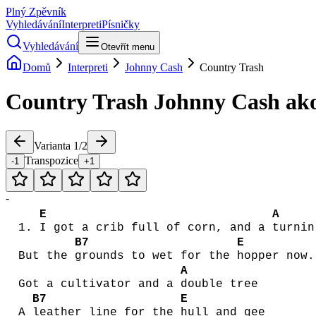
Plný Zpěvník
Vyhledávání
Interpreti
Písničky
Vyhledávání
Otevřít menu
Domů
Interpreti
Johnny Cash
Country Trash
Country Trash
Johnny Cash
ak
Varianta
1
/
2
Transpozice
-1
+1
-
E
A
1.
I got a crib full of corn, and a
turnin
B7
E
But the
grounds to wet for the
hopper now.
A
Got a cultivator and a
double tree
B7
E
A
leather line for the
hull and gee