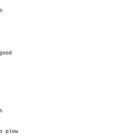
h
good
h
o plow