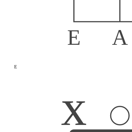
E
A
E
x