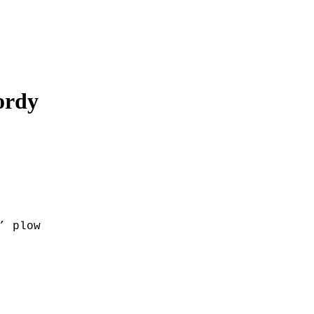
ordy
’ plow