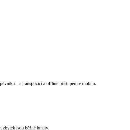
Zpěvníku
–
s transpozicí a offline přístupem v mobilu.
é, zbytek jsou běžné hmaty.