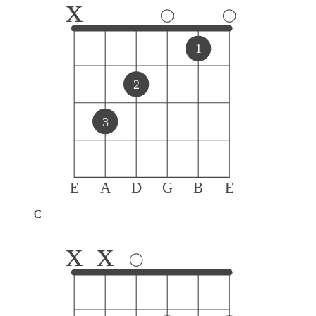
x
1
2
3
E
A
D
G
B
E
C
x
x