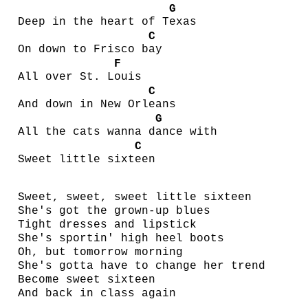
G
Deep in the heart of T
exas
C
On down to Frisco b
ay
F
All over St. L
ouis
C
And down in New Orl
eans
G
All the cats wanna d
ance with
C
Sweet little sixt
een
Sweet, sweet, sweet little sixteen
She's got the grown-up blues
Tight dresses and lipstick
She's sportin' high heel boots
Oh, but tomorrow morning
She's gotta have to change her trend
Become sweet sixteen
And back in class again