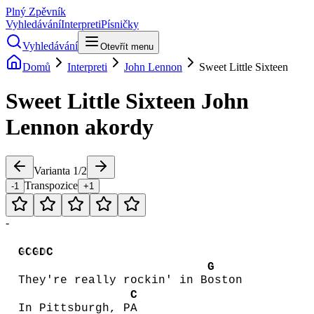
Plný Zpěvník
Vyhledávání
Interpreti
Písničky
Vyhledávání
Otevřít menu
Domů
Interpreti
John Lennon
Sweet Little Sixteen
Sweet Little Sixteen
John
Lennon
akordy
Varianta
1
/
2
Transpozice
-1
+1
-
G
C
G
D
C
G
They're really rockin' in B
oston
C
In Pittsburgh, P
A