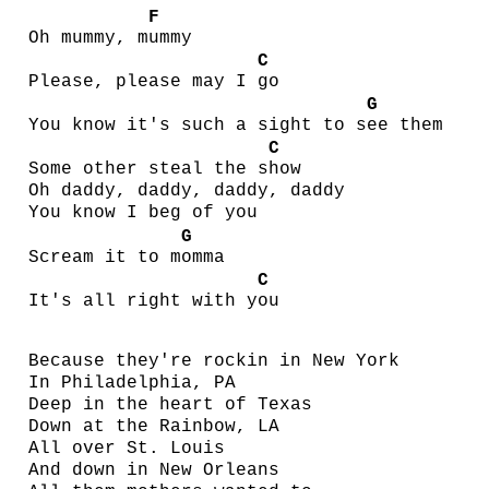
F
Oh mummy, m
ummy
C
Please, please may I
go
G
You know it's such a sight to s
ee them
C
Some other steal the s
how
Oh daddy, daddy, daddy, daddy
You know I beg of you
G
Scream it to m
omma
C
It's all right with y
ou
Because they're rockin in New York
In Philadelphia, PA
Deep in the heart of Texas
Down at the Rainbow, LA
All over St. Louis
And down in New Orleans