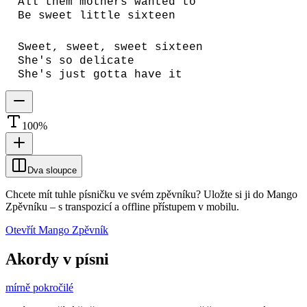
All them mothers wanted to
Be sweet little sixteen
Sweet, sweet, sweet sixteen
She's so delicate
She's just gotta have it
100
%
Dva sloupce
Chcete mít tuhle písničku ve svém zpěvníku?
Uložte si ji do Mango
Zpěvníku
–
s transpozicí a offline přístupem v mobilu.
Otevřít Mango Zpěvník
Akordy v písni
mírně pokročilé