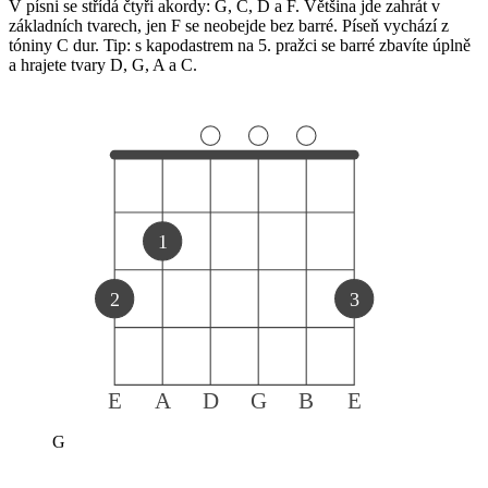
V písni se střídá čtyři akordy: G, C, D a F. Většina jde zahrát v
základních tvarech, jen F se neobejde bez barré. Píseň vychází z
tóniny C dur. Tip: s kapodastrem na 5. pražci se barré zbavíte úplně
a hrajete tvary D, G, A a C.
1
2
3
E
A
D
G
B
E
G