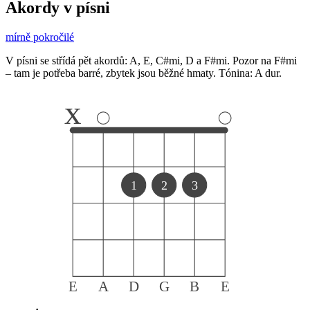
Akordy v písni
mírně pokročilé
V písni se střídá pět akordů: A, E, C#mi, D a F#mi. Pozor na F#mi
– tam je potřeba barré, zbytek jsou běžné hmaty. Tónina: A dur.
x
1
2
3
E
A
D
G
B
E