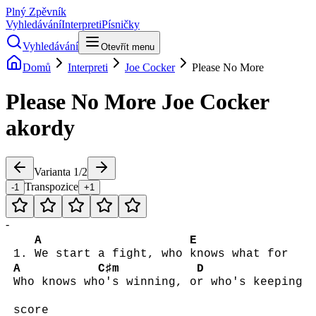
Plný Zpěvník
Vyhledávání
Interpreti
Písničky
Vyhledávání
Otevřít menu
Domů
Interpreti
Joe Cocker
Please No More
Please No More
Joe Cocker
akordy
Varianta
1
/
2
Transpozice
-1
+1
-
A
E
1.
We start a fight, who
knows what for
A
C♯m
D
Who knows wh
o's winning, o
r who's keeping
score