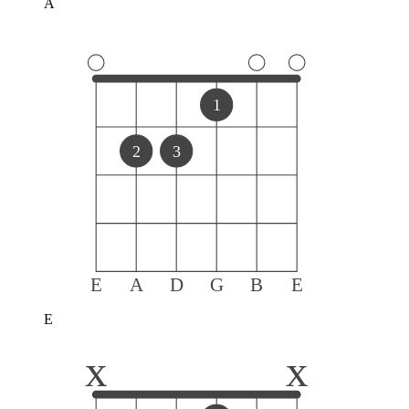
A
1
2
3
E
A
D
G
B
E
E
x
x