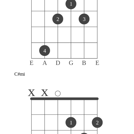
1
2
3
4
E
A
D
G
B
E
C#mi
x
x
1
2