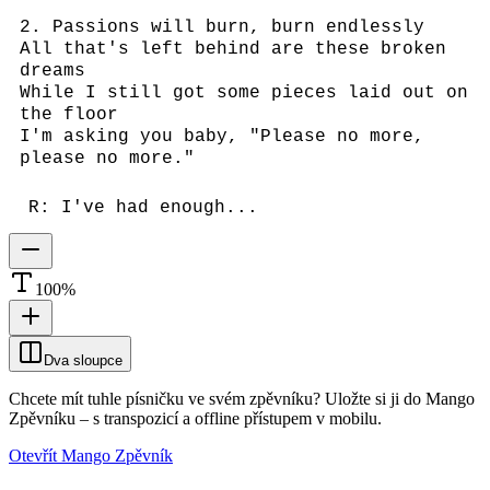
2. Passions will burn, burn endlessly
All that's left behind are these broken
dreams
While I still got some pieces laid out on
the floor
I'm asking you baby, "Please no more,
please no more."
R: I've had enough...
100
%
Dva sloupce
Chcete mít tuhle písničku ve svém zpěvníku?
Uložte si ji do Mango
Zpěvníku
–
s transpozicí a offline přístupem v mobilu.
Otevřít Mango Zpěvník