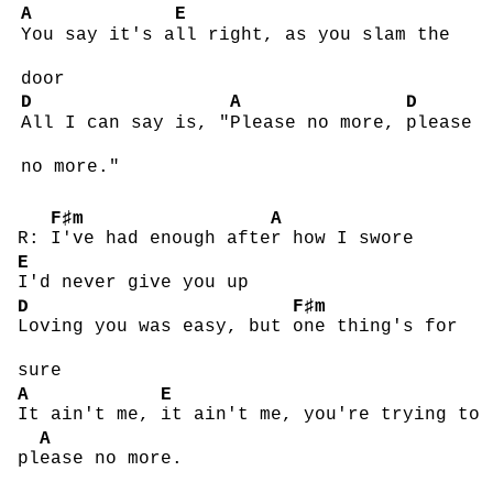
A
E
You say it's a
ll right, as you slam the
door
D
A
D
All I can say is, "
Please no more,
please
no more."
F♯m
A
R:
I've had enough afte
r how I swore
E
I'd never give you up
D
F♯m
Loving you was easy, but
one thing's for
sure
A
E
It ain't me,
it ain't me, you're trying to
A
pl
ease no more.