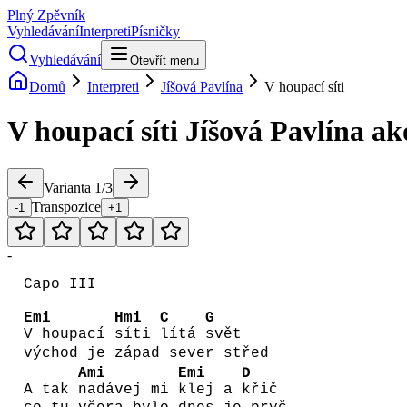
Plný Zpěvník
Vyhledávání
Interpreti
Písničky
Vyhledávání
Otevřít menu
Domů
Interpreti
Jíšová Pavlína
V houpací síti
V houpací síti
Jíšová Pavlína
ak
Varianta
1
/
3
Transpozice
-1
+1
-
Capo III
Emi
Hmi
C
G
V houpací
síti
lítá
svět
východ je západ sever střed
Ami
Emi
D
A tak
nadávej mi
klej a
křič