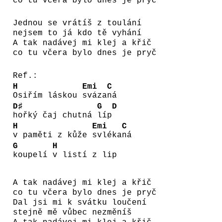
co tu včera bylo dnes je pryč
Jednou se vrátíš z toulání
nejsem to já kdo tě vyhání
A tak nadávej mi klej a křič
co tu včera bylo dnes je pryč
Ref.:
H
Emi
C
Osiřím láskou
sváza
ná
D♯
G
D
hořký čaj chutná
líp
H
Emi
C
v paměti z kůže
svléka
ná
G
H
koupelí
v listí z lip
A tak nadávej mi klej a křič
co tu včera bylo dnes je pryč
Dal jsi mi k svátku loučení
stejně mě vůbec nezměníš