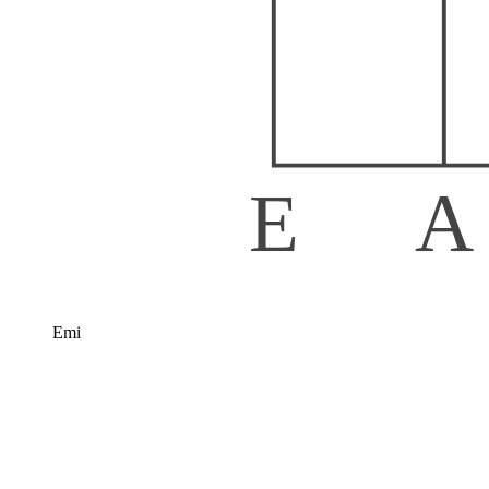
E
A
Emi