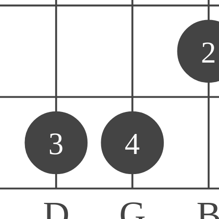
2
3
4
D
G