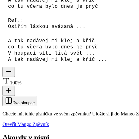
A tak nadávej mi klej a křič
co tu včera bylo dnes je pryč
Ref.:
Osiřím láskou svázaná ...
A tak nadávej mi klej a křič
co tu včera bylo dnes je pryč
V houpací síti lítá svět ...
A tak nadávej mi klej a křič ...
100
%
Dva sloupce
Chcete mít tuhle písničku ve svém zpěvníku?
Uložte si ji do Mango 
Otevřít Mango Zpěvník
Akordy v písni