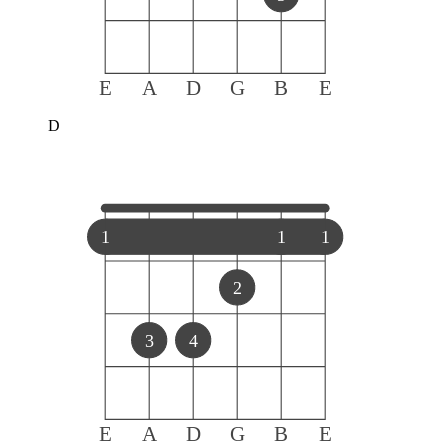
E
A
D
G
B
E
D
1
1
1
2
3
4
E
A
D
G
B
E