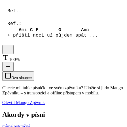
Ref.:
Ref.:
Ami
C
F
G
Ami
+ př
íští
n
oci už p
ůjdem sp
át ...
100
%
Dva sloupce
Chcete mít tuhle písničku ve svém zpěvníku?
Uložte si ji do Mango
Zpěvníku
–
s transpozicí a offline přístupem v mobilu.
Otevřít Mango Zpěvník
Akordy v písni
mírně pokročilé