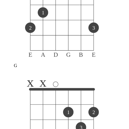
1
2
3
E
A
D
G
B
E
G
x
x
1
2
3