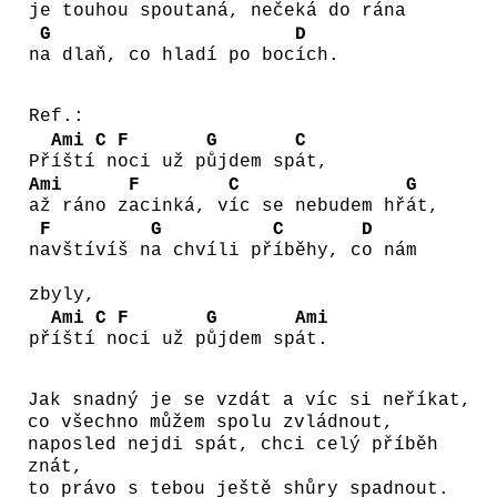
j
e touhou spoutaná, n
ečeká do rána
G
D
n
a dlaň, co hladí po boc
ích.
Ref.:
Ami
C
F
G
C
Př
íští
n
oci už p
ůjdem sp
át,
Ami
F
C
G
až ráno z
acinká, v
íc se nebudem hř
át,
F
G
C
D
n
avštívíš n
a chvíli př
íběhy, c
o nám
zbyly,
Ami
C
F
G
Ami
př
íští
n
oci už p
ůjdem sp
át.
Jak snadný je se vzdát a víc si neříkat,
co všechno můžem spolu zvládnout,
naposled nejdi spát, chci celý příběh
znát,
to právo s tebou ještě shůry spadnout.