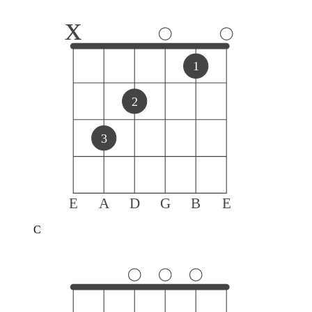
x
1
2
3
E
A
D
G
B
E
C