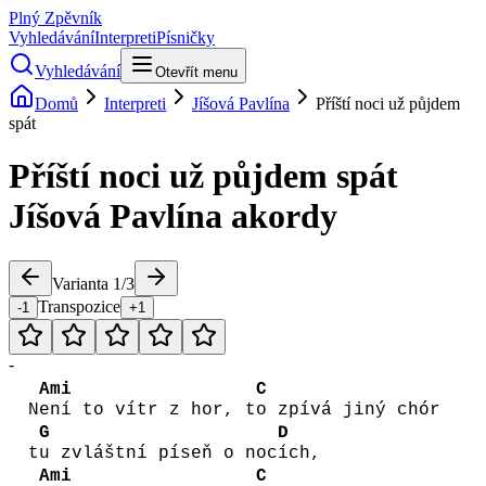
Plný Zpěvník
Vyhledávání
Interpreti
Písničky
Vyhledávání
Otevřít menu
Domů
Interpreti
Jíšová Pavlína
Příští noci už půjdem
spát
Příští noci už půjdem spát
Jíšová Pavlína
akordy
Varianta
1
/
3
Transpozice
-1
+1
-
Ami
C
N
ení to vítr z hor, t
o zpívá jiný chór
G
D
t
u zvláštní píseň o noc
ích,
Ami
C