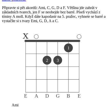
Připravte si pět akordů: Ami, C, G, D a F. Většina jde zahrát v
základních tvarech, jen F se neobejde bez barré. Píseň vychází z
tóniny A moll. Když dáte kapodastr na 5. pražec, vyhnete se barré a
vystačíte si s tvary Emi, G, D, A a C.
x
1
2
3
E
A
D
G
B
E
Ami