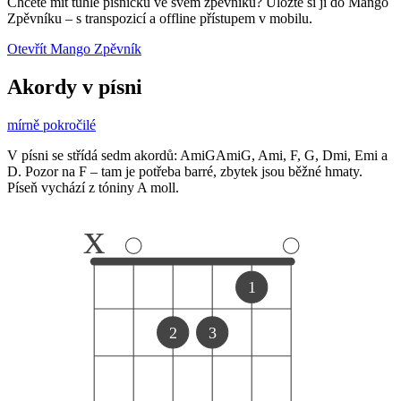
Chcete mít tuhle písničku ve svém zpěvníku?
Uložte si ji do Mango
Zpěvníku
–
s transpozicí a offline přístupem v mobilu.
Otevřít Mango Zpěvník
Akordy v písni
mírně pokročilé
V písni se střídá sedm akordů: AmiGAmiG, Ami, F, G, Dmi, Emi a
D. Pozor na F – tam je potřeba barré, zbytek jsou běžné hmaty.
Píseň vychází z tóniny A moll.
x
1
2
3