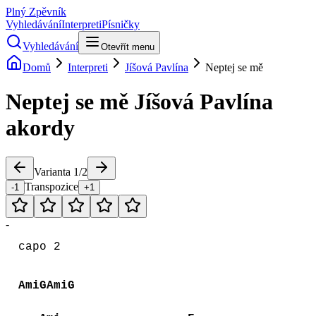
Plný Zpěvník
Vyhledávání
Interpreti
Písničky
Vyhledávání
Otevřít menu
Domů
Interpreti
Jíšová Pavlína
Neptej se mě
Neptej se mě
Jíšová Pavlína
akordy
Varianta
1
/
2
Transpozice
-1
+1
-
capo 2
AmiGAmiG