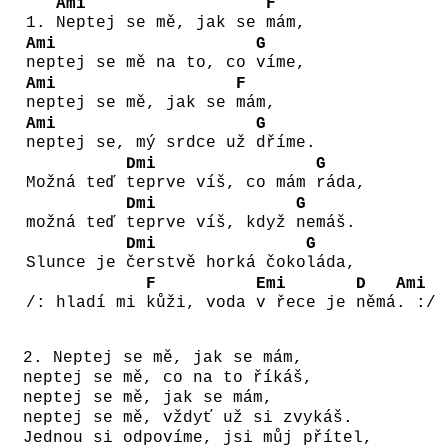
Ami
F
1.
Neptej se mě, jak se
mám,
Ami
G
neptej se mě na to, co
víme,
Ami
F
neptej se mě, jak se
mám,
Ami
G
neptej se, mý srdce už
dříme.
Dmi
G
Možná teď
teprve víš, co mám
ráda,
Dmi
G
možná teď
teprve víš, když
nemáš.
Dmi
G
Slunce je
čerstvě horká čoko
láda,
F
Emi
D
Ami
/: hladí mi
kůži, voda
v řece je
němá
. :/
2. Neptej se mě, jak se mám,
neptej se mě, co na to říkáš,
neptej se mě, jak se mám,
neptej se mě, vždyť už si zvykáš.
Jednou si odpovíme, jsi můj přítel,