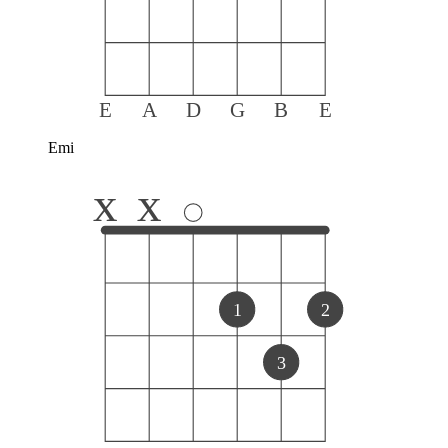
E
A
D
G
B
E
Emi
x
x
1
2
3