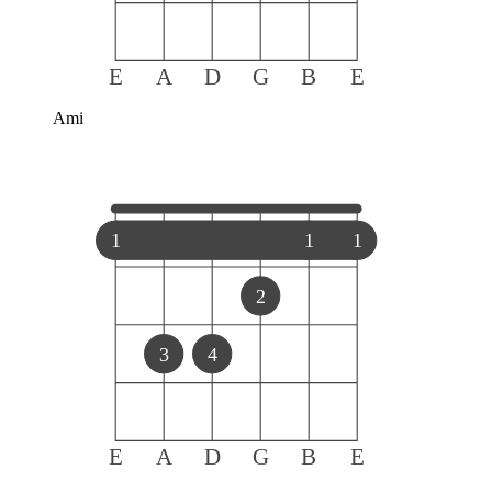
E
A
D
G
B
E
Ami
1
1
1
2
3
4
E
A
D
G
B
E