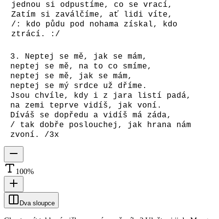
jednou si odpustíme, co se vrací,
Zatím si zaválčíme, ať lidi víte,
/: kdo půdu pod nohama získal, kdo
ztrácí. :/
3. Neptej se mě, jak se mám,
neptej se mě, na to co smíme,
neptej se mě, jak se mám,
neptej se mý srdce už dříme.
Jsou chvíle, kdy i z jara listí padá,
na zemi teprve vidíš, jak voní.
Díváš se dopředu a vidíš má záda,
/ tak dobře poslouchej, jak hrana nám
zvoní. /3x
100
%
Dva sloupce