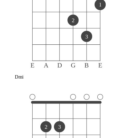
1
2
3
E
A
D
G
B
E
Dmi
2
3