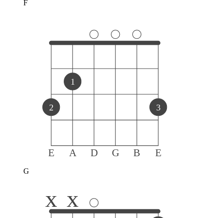
F
1
2
3
E
A
D
G
B
E
G
x
x