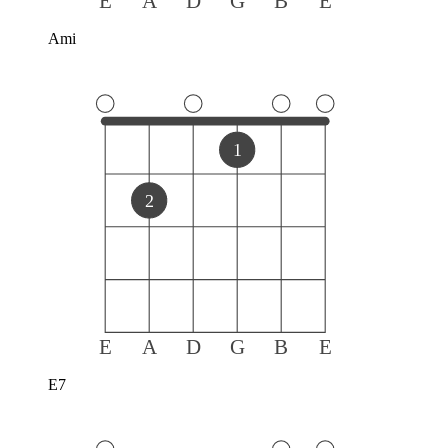
E
A
D
G
B
E
Ami
1
2
E
A
D
G
B
E
E7