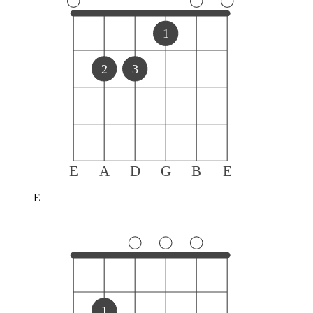
1
2
3
E
A
D
G
B
E
E
1