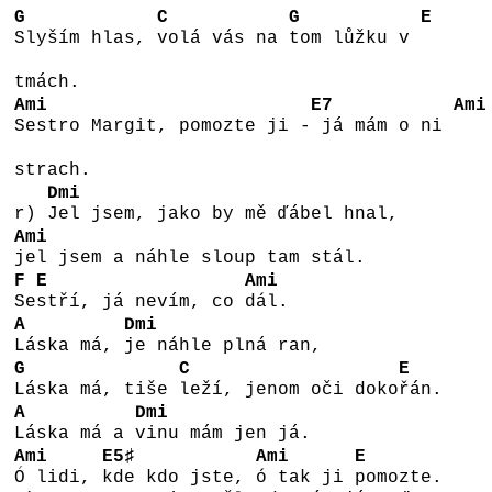
G
C
G
E
Slyším hlas,
volá vás na
tom lůžku v
tmách.
Ami
E7
Ami
Sestro Margit, pomozte ji -
já mám o ni
strach.
Dmi
r)
Jel jsem, jako by mě ďábel hnal,
Ami
jel jsem a náhle sloup tam stál.
F
E
Ami
Se
stří, já nevím, co
dál.
A
Dmi
Láska má,
je náhle plná ran,
G
C
E
Láska má, tiše
leží, jenom oči doko
řán.
A
Dmi
Láska má a
vinu mám jen já.
Ami
E5♯
Ami
E
Ó lidi,
kde kdo jste,
ó tak ji
pomozte.