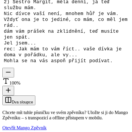
2) Sestro Margit, měla denní, já teď
službu mám.
Nic dívce vaší není, mnohem hůř je vám.
Vždyť ona je to jediné, co mám, co měl jem
rád..
dám vám prášek na zklidnění, teď musíte
jen spát.
Jel jsem...
rec: Jak mám to vám říct.. vaše dívka je
doma v pořádku, ale vy...
Mohla se na vás aspoň přijít podívat.
100
%
Dva sloupce
Chcete mít tuhle písničku ve svém zpěvníku?
Uložte si ji do Mango
Zpěvníku
–
s transpozicí a offline přístupem v mobilu.
Otevřít Mango Zpěvník