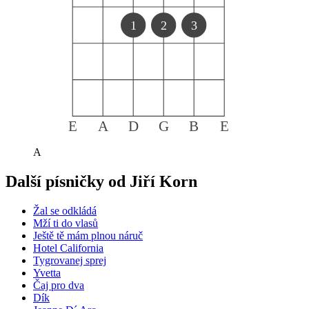
1
2
3
E
A
D
G
B
E
A
Další písničky od
Jiří Korn
Žal se odkládá
Mží ti do vlasů
Ještě tě mám plnou náruč
Hotel California
Tygrovanej sprej
Yvetta
Čaj pro dva
Dík