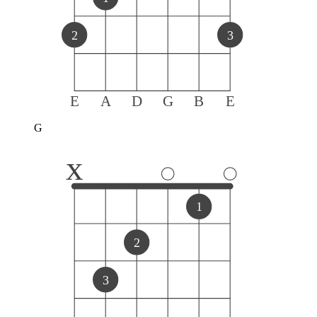
2
3
E
A
D
G
B
E
G
x
1
2
3