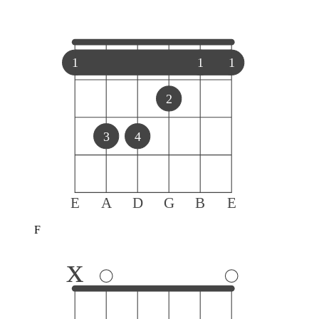
1
1
1
2
3
4
E
A
D
G
B
E
F
x