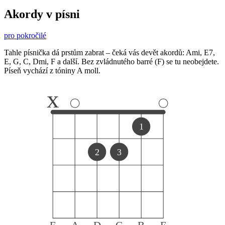
Akordy v písni
pro pokročilé
Tahle písnička dá prstům zabrat – čeká vás devět akordů: Ami, E7,
E, G, C, Dmi, F a další. Bez zvládnutého barré (F) se tu neobejdete.
Píseň vychází z tóniny A moll.
x
1
2
3