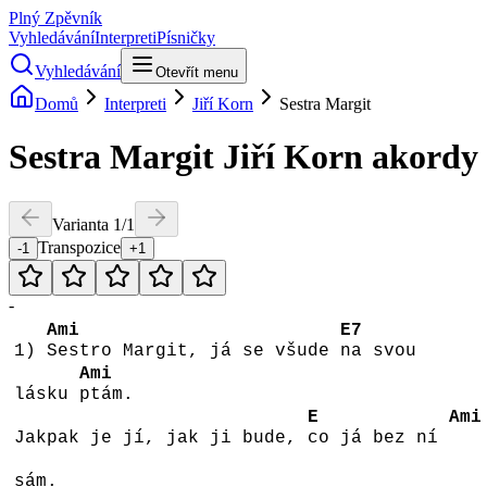
Plný Zpěvník
Vyhledávání
Interpreti
Písničky
Vyhledávání
Otevřít menu
Domů
Interpreti
Jiří Korn
Sestra Margit
Sestra Margit
Jiří Korn
akordy
Varianta
1
/
1
Transpozice
-1
+1
-
Ami
E7
1)
Sestro Margit, já se všude
na svou
Ami
lásku
ptám.
E
Ami
Jakpak je jí, jak ji bude,
co já bez ní
sám.