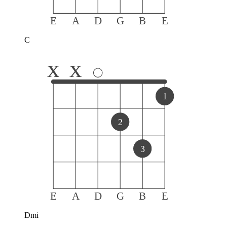
E
A
D
G
B
E
C
x
x
1
2
3
E
A
D
G
B
E
Dmi