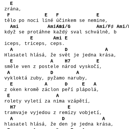
E
zr
ána,
F
E
F
E
t
ělo po noci l
íné
účinkem se nem
ine,
Ami
Ami/G♯
Ami/G
Ami/F♯
Ami/
kd
yž se protáhn
e k
aždý sval schv
álně, b
E
Ami
E
iceps, tr
iceps, c
eps.
A
D
A
Hl
asatel hlásá, že sv
ět je jedna kr
ása,
E
A
H7
E
sm
ěle ven z post
ele n
árod vyskoč
í,
A
D
A
v
ykloktá zuby, p
yžamo nar
uby,
E
A
D
E
A
z
oken kromě z
áclon p
eří pl
ápol
á,
E
A
r
olety vyletí za n
ima vzápětí,
H7
E
tr
amvaje vyjedou z rem
ízy vobjetí,
A
D
A
hl
asatel hlásá, že d
en je jedna kr
ása,