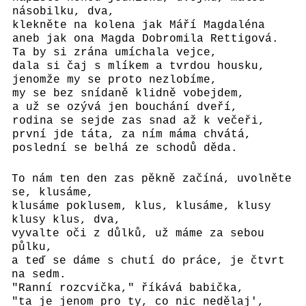
násobilku, dva,
klekněte na kolena jak Máří Magdaléna
aneb jak ona Magda Dobromila Rettigová.
Ta by si zrána umíchala vejce,
dala si čaj s mlíkem a tvrdou housku,
jenomže my se proto nezlobíme,
my se bez snídaně klidně vobejdem,
a už se ozývá jen bouchání dveří,
rodina se sejde zas snad až k večeři,
první jde táta, za ním máma chvátá,
poslední se belhá ze schodů děda.
To nám ten den zas pěkně začíná, uvolněte
se, klusáme,
klusáme poklusem, klus, klusáme, klusy
klusy klus, dva,
vyvalte oči z důlků, už máme za sebou
půlku,
a teď se dáme s chutí do práce, je čtvrt
na sedm.
"Ranní rozcvička," říkává babička,
"ta je jenom pro ty, co nic nedělaj',