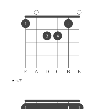
1
2
3
4
E
A
D
G
B
E
Ami/F
1
1
1