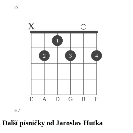
D
x
1
2
3
4
E
A
D
G
B
E
H7
Další písničky od
Jaroslav Hutka