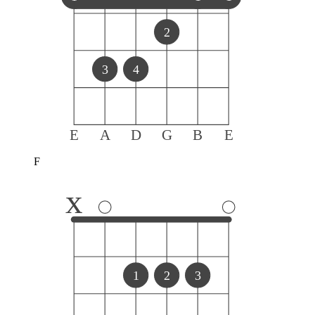
2
3
4
E
A
D
G
B
E
F
x
1
2
3