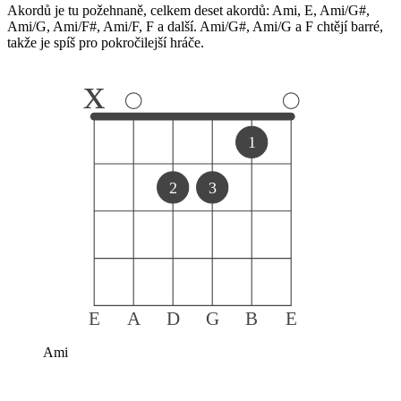
Akordů je tu požehnaně, celkem deset akordů: Ami, E, Ami/G#,
Ami/G, Ami/F#, Ami/F, F a další. Ami/G#, Ami/G a F chtějí barré,
takže je spíš pro pokročilejší hráče.
x
1
2
3
E
A
D
G
B
E
Ami