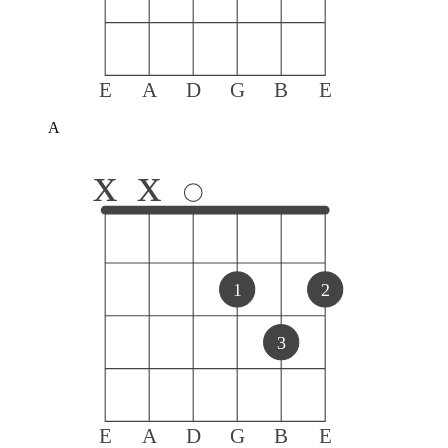
E
A
D
G
B
E
A
x
x
1
2
3
E
A
D
G
B
E