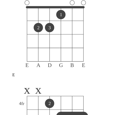
1
2
3
E
A
D
G
B
E
E
x
x
4
fr
2