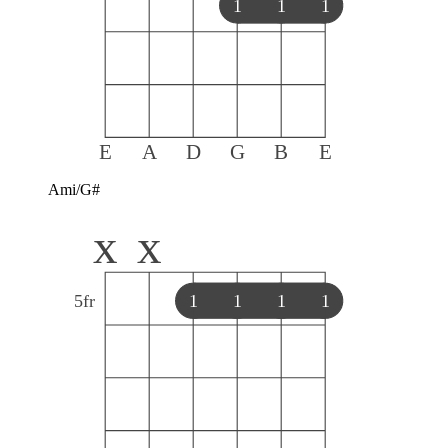
1
1
1
E
A
D
G
B
E
Ami/G#
x
x
5
fr
1
1
1
1