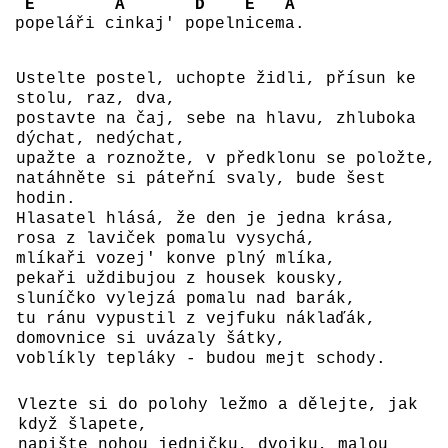
E
A
D
E
A
p
opeláři c
inkaj' p
opeln
icem
a.
Ustelte postel, uchopte židli, přísun ke
stolu, raz, dva,
postavte na čaj, sebe na hlavu, zhluboka
dýchat, nedýchat,
upažte a roznožte, v předklonu se položte,
natáhněte si páteřní svaly, bude šest
hodin.
Hlasatel hlásá, že den je jedna krása,
rosa z laviček pomalu vysychá,
mlíkaři vozej' konve plný mlíka,
pekaři uždibujou z housek kousky,
sluníčko vylejzá pomalu nad barák,
tu ránu vypustil z vejfuku náklaďák,
domovnice si uvázaly šátky,
voblíkly tepláky - budou mejt schody.
Vlezte si do polohy ležmo a dělejte, jak
když šlapete,
napište nohou jedničku, dvojku, malou