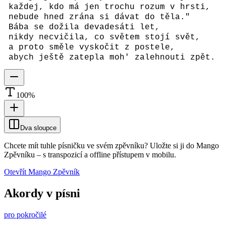
každej, kdo má jen trochu rozum v hrsti,
nebude hned zrána si dávat do těla."
Bába se dožila devadesáti let,
nikdy necvičila, co světem stojí svět,
a proto směle vyskočit z postele,
abych ještě zatepla moh' zalehnouti zpět.
100
%
Dva sloupce
Chcete mít tuhle písničku ve svém zpěvníku?
Uložte si ji do Mango
Zpěvníku
–
s transpozicí a offline přístupem v mobilu.
Otevřít Mango Zpěvník
Akordy v písni
pro pokročilé