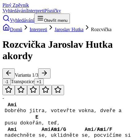
Plný Zpěvník
Vyhledávání
Interpreti
Písničky
Vyhledávání
Otevřít menu
Domů
Interpreti
Jaroslav Hutka
Rozcvička
Rozcvička
Jaroslav Hutka
akordy
Varianta
1
/
3
Transpozice
-1
+1
-
Ami
D
obrého jitra, votevřte vokna, dveře a
E
pusu dokoř
án, teď,
Ami
Ami/G♯
Ami/G
Ami/F♯
Ami/F
n
adechněte s
e,
uklidněte s
e, p
ocvičíme si