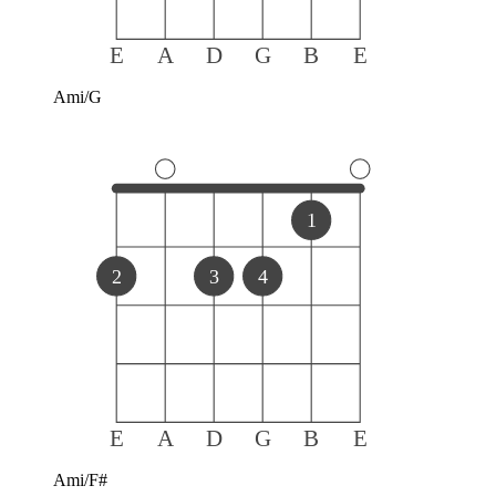
E
A
D
G
B
E
Ami/G
1
2
3
4
E
A
D
G
B
E
Ami/F#