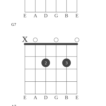
E
A
D
G
B
E
G7
x
2
3
E
A
D
G
B
E