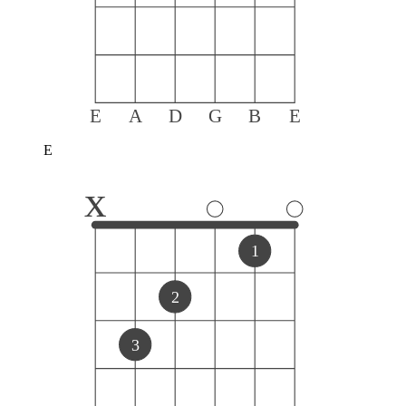
E
A
D
G
B
E
E
x
1
2
3