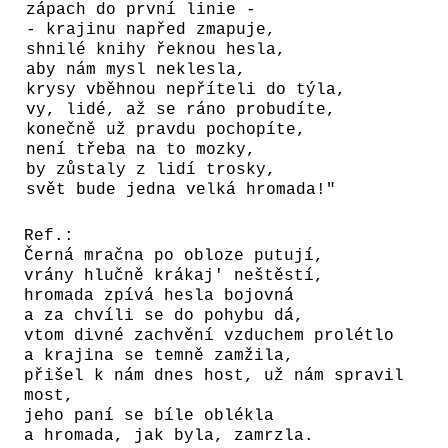
zápach do první linie -
- krajinu napřed zmapuje,
shnilé knihy řeknou hesla,
aby nám mysl neklesla,
krysy vběhnou nepříteli do týla,
vy, lidé, až se ráno probudíte,
konečně už pravdu pochopíte,
není třeba na to mozky,
by zůstaly z lidí trosky,
svět bude jedna velká hromada!"
Ref.:
Černá mračna po obloze putují,
vrány hlučně krákaj' neštěstí,
hromada zpívá hesla bojovná
a za chvíli se do pohybu dá,
vtom divné zachvění vzduchem prolétlo
a krajina se temně zamžila,
přišel k nám dnes host, už nám spravil
most,
jeho paní se bíle oblékla
a hromada, jak byla, zamrzla.