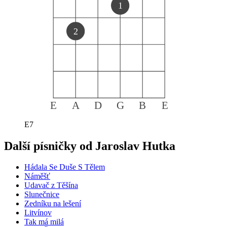
1
2
E
A
D
G
B
E
E7
Další písničky od
Jaroslav Hutka
Hádala Se Duše S Tělem
Náměšť
Udavač z Těšína
Slunečnice
Zedníku na lešení
Litvínov
Tak má milá