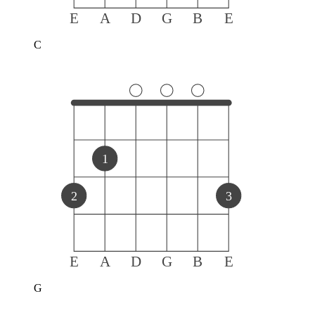
E
A
D
G
B
E
C
1
2
3
E
A
D
G
B
E
G