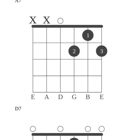
A7
x
x
1
2
3
E
A
D
G
B
E
D7