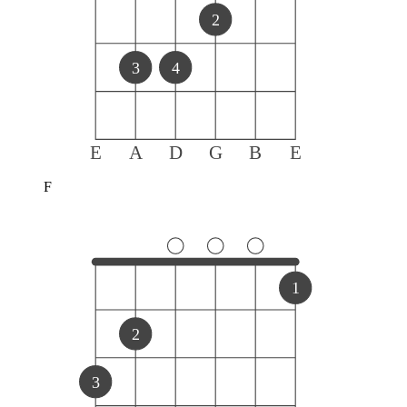
2
3
4
E
A
D
G
B
E
F
1
2
3