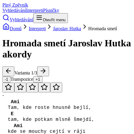
Plný Zpěvník
Vyhledávání
Interpreti
Písničky
Vyhledávání
Otevřít menu
Domů
Interpreti
Jaroslav Hutka
Hromada smetí
Hromada smetí
Jaroslav Hutka
akordy
Varianta
1
/
3
Transpozice
-1
+1
-
Ami
T
am, kde roste hnusné bejlí,
E
t
am, kde potkan mlsně šmejdí,
Ami
kd
e se mouchy cejtí v ráji