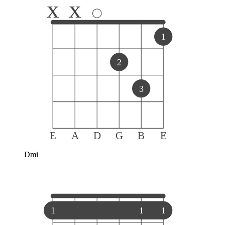
x
x
1
2
3
E
A
D
G
B
E
Dmi
1
1
1