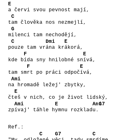
E
a červi svou pevnost mají,
C
t
am člověka nos nezmejlí,
G
m
ilenci tam nechodějí,
C
Dmi
E
p
ouze tam vr
ána kr
ákorá,
F
E
kde b
ída sny hnilobné sn
ívá,
F
E
tam sm
rt po práci odpoč
ívá,
Ami
n
a hromadě ležej' zbytky,
E
čt
eš v nich, co je život lidský,
Ami
E
Ami
G7
zp
ívaj' táhle h
ymnu rozklad
u.
Ref.:
C
G7
C
"My, odlož
ené v
ěci, tady sm
rdíme,