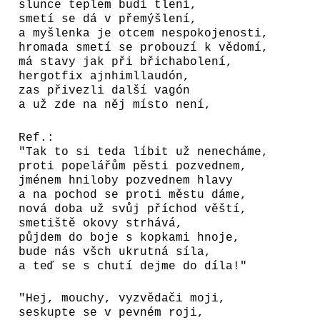
slunce teplem budí tlení,
smetí se dá v přemýšlení,
a myšlenka je otcem nespokojenosti,
hromada smetí se probouzí k vědomí,
má stavy jak při břichabolení,
hergotfix ajnhimllaudón,
zas přivezli další vagón
a už zde na něj místo není,
Ref.:
"Tak to si teda líbit už nenecháme,
proti popelářům pěsti pozvednem,
jménem hniloby pozvednem hlavy
a na pochod se proti městu dáme,
nová doba už svůj příchod věští,
smetiště okovy strhává,
půjdem do boje s kopkami hnoje,
bude nás všch ukrutná síla,
a teď se s chutí dejme do díla!"
"Hej, mouchy, vyzvědači moji,
seskupte se v pevném roji,