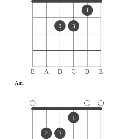
1
2
3
E
A
D
G
B
E
Ami
1
2
3