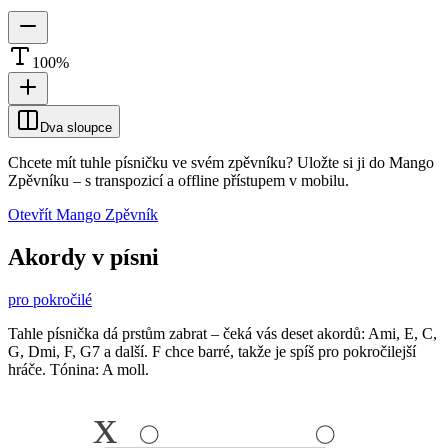
100
%
Dva sloupce
Chcete mít tuhle písničku ve svém zpěvníku?
Uložte si ji do Mango
Zpěvníku
–
s transpozicí a offline přístupem v mobilu.
Otevřít Mango Zpěvník
Akordy v písni
pro pokročilé
Tahle písnička dá prstům zabrat – čeká vás deset akordů: Ami, E, C,
G, Dmi, F, G7 a další. F chce barré, takže je spíš pro pokročilejší
hráče. Tónina: A moll.
x