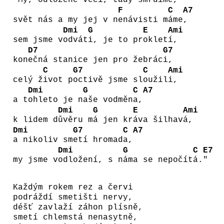
F
C
A7
svět nás a my jej v n
enávisti m
áme
,
Dmi
G
E
Ami
sem jsme v
odvát
i, je to pr
oklet
í,
D7
G7
kon
ečná stanice jen pro žebrác
i,
C
G7
C
Ami
celý ž
ivot p
octivě jsme sl
oužil
i,
Dmi
G
C
A7
a t
ohleto je n
aše vodměn
a,
Dmi
G
E
Ami
k lidem d
ůvěru m
á jen kr
áva šilhav
á,
Dmi
G7
C
A7
a nikoliv sm
etí hromad
a,
Dmi
G
C
E7
my jsme v
odložení, s n
áma se nepočít
á.
"
Každým rokem rez a červi
podráždí smetišti nervy,
déšť zavlaží záhon plísně,
smetí chlemstá nenasytně,