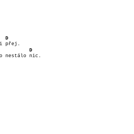
D
si
přej.
D
to nestálo
nic.