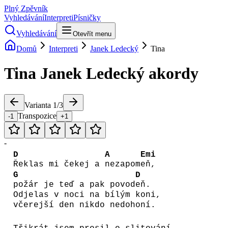
Plný Zpěvník
Vyhledávání
Interpreti
Písničky
Vyhledávání
Otevřít menu
Domů
Interpreti
Janek Ledecký
Tina
Tina
Janek Ledecký
akordy
Varianta
1
/
3
Transpozice
-1
+1
-
D
A
Emi
Řeklas mi čekej a
nezapom
eň,
G
D
požár je teď a pak povod
eň.
Odjelas v noci na bílým koni,
včerejší den nikdo nedohoní.