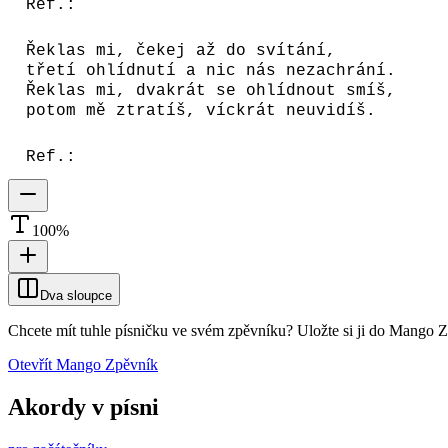
Ref.:
Řeklas mi, čekej až do svítání,
třetí ohlídnutí a nic nás nezachrání.
Řeklas mi, dvakrát se ohlídnout smíš,
potom mě ztratíš, víckrát neuvidíš.
Ref.:
100
%
Dva sloupce
Chcete mít tuhle písničku ve svém zpěvníku?
Uložte si ji do Mango 
Otevřít Mango Zpěvník
Akordy v písni