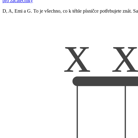
pro začátečníky
D, A, Emi a G. To je všechno, co k téhle písničce potřebujete znát. S
x