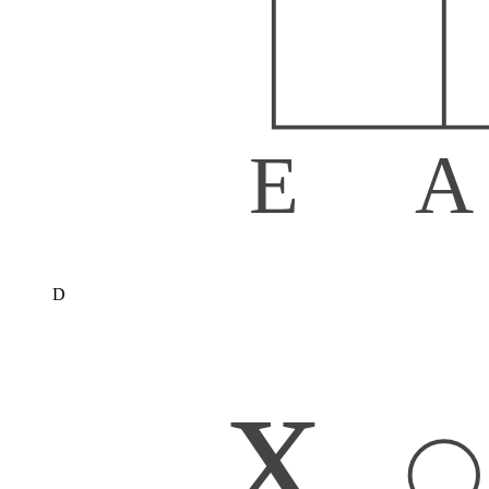
E
A
D
x