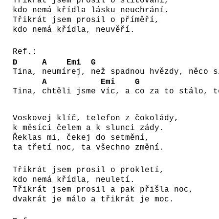
Třikrát jsem prosil o slitování,
kdo nemá křídla lásku neuchrání.
Třikrát jsem prosil o příměří,
kdo nemá křídla, neuvěří.
Ref.:
D
A
Emi
G
Tina,
neumí
rej,
než spadnou hvězdy, něco 
A
Emi
G
Tina,
chtěli jsme
víc, a
co za to stálo, 
Voskovej klíč, telefon z čokolády,
k měsíci čelem a k slunci zády.
Řeklas mi, čekej do setmění,
ta třetí noc, ta všechno změní.
Třikrát jsem prosil o prokletí,
kdo nemá křídla, neuletí.
Třikrát jsem prosil a pak přišla noc,
dvakrát je málo a třikrát je moc.