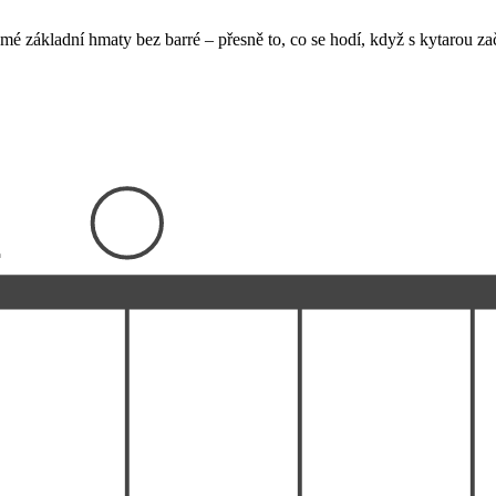
amé základní hmaty bez barré – přesně to, co se hodí, když s kytarou za
x