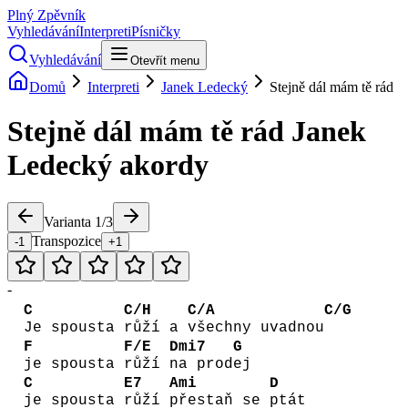
Plný Zpěvník
Vyhledávání
Interpreti
Písničky
Vyhledávání
Otevřít menu
Domů
Interpreti
Janek Ledecký
Stejně dál mám tě rád
Stejně dál mám tě rád
Janek
Ledecký
akordy
Varianta
1
/
3
Transpozice
-1
+1
-
C
C/H
C/A
C/G
Je spousta
růží a
všechny uvadnou
F
F/E
Dmi7
G
je spousta
růží
na prod
ej
C
E7
Ami
D
je spousta
růží
přestaň se
ptát