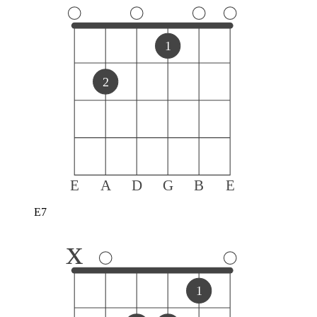
1
2
E
A
D
G
B
E
E7
x
1