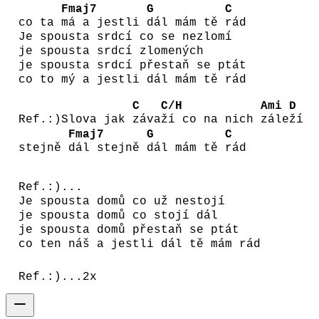
Fmaj7
G
C
co ta
má a jestli
dál mám tě
rád
Je spousta srdcí co se nezlomí
je spousta srdcí zlomených
je spousta srdcí přestaň se ptát
co to mý a jestli dál mám tě rád
C
C/H
Ami
D
Ref.:)Slova jak
záva
ží co na nich
zále
ží
Fmaj7
G
C
stejně
dál stejně
dál mám tě
rád
Ref.:)...
Je spousta domů co už nestojí
je spousta domů co stojí dál
je spousta domů přestaň se ptát
co ten náš a jestli dál tě mám rád
Ref.:)...2x