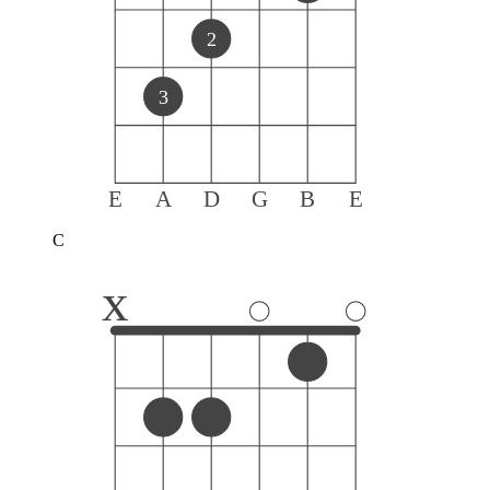
2
3
E
A
D
G
B
E
C
x