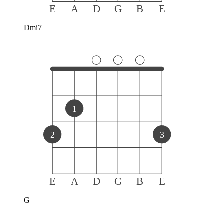
E
A
D
G
B
E
Dmi7
1
2
3
E
A
D
G
B
E
G