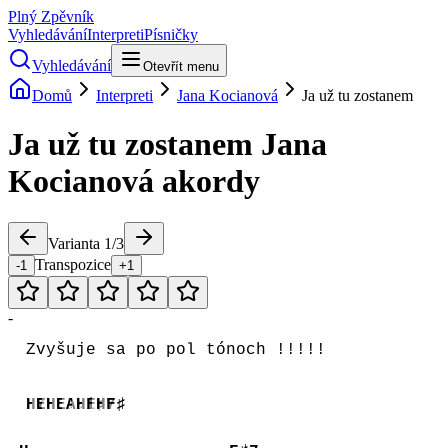
Plný Zpěvník
Vyhledávání
Interpreti
Písničky
Vyhledávání
Otevřít menu
Domů
Interpreti
Jana Kocianová
Ja už tu zostanem
Ja už tu zostanem
Jana
Kocianová
akordy
Varianta
1
/
3
Transpozice
-1
+1
-
Zvyšuje sa po pol tónoch !!!!!
H7
E
H
E♭
A♭i
H
F♯7
H
F♯