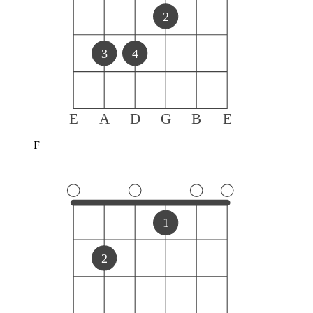
2
3
4
E
A
D
G
B
E
F
1
2