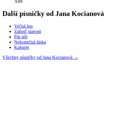
Ami
Další písničky od
Jana Kocianová
Večná hra
Zahoď starosti
Pár nôt
Nekonečná láska
Kabaret
Všechny písničky od
Jana Kocianová
→