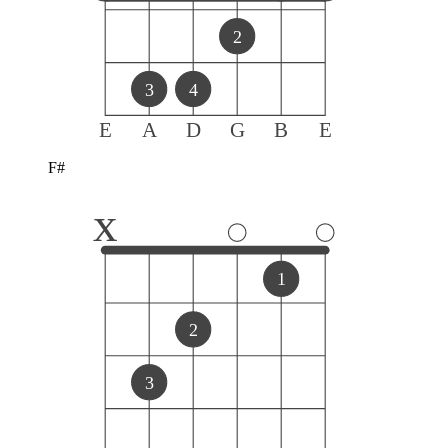
2
3
4
E
A
D
G
B
E
F#
x
1
2
3