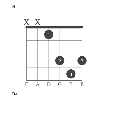
H
x
x
1
2
3
4
E
A
D
G
B
E
D#