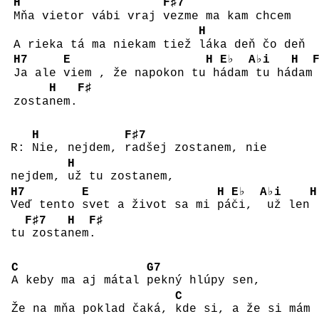
H
F♯7
Mňa vietor vábi vraj
vezme ma kam chcem
H
A rieka tá ma niekam tiež
láka deň čo deň
H7
E
H
E♭
A♭i
H
Ja ale
viem , že napokon tu
h
ádam
tu há
dam
H
F♯
zosta
nem.
H
F♯7
R:
Nie, nejdem,
radšej zostanem, nie
H
nejdem,
už tu zostanem,
H7
E
H
E♭
A♭i
H
Veď tento
svet a život sa mi
pá
či,
už len
F♯7
H
F♯
tu
zosta
nem
.
C
G7
A keby ma aj mátal
pekný hlúpy sen,
C
Že na mňa poklad čaká,
kde si, a že si mám