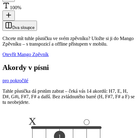
100
%
Dva sloupce
Chcete mít tuhle písničku ve svém zpěvníku?
Uložte si ji do Mango
Zpěvníku
–
s transpozicí a offline přístupem v mobilu.
Otevřít Mango Zpěvník
Akordy v písni
pro pokročilé
Tahle písnička dá prstům zabrat – čeká vás 14 akordů: H7, E, H,
D#, G#i, F#7, F# a další. Bez zvládnutého barré (H, F#7, F# a F) se
tu neobejdete.
x
1