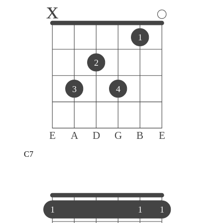
x
1
2
3
4
E
A
D
G
B
E
C7
1
1
1