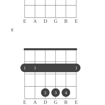
E
A
D
G
B
E
E
1
1
1
2
3
4
E
A
D
G
B
E