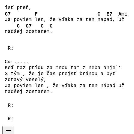
ísť preň,
C7
F
C
E7
Ami
Ja poviem
len, že vďaka za ten
náp
ad,
už
C
G7
C
G
radš
ej
zosta
nem
.
R:
C# .....
Keď raz prídu za mnou tam z neba anjeli
S tým , že je čas prejsť bránou a byť
zdravý veselý,
Ja poviem len , že vďaka za ten nápad už
radšej zostanem.
R:
R: