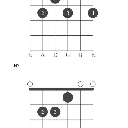
2
3
4
E
A
D
G
B
E
H7
1
2
3