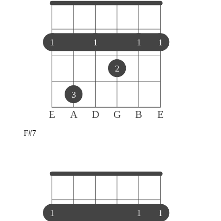
1
1
1
1
2
3
E
A
D
G
B
E
F#7
1
1
1