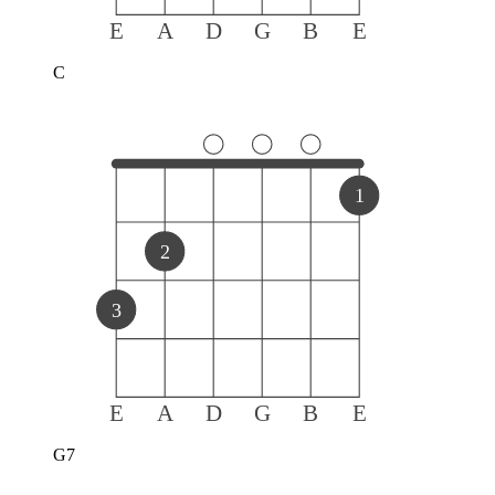
E
A
D
G
B
E
C
1
2
3
E
A
D
G
B
E
G7