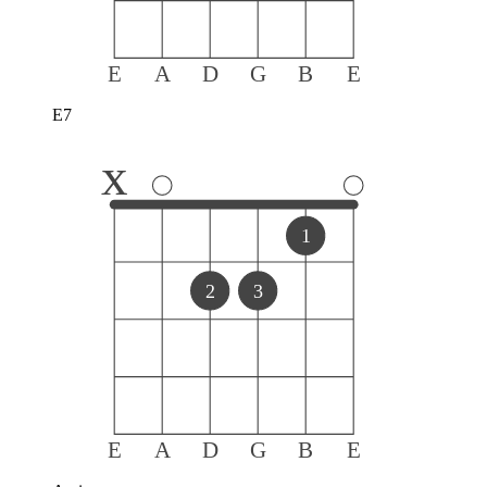
E
A
D
G
B
E
E7
x
1
2
3
E
A
D
G
B
E