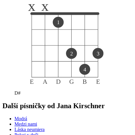
x
x
1
2
3
4
E
A
D
G
B
E
D#
Další písničky od
Jana Kirschner
Modrá
Medzi nami
Láska neumiera
Pokoj v duši