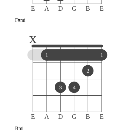
E
A
D
G
B
E
F#mi
x
1
1
2
3
4
E
A
D
G
B
E
Bmi