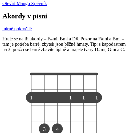
Otevřít Mango Zpěvník
Akordy v písni
mírně pokročilé
Hraje se na tři akordy – F#mi, Bmi a D#. Pozor na F#mi a Bmi –
tam je potřeba barré, zbytek jsou běžné hmaty. Tip: s kapodastrem
na 3. pražci se barré zbavíte úplně a hrajete tvary D#mi, Gmi a C.
1
1
1
1
3
4