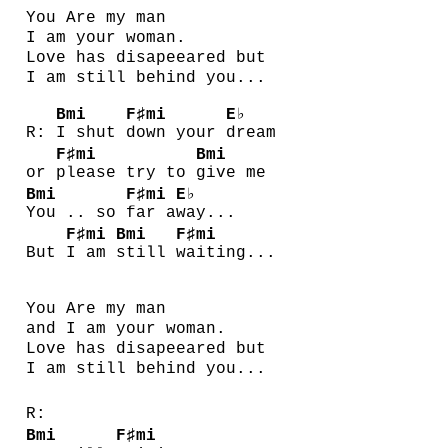
You Are my man
I am your woman.
Love has disapeeared but
I am still behind you...
Bmi
F♯mi
E♭
R:
I shut
down your
dream
F♯mi
Bmi
or
please try to
give me
Bmi
F♯mi
E♭
You .. so
far a
way...
F♯mi
Bmi
F♯mi
But
I am
still
waiting...
You Are my man
and I am your woman.
Love has disapeeared but
I am still behind you...
R:
Bmi
F♯mi