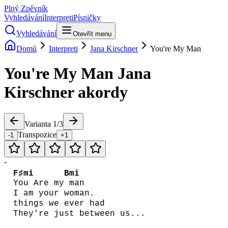
Plný Zpěvník
Vyhledávání
Interpreti
Písničky
Vyhledávání
Otevřít menu
Domů
Interpreti
Jana Kirschner
You're My Man
You're My Man
Jana
Kirschner
akordy
Varianta
1
/
3
Transpozice
-1
+1
-
F♯mi
Bmi
You Are my
man
I am your woman.
things we ever had
They're just between us...