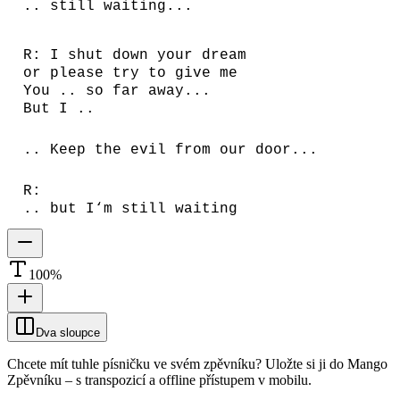
.. still
waiting...
R: I shut down your dream
or please try to give me
You .. so far away...
But I ..
.. Keep the evil from our door...
R:
.. but I‘m still waiting
100
%
Dva sloupce
Chcete mít tuhle písničku ve svém zpěvníku?
Uložte si ji do Mango
Zpěvníku
–
s transpozicí a offline přístupem v mobilu.