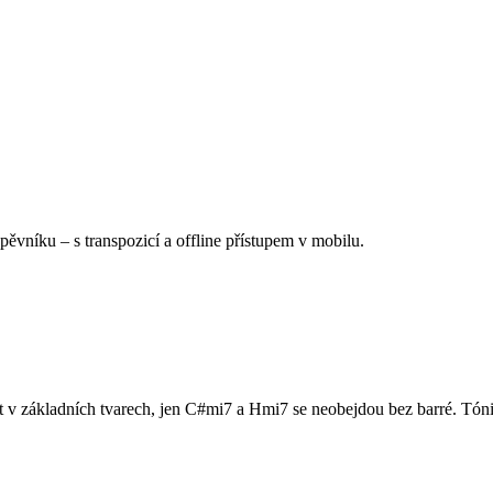
Zpěvníku
–
s transpozicí a offline přístupem v mobilu.
át v základních tvarech, jen C#mi7 a Hmi7 se neobejdou bez barré. Tóni