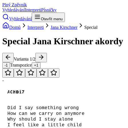
Plný Zpěvník
Vyhledávání
Interpreti
Písničky
Vyhledávání
Otevřít menu
Domů
Interpreti
Jana Kirschner
Special
Special
Jana Kirschner
akordy
Varianta
1
/
2
Transpozice
-1
+1
-
A
C♯mi7
Hmi7
D
Did I say something wrong
How can we carry on anymore
Why should I stay alone
I feel like a little child