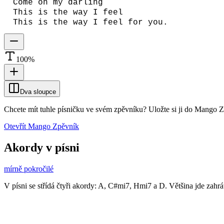
Come on my darling
This is the way I feel
This is the way I feel for you.
100
%
Dva sloupce
Chcete mít tuhle písničku ve svém zpěvníku?
Uložte si ji do Mango 
Otevřít Mango Zpěvník
Akordy v písni
mírně pokročilé
V písni se střídá čtyři akordy: A, C#mi7, Hmi7 a D. Většina jde zahr