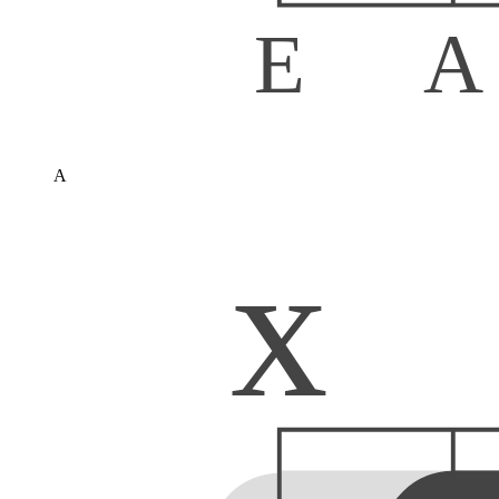
E
A
A
x