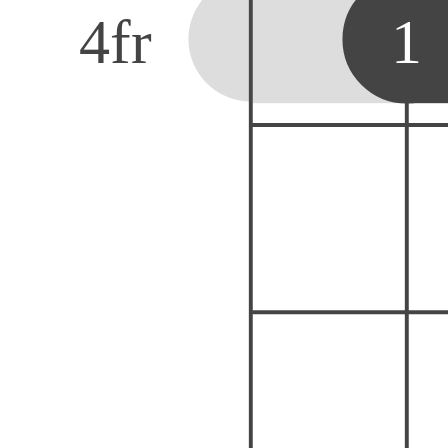
4
fr
1