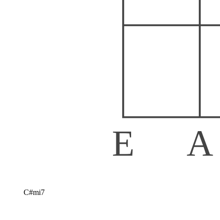
E
A
C#mi7