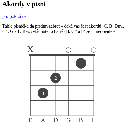
Akordy v písni
pro pokročilé
Tahle písnička dá prstům zabrat – čeká vás šest akordů: C, B, Dmi,
C#, G a F. Bez zvládnutého barré (B, C# a F) se tu neobejdete.
x
1
2
3
E
A
D
G
B
E