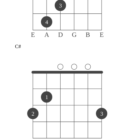
3
4
E
A
D
G
B
E
C#
1
2
3