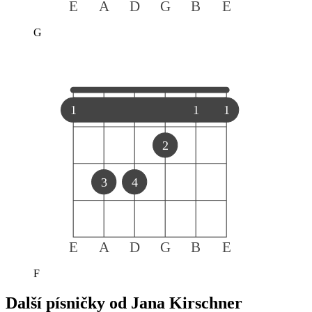
E
A
D
G
B
E
G
1
1
1
2
3
4
E
A
D
G
B
E
F
Další písničky od
Jana Kirschner