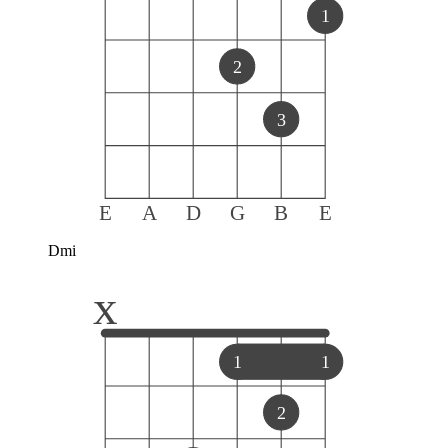
1
2
3
E
A
D
G
B
E
Dmi
x
1
1
2