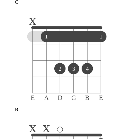
C
x
1
1
2
3
4
E
A
D
G
B
E
B
x
x