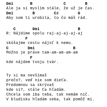
Dmi
B
C
B
Ale ja si
myslím stále,
že už je
čas.
Dmi
B
C♯
G
Aby som ti
urobila,
to čo máš
rád.
C
Dmi
B
R:
Nájdime
spolu raj-aj-aj-aj-
aj
F
skúšajme
cestu nájsť k nemu.
C
Dmi
B
Možno je
práve tam-am-am-am-
am
F
kde nájdem
tvoju tvár.
Ty si ma nevšímaš
prečo?, veď nie som dieťa.
Predomnou sa skrývaš
kde si?, stále ťa hľadám.
Chcela som iba teba, tak nemám nič.
V bludisku hľadám seba, tak pomôž mi.