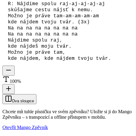
R: Nájdime spolu raj-aj-aj-aj-aj
skúšajme cestu nájsť k nemu.
Možno je práve tam-am-am-am-am
kde nájdem tvoju tvár. (3x)
Na na na na na na na na
Na na na na na na na na
Nájdime spolu raj,
kde nájdeš moju tvár.
Možno je práve tam,
kde nájdem, kde nájdem tvoju tvár.
100
%
Dva sloupce
Chcete mít tuhle písničku ve svém zpěvníku?
Uložte si ji do Mango
Zpěvníku
–
s transpozicí a offline přístupem v mobilu.
Otevřít Mango Zpěvník