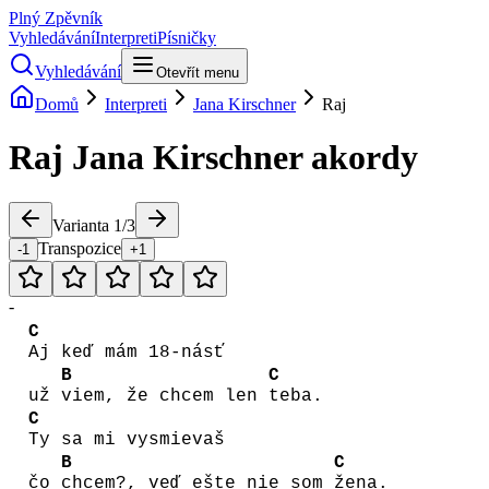
Plný Zpěvník
Vyhledávání
Interpreti
Písničky
Vyhledávání
Otevřít menu
Domů
Interpreti
Jana Kirschner
Raj
Raj
Jana Kirschner
akordy
Varianta
1
/
3
Transpozice
-1
+1
-
C
Aj keď mám 18-násť
B
C
už
viem, že chcem len
teba.
C
Ty sa mi vysmievaš
B
C
čo
chcem?, veď ešte nie som
žena.