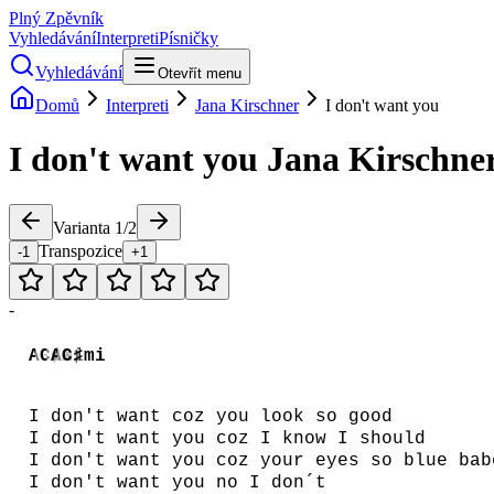
Plný Zpěvník
Vyhledávání
Interpreti
Písničky
Vyhledávání
Otevřít menu
Domů
Interpreti
Jana Kirschner
I don't want you
I don't want you
Jana Kirschne
Varianta
1
/
2
Transpozice
-1
+1
-
A♭i
C♯mi
A♭i
C♯mi
I don't want coz you look so good
I don't want you coz I know I should
I don't want you coz your eyes so blue bab
I don't want you no I don´t