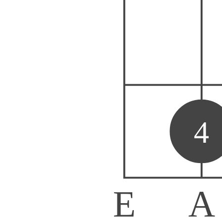
4
E
A