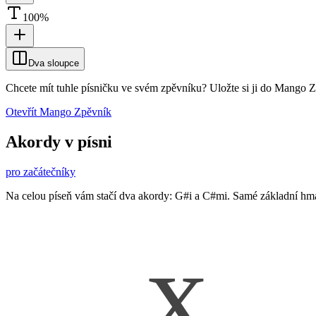
100
%
Dva sloupce
Chcete mít tuhle písničku ve svém zpěvníku?
Uložte si ji do Mango 
Otevřít Mango Zpěvník
Akordy v písni
pro začátečníky
Na celou píseň vám stačí dva akordy: G#i a C#mi. Samé základní hmaty
x