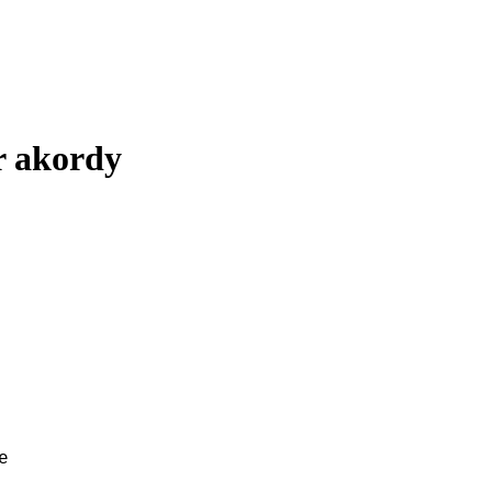
r
akordy
e