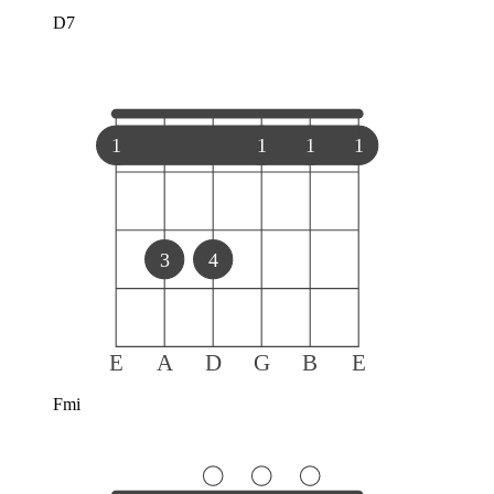
D7
1
1
1
1
3
4
E
A
D
G
B
E
Fmi