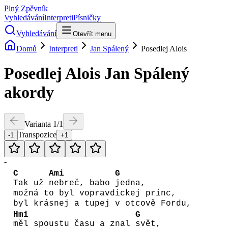
Plný Zpěvník
Vyhledávání
Interpreti
Písničky
Vyhledávání
Otevřít menu
Domů
Interpreti
Jan Spálený
Posedlej Alois
Posedlej Alois
Jan Spálený
akordy
Varianta
1
/
1
Transpozice
-1
+1
-
C
Ami
G
Tak už
nebreč, babo
jedna,
možná to byl vopravdickej princ,
byl krásnej a tupej v otcově Fordu,
Hmi
G
měl spoustu času a znal
svět,