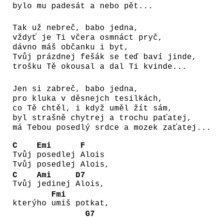
bylo mu padesát a nebo pět...
Tak už nebreč, babo jedna,
vždyť je Ti včera osmnáct pryč,
dávno máš občanku i byt,
Tvůj prázdnej fešák se teď baví jinde,
trošku Tě okousal a dal Ti kvinde...
Jen si zabreč, babo jedna,
pro kluka v děsnejch tesilkách,
co Tě chtěl, i když uměl žít sám,
byl strašně chytrej a trochu paťatej,
má Tebou posedlý srdce a mozek zaťatej...
C
Emi
F
Tvůj
posedlej
Alois
Tvůj posedlej Alois,
C
Ami
D7
Tvůj
jedinej
Alois,
Fmi
kterýho
umíš potkat,
G7