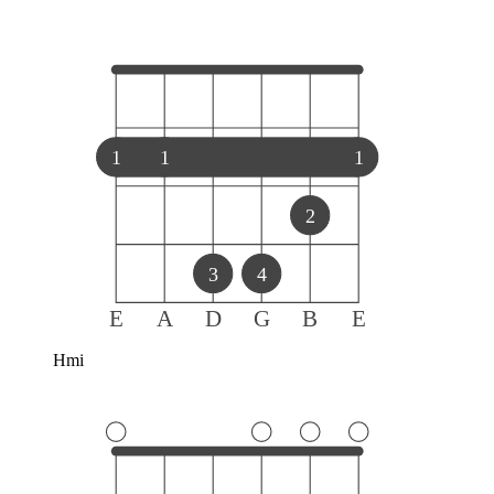
1
1
1
2
3
4
E
A
D
G
B
E
Hmi