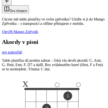
Dva sloupce
Chcete mít tuhle písničku ve svém zpěvníku?
Uložte si ji do Mango
Zpěvníku
–
s transpozicí a offline přístupem v mobilu.
Otevřít Mango Zpěvník
Akordy v písni
pro pokročilé
Tahle písnička dá prstům zabrat – čeká vás devět akordů: C, Ami,
G, Hmi, Emi, F, D7 a další. Bez zvládnutého barré (Hmi, F a Fmi)
se tu neobejdete. Tónina: C dur.
x
1