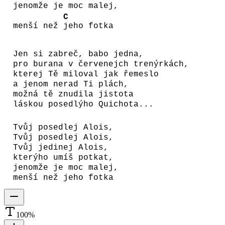
jenomže je moc
malej,
C
menší než
jeho fotka
Jen si zabreč, babo jedna,
pro burana v červenejch trenýrkách,
kterej Tě miloval jak řemeslo
a jenom nerad Ti plách,
možná tě znudila jistota
láskou posedlýho Quichota...
Tvůj posedlej Alois,
Tvůj posedlej Alois,
Tvůj jedinej Alois,
kterýho umíš potkat,
jenomže je moc malej,
menší než jeho fotka
100
%