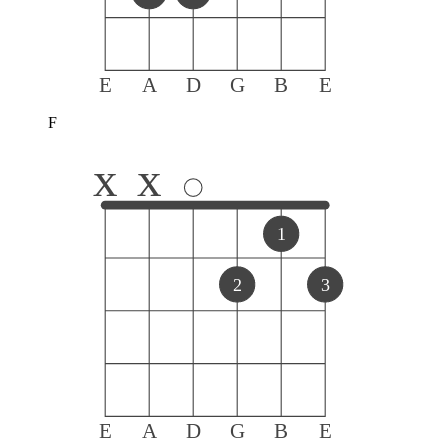
E
A
D
G
B
E
F
x
x
1
2
3
E
A
D
G
B
E