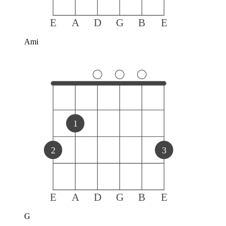
E
A
D
G
B
E
Ami
1
2
3
E
A
D
G
B
E
G