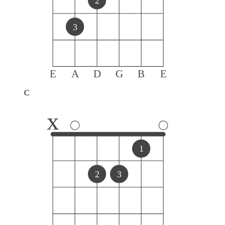
2
3
E
A
D
G
B
E
C
x
1
2
3