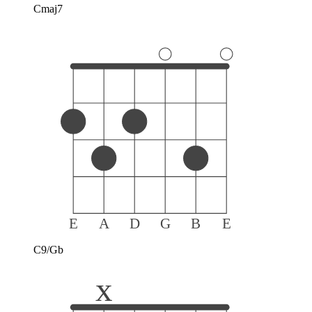
Cmaj7
E
A
D
G
B
E
C9/Gb
x