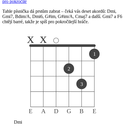
pro pokročilé
Tahle písnička dá prstům zabrat – čeká vás deset akordů: Dmi,
Gmi7, Bdim/A, Dmi6, G#im, G#im/A, Cmaj7 a další. Gmi7 a F6
chtějí barré, takže je spíš pro pokročilejší hráče.
x
x
1
2
3
E
A
D
G
B
E
Dmi