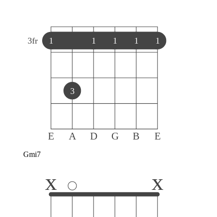
3
fr
1
1
1
1
1
3
E
A
D
G
B
E
Gmi7
x
x