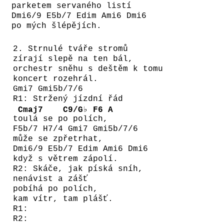
parketem servaného listí
Dmi6/9 E5b/7 Edim Ami6 Dmi6
po mých šlépějích.
2. Strnulé tváře stromů
zírají slepě na ten bál,
orchestr sněhu s deštěm k tomu
koncert rozehrál.
Gmi7 Gmi5b/7/6
R1: Stržený jízdní řád
Cmaj7
C9/G♭
F6
A
t
oulá se p
o polí
ch,
F5b/7 H7/4 Gmi7 Gmi5b/7/6
může se zpřetrhat,
Dmi6/9 E5b/7 Edim Ami6 Dmi6
když s větrem zápolí.
R2: Skáče, jak píská sníh,
nenávist a zášť
pobíhá po polích,
kam vítr, tam plášť.
R1:
R2: