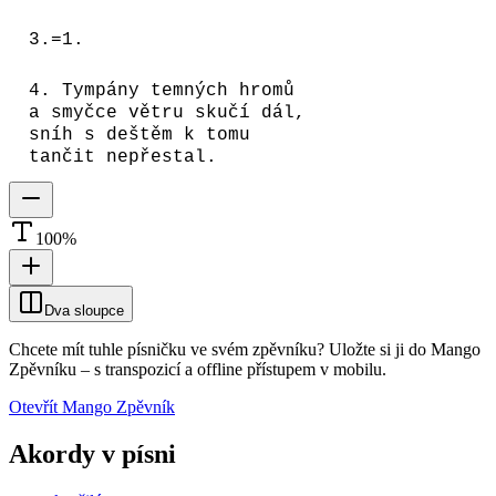
3.=1.
4. Tympány temných hromů
a smyčce větru skučí dál,
sníh s deštěm k tomu
tančit nepřestal.
100
%
Dva sloupce
Chcete mít tuhle písničku ve svém zpěvníku?
Uložte si ji do Mango
Zpěvníku
–
s transpozicí a offline přístupem v mobilu.
Otevřít Mango Zpěvník
Akordy v písni