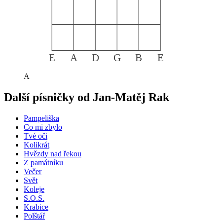
E
A
D
G
B
E
A
Další písničky od
Jan-Matěj Rak
Pampeliška
Co mi zbylo
Tvé oči
Kolikrát
Hvězdy nad řekou
Z památníku
Večer
Svět
Koleje
S.O.S.
Krabice
Polštář