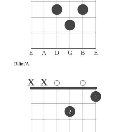
E
A
D
G
B
E
Bdim/A
x
x
1
2