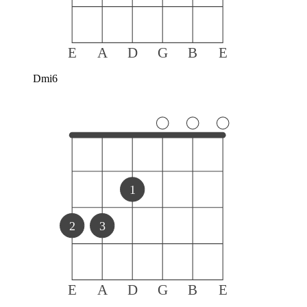
E
A
D
G
B
E
Dmi6
1
2
3
E
A
D
G
B
E