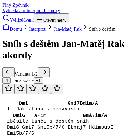
Plný Zpěvník
Vyhledávání
Interpreti
Písničky
Vyhledávání
Otevřít menu
Domů
Interpreti
Jan-Matěj Rak
Sníh s deštěm
Sníh s deštěm
Jan-Matěj Rak
akordy
Varianta
1
/
2
Transpozice
-1
+1
-
Dmi
Gmi7
Bdim/A
1. J
ak zloba s nenáv
istí
Dmi6
A♭im
Gmi7
A♭im/A
zb
ěsile t
ančí s deštěm sn
íh
Dmi6 Gmi7 Gmi5b/7/6 Bbmaj7 HdimsusE
Emi5b/7/6