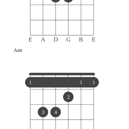
E
A
D
G
B
E
Ami
1
1
1
2
3
4