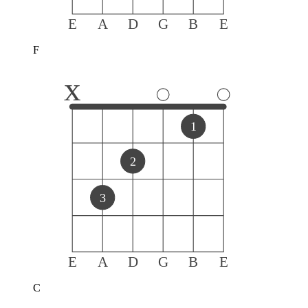
E
A
D
G
B
E
F
x
1
2
3
E
A
D
G
B
E
C