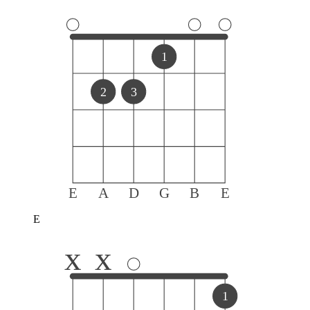
1
2
3
E
A
D
G
B
E
E
x
x
1