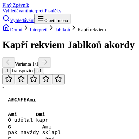
Plný Zpěvník
Vyhledávání
Interpreti
Písničky
Vyhledávání
Otevřít menu
Domů
Interpreti
Jablkoň
Kapří rekviem
Kapří rekviem
Jablkoň
akordy
Varianta
1
/
1
Transpozice
-1
+1
-
Ami
F
C
Ami
F
E
Ami
Ami
Dmi
Ó udělal
kapr
G
Ami
pak navždy
sklapl