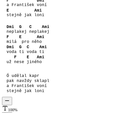
F
Dmi
a František
voní
E
Ami
stejně jak
loni
Dmi
G
C
Ami
nepla
kej
nepla
kej
F
E
Ami
milá
pro ně
ho
Dmi
G
C
Ami
voda
ti
voda
ti
F
E
Ami
už
nese
jiné
ho
Ó udělal kapr
pak navždy sklapl
a František voní
stejně jak loni
100
%