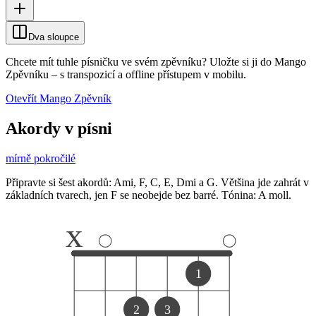
Dva sloupce
Chcete mít tuhle písničku ve svém zpěvníku?
Uložte si ji do Mango
Zpěvníku
–
s transpozicí a offline přístupem v mobilu.
Otevřít Mango Zpěvník
Akordy v písni
mírně pokročilé
Připravte si šest akordů: Ami, F, C, E, Dmi a G. Většina jde zahrát v
základních tvarech, jen F se neobejde bez barré. Tónina: A moll.
x
1
2
3