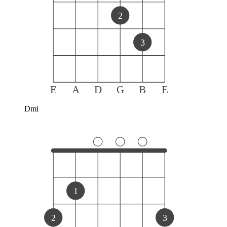
2
3
E
A
D
G
B
E
Dmi
1
2
3