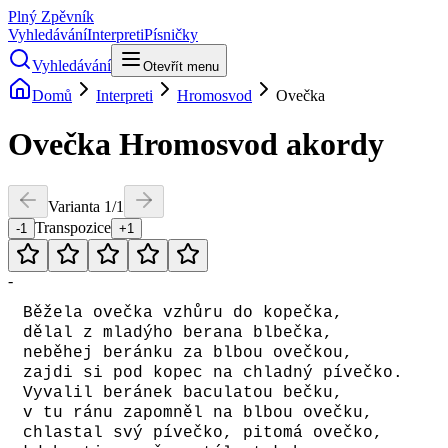
Plný Zpěvník
Vyhledávání
Interpreti
Písničky
Vyhledávání
Otevřít menu
Domů
Interpreti
Hromosvod
Ovečka
Ovečka
Hromosvod
akordy
Varianta
1
/
1
Transpozice
-1
+1
-
Běžela ovečka vzhůru do kopečka,
dělal z mladýho berana blbečka,
neběhej beránku za blbou ovečkou,
zajdi si pod kopec na chladný pívečko.
Vyvalil beránek baculatou bečku,
v tu ránu zapomněl na blbou ovečku,
chlastal svý pívečko, pitomá ovečko,