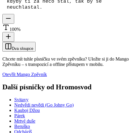
kdyby ti za něco stál, tak by se
neuchlastal.
100
%
Dva sloupce
Chcete mít tuhle písničku ve svém zpěvníku?
Uložte si ji do Mango
Zpěvníku
–
s transpozicí a offline přístupem v mobilu.
Otevřít Mango Zpěvník
Další písničky od
Hromosvod
Svitavy
Nedvědi nevědi (Go Johny Go)
Kauboj Džou
Párek
Mrtvé duše
Beruško
Odcházíš