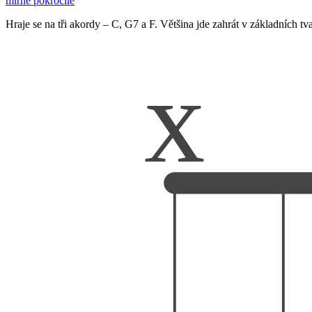
mírně pokročilé
Hraje se na tři akordy – C, G7 a F. Většina jde zahrát v základních tv
x