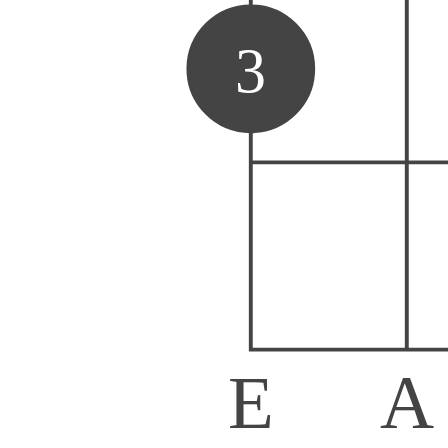
3
E
A