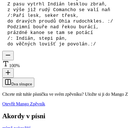
Z pasu vytrhl Indián lesklou zbraň,
z výše již rudý Comancho se valí naň
/:Paří lesk, seker třesk,
do dravých proudů Ohia rudochkles. :/
Podzimní bouře nad řekou burácí,
prázdné kanoe se tam se potácí
/: Indián, stepi pán,
do věčných lovišť je povolán.:/
100
%
Dva sloupce
Chcete mít tuhle písničku ve svém zpěvníku?
Uložte si ji do Mango 
Otevřít Mango Zpěvník
Akordy v písni