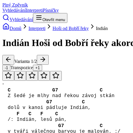
Plný Zpěvník
Vyhledávání
Interpreti
Písničky
Vyhledávání
Otevřít menu
Domů
Interpreti
Hoši od Bobří řeky
Indián
Indián
Hoši od Bobří řeky
akor
Varianta
1
/
2
Transpozice
-1
+1
-
C
G7
C
Z šedé je mlhy
nad řekou závoj
stkán
G7
C
dolů v kanoi
pádluje Indi
án,
F
C
F
C
/:
Indi
án,
lesů
pán,
G7
C
v tváři válečnou
barvou je malo
ván. :/