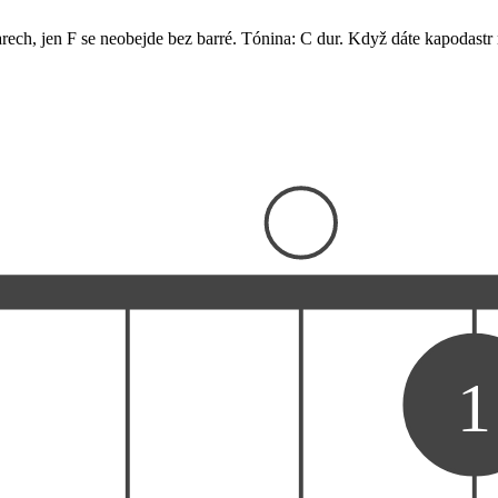
arech, jen F se neobejde bez barré. Tónina: C dur. Když dáte kapodastr n
1