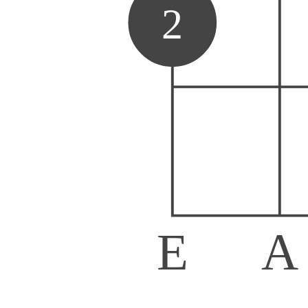
2
E
A