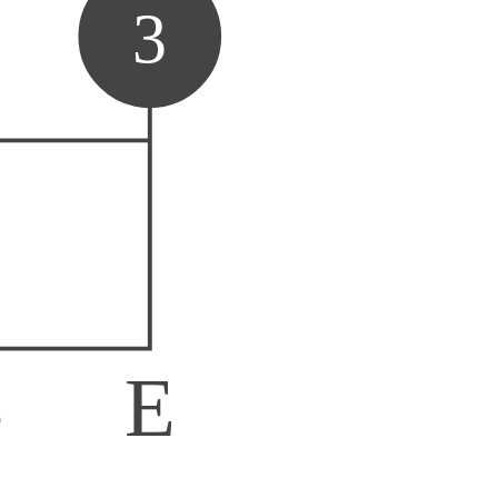
3
B
E