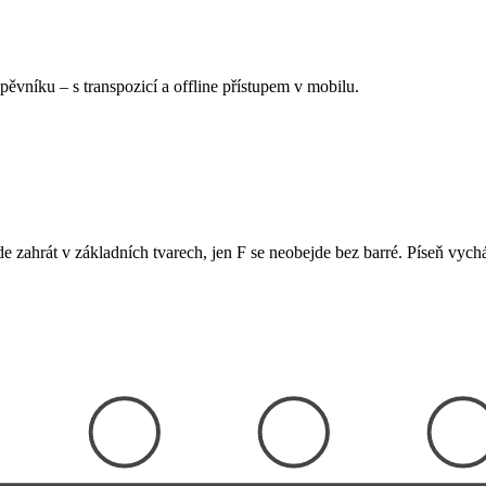
Zpěvníku
–
s transpozicí a offline přístupem v mobilu.
e zahrát v základních tvarech, jen F se neobejde bez barré. Píseň vychá