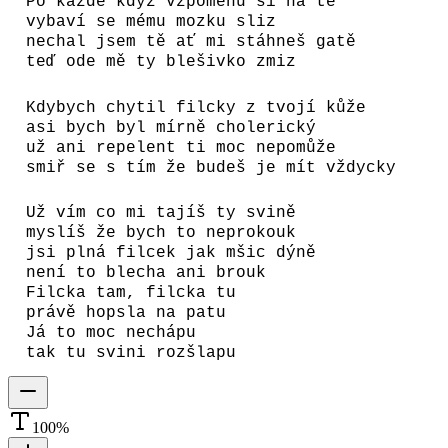
Po každé když vzpomenu si na tě
vybaví se mému mozku sliz
nechal jsem tě ať mi stáhneš gatě
teď ode mě ty blešivko zmiz
Kdybych chytil filcky z tvojí kůže
asi bych byl mírně cholerický
už ani repelent ti moc nepomůže
smiř se s tím že budeš je mít vždycky
Už vím co mi tajíš ty svině
myslíš že bych to neprokouk
jsi plná filcek jak mšic dýně
není to blecha ani brouk
Filcka tam, filcka tu
právě hopsla na patu
Já to moc nechápu
tak tu svini rozšlapu
100
%