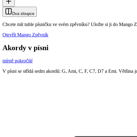
Dva sloupce
Chcete mít tuhle písničku ve svém zpěvníku?
Uložte si ji do Mango 
Otevřít Mango Zpěvník
Akordy v písni
mírně pokročilé
V písni se střídá sedm akordů: G, Ami, C, F, C7, D7 a Emi. Většina jd