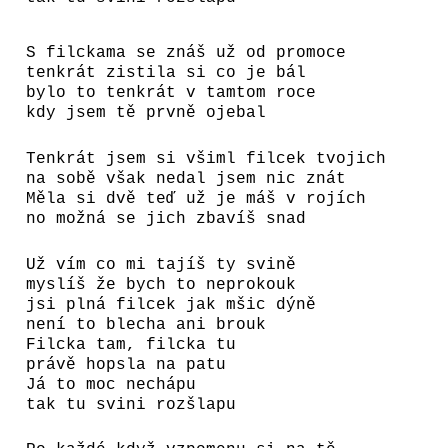
S filckama se znáš už od promoce
tenkrát zistila si co je bál
bylo to tenkrát v tamtom roce
kdy jsem tě prvně ojebal
Tenkrát jsem si všiml filcek tvojich
na sobě však nedal jsem nic znát
Měla si dvě teď už je máš v rojích
no možná se jich zbavíš snad
Už vím co mi tajíš ty svině
myslíš že bych to neprokouk
jsi plná filcek jak mšic dýně
není to blecha ani brouk
Filcka tam, filcka tu
právě hopsla na patu
Já to moc nechápu
tak tu svini rozšlapu