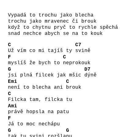
Vypadá to trochu jako blecha
trochu jako mravenec či brouk
když to chytnu pryč to rychle spěchá
snad nechce abych se na to kouk
C
C7
Už vím co mi tajíš ty
svině
F
C
myslíš že bych to
neprokouk
G
D7
jsi plná filcek jak mšic
dýně
Emi
C
není to blecha ani
brouk
C
Filcka tam, filcka tu
Ami
právě hopsla na patu
F
Já to moc nechápu
G
G
tak tu svini rozšla
pu