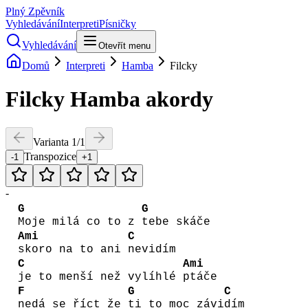
Plný Zpěvník
Vyhledávání
Interpreti
Písničky
Vyhledávání
Otevřít menu
Domů
Interpreti
Hamba
Filcky
Filcky
Hamba
akordy
Varianta
1
/
1
Transpozice
-1
+1
-
G
G
Moje milá co to z
tebe skáče
Ami
C
skoro na to ani
nevidím
C
Ami
je to menší než vylíhlé
ptáče
F
G
C
nedá se říct že
ti to moc závi
dím