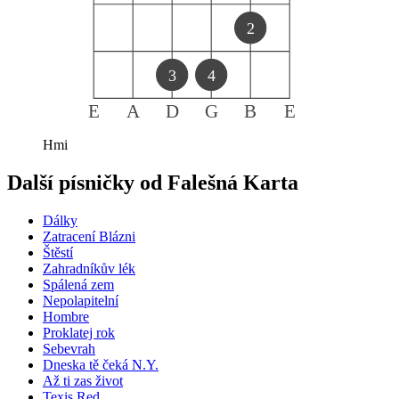
2
3
4
E
A
D
G
B
E
Hmi
Další písničky od
Falešná Karta
Dálky
Zatracení Blázni
Štěstí
Zahradníkův lék
Spálená zem
Nepolapitelní
Hombre
Proklatej rok
Sebevrah
Dneska tě čeká N.Y.
Až ti zas život
Texis Red