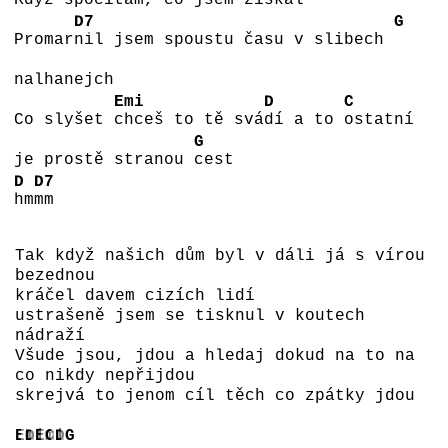
Když spočí
tám, co jsem získal
D7
G
Promar
nil jsem spoustu času v slibech
nalhanejch
Emi
D
C
Co slyšet
chceš to tě svá
dí a to
ostatní
G
je prostě stranou
cest
D
D7
hm
mm
Tak když našich dům byl v dáli já s vírou
bezednou
kráčel davem cizích lidí
ustrašeně jsem se tisknul v koutech
nádraží
Všude jsou, jdou a hledaj dokud na to na
co nikdy nepřijdou
skrejvá to jenom cíl těch co zpátky jdou
Emi
D
Emi
C
D
G