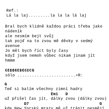
Ref.:
Lá la laj.........la la la lá laj
Bral bych klidně každou práci třeba jako
nádeník
ale nesmím bejt svůj
tak pojď na to zvou mě děvky v sedmý
avenue
Jo měl bych říct byly časy
když jsem nemoh vůbec nikam jinam jít
hmmm
G
Emi
D
D7
G
Emi
D
C
G
D
C
G
sólo ........................+R:
G
Teď si balím všechny zimní hadry
Emi
D
už přišel čas jít,
dálky
zvou (dálky zvou)
D7
G
kde New
Yorský mrazy mě už trápit nesmě
jí