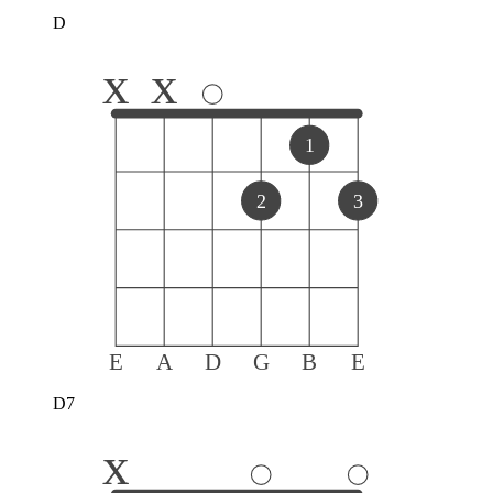
D
x
x
1
2
3
E
A
D
G
B
E
D7
x