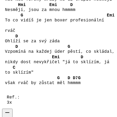
Hmi
Emi
D
Nesmě
jí, jsou za
mnou hmm
mm
G
Emi
To co
vidíš je jen boxer profesionální
rváč
D
Ohlí
ží se za svý záda
D
G
Vzpo
míná na každej úder
pěstí, co skládal,
Emi
D
nikdy dost nevykři
čel "já to
sklízím, já
C
to
sklízím"
G
D
D7
G
však rváč by zůstat
měl
hm
mm
m
Ref.:
3x