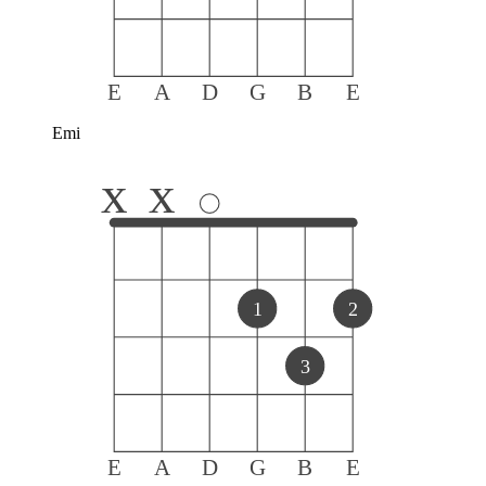
E
A
D
G
B
E
Emi
x
x
1
2
3
E
A
D
G
B
E