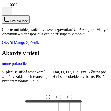
100
%
Dva sloupce
Chcete mít tuhle písničku ve svém zpěvníku?
Uložte si ji do Mango
Zpěvníku
–
s transpozicí a offline přístupem v mobilu.
Otevřít Mango Zpěvník
Akordy v písni
mírně pokročilé
V písni se střídá šest akordů: G, Emi, D, D7, C a Hmi. Většina jde
zahrát v základních tvarech, jen Hmi se neobejde bez barré. Píseň
vychází z tóniny G dur.