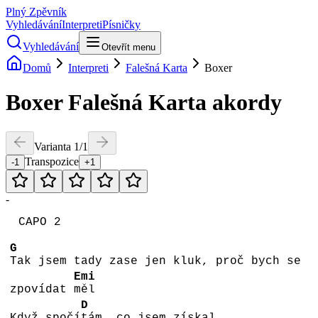
Plný Zpěvník
Vyhledávání
Interpreti
Písničky
Vyhledávání
Otevřít menu
Domů
Interpreti
Falešná Karta
Boxer
Boxer
Falešná Karta
akordy
Varianta
1
/
1
Transpozice
-1
+1
-
CAPO 2
G
Tak jsem tady zase jen kluk, proč bych se
Emi
zpovídat
měl
D