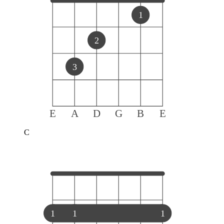
1
2
3
E
A
D
G
B
E
C
1
1
1