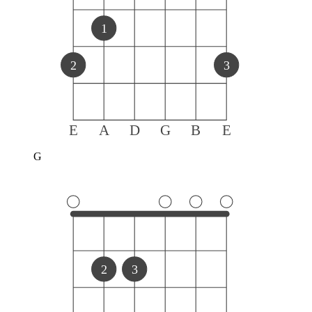
1
2
3
E
A
D
G
B
E
G
2
3