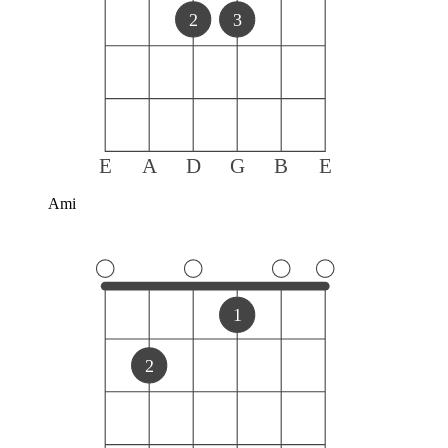
2
3
E
A
D
G
B
E
Ami
1
2