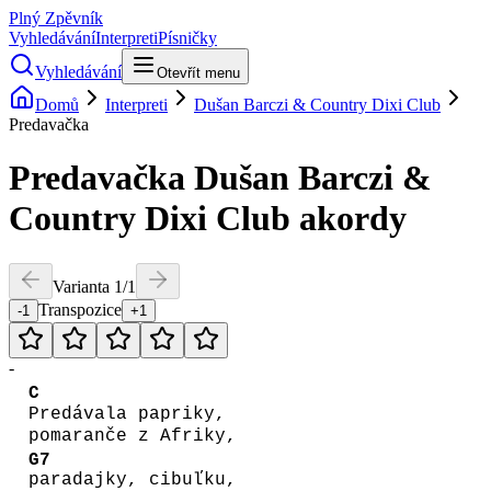
Plný Zpěvník
Vyhledávání
Interpreti
Písničky
Vyhledávání
Otevřít menu
Domů
Interpreti
Dušan Barczi & Country Dixi Club
Predavačka
Predavačka
Dušan Barczi &
Country Dixi Club
akordy
Varianta
1
/
1
Transpozice
-1
+1
-
C
Predávala papriky,
pomaranče z Afriky,
G7
paradajky, cibuľku,