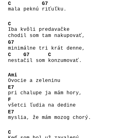
C
G7
mala peknú
riťuľku.
C
Iba kvôli predavačke
chodil som tam nakupovať,
G7
minimálne tri krát denne,
C
G7
C
nesta
čil som
konzumovať.
Ami
Ovocie a zeleninu
E7
pri chalupe ja mám hory,
F
všetci ľudia na dedine
E7
myslia, že mám mozog chorý.
C