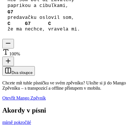
Keď som bol už zavalený
paprikou a cibuľkami,
G7
predavačku oslovil som,
C
G7
C
že ma
nechce,
vravela mi.
100
%
Dva sloupce
Chcete mít tuhle písničku ve svém zpěvníku?
Uložte si ji do Mango
Zpěvníku
–
s transpozicí a offline přístupem v mobilu.
Otevřít Mango Zpěvník
Akordy v písni
mírně pokročilé