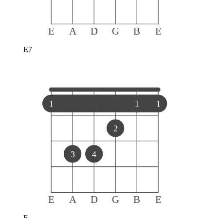
E
A
D
G
B
E
E7
1
1
1
2
3
4
E
A
D
G
B
E
F