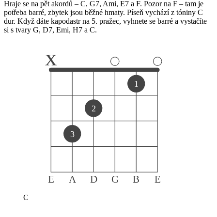
Hraje se na pět akordů – C, G7, Ami, E7 a F. Pozor na F – tam je
potřeba barré, zbytek jsou běžné hmaty. Píseň vychází z tóniny C
dur. Když dáte kapodastr na 5. pražec, vyhnete se barré a vystačíte
si s tvary G, D7, Emi, H7 a C.
x
1
2
3
E
A
D
G
B
E
C