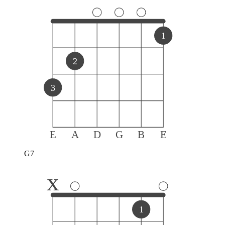
1
2
3
E
A
D
G
B
E
G7
x
1