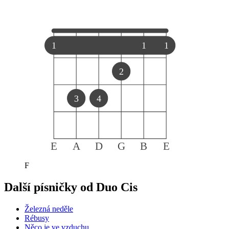
1
1
1
2
3
4
E
A
D
G
B
E
F
Další písničky od
Duo Cis
Železná neděle
Rébusy
Něco je ve vzduchu