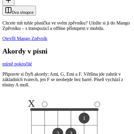
Dva sloupce
Chcete mít tuhle písničku ve svém zpěvníku?
Uložte si ji do Mango
Zpěvníku
–
s transpozicí a offline přístupem v mobilu.
Otevřít Mango Zpěvník
Akordy v písni
mírně pokročilé
Připravte si čtyři akordy: Ami, G, Emi a F. Většina jde zahrát v
základních tvarech, jen F se neobejde bez barré. Píseň vychází z
tóniny A moll.
x
1
2
3