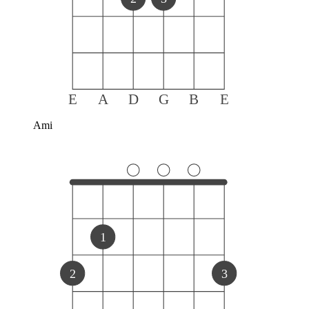
E
A
D
G
B
E
Ami
1
2
3