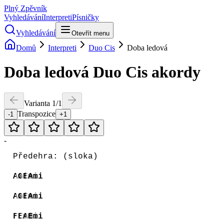
Plný Zpěvník
Vyhledávání
Interpreti
Písničky
Vyhledávání
Otevřít menu
Domů
Interpreti
Duo Cis
Doba ledová
Doba ledová
Duo Cis
akordy
Varianta
1
/
1
Transpozice
-1
+1
-
Předehra: (sloka)
Ami
G
Emi
Ami
Ami
G
Emi
Ami
F
Emi
Ami
Emi