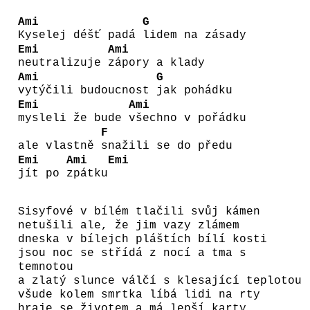
Ami
G
Kyselej déšť padá
lidem na zásady
Emi
Ami
neutralizuje
zápory a klady
Ami
G
vytýčili budoucnost
jak pohádku
Emi
Ami
mysleli že bude
všechno v pořádku
F
ale vlastně
snažili se do předu
Emi
Ami
Emi
jít po
zpátku
Sisyfové v bílém tlačili svůj kámen
netušili ale, že jim vazy zlámem
dneska v bílejch pláštích bílí kosti
jsou noc se střídá z nocí a tma s
temnotou
a zlatý slunce válčí s klesající teplotou
všude kolem smrtka líbá lidi na rty
hraje se životem a má lepší karty