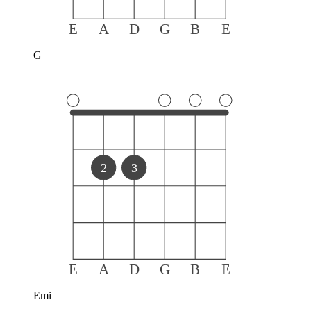
E
A
D
G
B
E
G
2
3
E
A
D
G
B
E
Emi